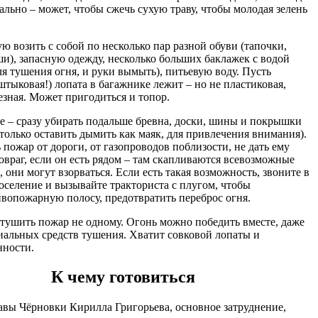
ально – может, чтобы сжечь сухую траву, чтобы молодая зелень
ую возить с собой по несколько пар разной обуви (тапочки,
ши), запасную одежду, несколько больших баклажек с водой
ля тушения огня, и руки вымыть), питьевую воду. Пусть
 штыковая!) лопата в багажнике лежит – но не пластиковая,
езная. Может пригодиться и топор.
е – сразу убирать подальше бревна, доски, шины и покрышки
 только оставить дымить как маяк, для привлечения внимания).
 пожар от дороги, от газопроводов поблизости, не дать ему
 овраг, если он есть рядом – там скапливаются всевозможные
 они могут взорваться. Если есть такая возможность, звоните в
селение и вызывайте тракториста с плугом, чтобы
ивопожарную полосу, предотвратить переброс огня.
 тушить пожар не одному. Огонь можно победить вместе, даже
иальных средств тушения. Хватит совковой лопаты и
нности.
К чему готовиться
авы Чёрновки Кирилла Григорьева, основное затруднение,