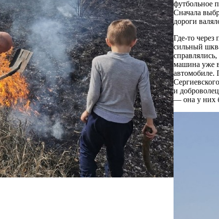
футбольное п
Сначала выб
дороги валял
Где-то через
сильный шква
справлялись,
машина уже в
автомобиле. 
Сергиевског
и доброволе
— она у них 