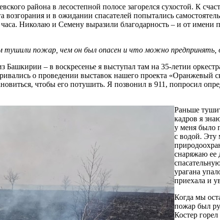
иевского района в лесостепной полосе загорелся сухостой. К с
а возгорания и в ожидании спасателей попытались самостоятель
е часа. Николаю и Семену выразили благодарность – и от имени 
ом тушили пожар, чем он был опасен и что можно предпринять, 
 Башкирии – в воскресенье я выступал там на 35-летии оркест
варивались о проведении выставок нашего проекта «Оранжевый с
ановиться, чтобы его потушить. Я позвонил в 911, попросил опр
Раньше тушит
кадров я зна
у меня было 
с водой. Эту
природоохра
снаряжаю ее 
спасательную
урагана упал
приехала и ув
Когда мы ост
пожар был ру
Костер горел