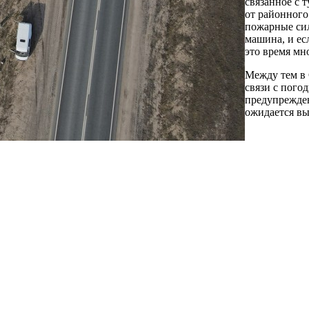
связанное с 
от районного
пожарные сил
машина, и ес
это время мн
Между тем в 
связи с пог
предупрежден
ожидается вы