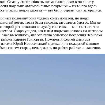
оле. Семену сказал сбивать пламя палкой, сам взял лопату.
росил подальше автомобильные покрышки – их много вдоль
ось, и залил водой деревья — там были березы, они загорелись.
 полчаса половину огня удалось сбить лопатой, но подул
листый ветер. Трава была высокая, загоралась быстро. Мы не
 я второй раз позвонил в службу спасения — мне сказали, что
ыехала. Скоро увидел, как к нам подъехал человек на легковом
Позже выяснилось, что это глава сельского поселения Чёрновка
о района Кирилл Григорьев. Пожарный Сергей Демидов
ц из села Юрий Новоселецкий приехали на пожарной машине
была совсем старая, ненадежная, но ребята работали слаженно.