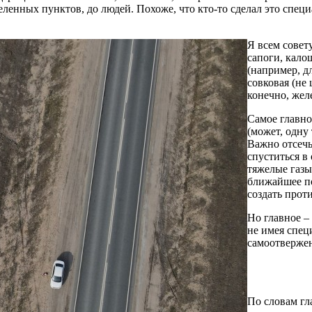
еленных пунктов, до людей. Похоже, что кто-то сделал это специ
Я всем совет
сапоги, кало
(например, д
совковая (не
конечно, жел
Самое главно
(может, одну
Важно отсечь
спуститься в
тяжелые газы,
ближайшее по
создать прот
Но главное –
не имея спец
самоотверже
По словам гл