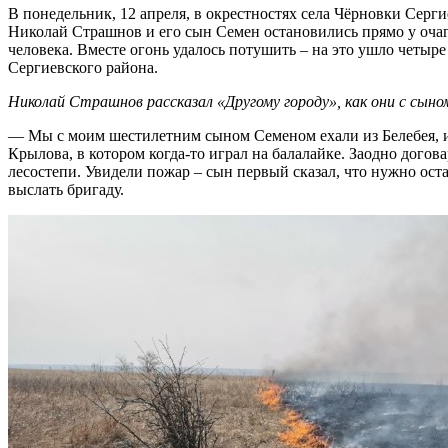
В понедельник, 12 апреля, в окрестностях села Чёрновки Серг
Николай Страшнов и его сын Семен остановились прямо у очаг
человека. Вместе огонь удалось потушить – на это ушло четыр
Сергиевского района.
Николай Страшнов рассказал «Другому городу», как они с сын
— Мы с моим шестилетним сыном Семеном ехали из Белебея, из
Крылова, в котором когда-то играл на балалайке. Заодно дого
лесостепи. Увидели пожар – сын первый сказал, что нужно ост
выслать бригаду.