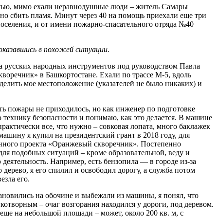
частью, мимо ехали неравнодушные люди – житель Самары
но сбить пламя. Минут через 40 на помощь приехали еще три
поселения, и от имени пожарно-спасательного отряда №40
оказавшись в похожей ситуации.
ра русских народных инструментов под руководством Павла
кворечник» в Башкортостане. Ехали по трассе М-5, вдоль
еделить мое местоположение (указателей не было никаких) и
ь пожары не приходилось, но как инженер по подготовке
ю технику безопасности и понимаю, как это делается. В машине
практически все, что нужно – совковая лопата, много баклажек
 машину я купил на президентский грант в 2018 году, для
нного проекта «Оранжевый скворечник». Постепенно
для подобных ситуаций – кроме образовательной, веду и
 деятельность. Например, есть бензопила — в городе из-за
о дерево, я его спилил и освободил дорогу, а служба потом
езла его.
ановились на обочине и выбежали из машины, я понял, что
котворным – очаг возгорания находился у дороги, под деревом.
 еще на небольшой площади – может, около 200 кв. м, с