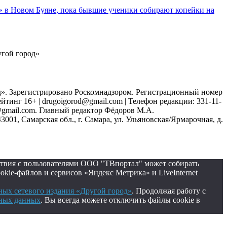
 в Новом Буяне, пока бывшие ученики собирают копейки на
угой город»
д». Зарегистрировано Роскомнадзором. Регистрационный номер
ейтинг 16+ | drugoigorod@gmail.com
| Телефон редакции: 331-11-
d@gmail.com. Главный редактор Фёдоров М.А.
01, Самарская обл., г. Самара, ул. Ульяновская/Ярмарочная, д.
ствия с пользователями ООО "ТВпортал" может собирать
ie-файлов и сервисов «Яндекс Метрика» и LiveInternet
ых сетевого издания «Другой город»
. Продолжая работу с
ьных данных
. Вы всегда можете отключить файлы cookie в