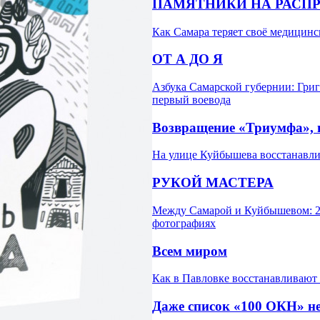
ПАМЯТНИКИ НА РАСП
Как Самара теряет своё медицинс
ОТ А ДО Я
Азбука Самарской губернии: Григ
первый воевода
Возвращение «Триумфа», 
На улице Куйбышева восстанавли
РУКОЙ МАСТЕРА
Между Самарой и Куйбышевом: 20
фотографиях
Всем миром
Как в Павловке восстанавливают
Даже список «100 ОКН» не