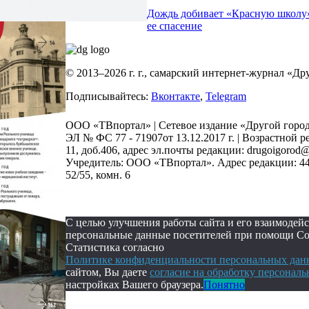
Дождь добивает «Красную школу»
ее спасение
© 2013–2026 г. г., самарский интернет-журнал «Др
Подписывайтесь:
Вконтакте
,
Telegram
ООО «ТВпортал» | Сетевое издание «Другой горо
ЭЛ № ФС 77 - 71907от 13.12.2017 г. | Возрастной р
11, доб.406, адрес эл.почты редакции: drugoigoro
Учредитель: ООО «ТВпортал». Адрес редакции: 4430
52/55, комн. 6
С целью улучшения работы сайта и его взаимодей
персональные данные посетителей при помощи Cook
Статистика согласно
Политике конфиденциальности персональных данн
сайтом, Вы даете
согласие на обработку персонал
настройках Вашего браузера.
Понятно