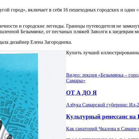
гой город», включает в себя 16 пешеходных городских и один «
ичности и городские легенды. Границы путеводителя не замкну
шленной Безымянке, от песчаных пляжей Заволги к шедеврам мо
ала дизайнер Елена Загороднева.
Купить лучший иллюстрированны
Видео: лекция «Безымянка – город
Самары»
ОТ А ДО Я
Азбука Самарской губернии: Ил-
Культурный ренессанс на 
Как санаторий Чкалова в Самаре