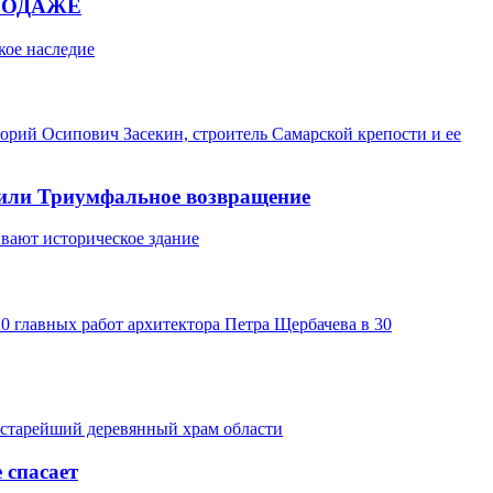
РОДАЖЕ
кое наследие
орий Осипович Засекин, строитель Самарской крепости и ее
или Триумфальное возвращение
вают историческое здание
 главных работ архитектора Петра Щербачева в 30
 старейший деревянный храм области
 спасает