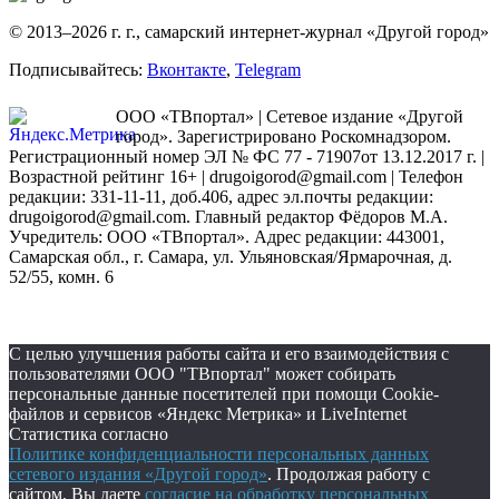
© 2013–2026 г. г., самарский интернет-журнал «Другой город»
Подписывайтесь:
Вконтакте
,
Telegram
ООО «ТВпортал» | Сетевое издание «Другой
город». Зарегистрировано Роскомнадзором.
Регистрационный номер ЭЛ № ФС 77 - 71907от 13.12.2017 г. |
Возрастной рейтинг 16+ | drugoigorod@gmail.com
| Телефон
редакции: 331-11-11, доб.406, адрес эл.почты редакции:
drugoigorod@gmail.com. Главный редактор Фёдоров М.А.
Учредитель: ООО «ТВпортал». Адрес редакции: 443001,
Самарская обл., г. Самара, ул. Ульяновская/Ярмарочная, д.
52/55, комн. 6
С целью улучшения работы сайта и его взаимодействия с
пользователями ООО "ТВпортал" может собирать
персональные данные посетителей при помощи Cookie-
файлов и сервисов «Яндекс Метрика» и LiveInternet
Статистика согласно
Политике конфиденциальности персональных данных
сетевого издания «Другой город»
. Продолжая работу с
сайтом, Вы даете
согласие на обработку персональных