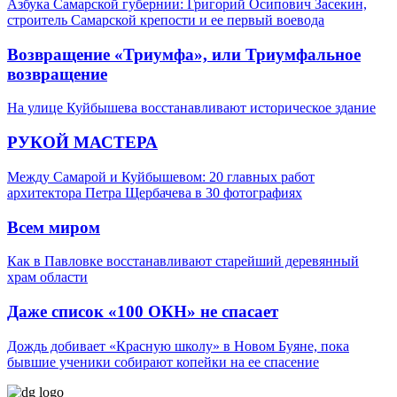
Азбука Самарской губернии: Григорий Осипович Засекин,
строитель Самарской крепости и ее первый воевода
Возвращение «Триумфа», или Триумфальное
возвращение
На улице Куйбышева восстанавливают историческое здание
РУКОЙ МАСТЕРА
Между Самарой и Куйбышевом: 20 главных работ
архитектора Петра Щербачева в 30 фотографиях
Всем миром
Как в Павловке восстанавливают старейший деревянный
храм области
Даже список «100 ОКН» не спасает
Дождь добивает «Красную школу» в Новом Буяне, пока
бывшие ученики собирают копейки на ее спасение