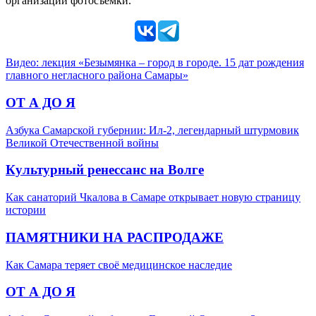
организации фотосъемки.
Видео: лекция «Безымянка – город в городе. 15 дат рождения
главного негласного района Самары»
ОТ А ДО Я
Азбука Самарской губернии: Ил-2, легендарный штурмовик
Великой Отечественной войны
Культурный ренессанс на Волге
Как санаторий Чкалова в Самаре открывает новую страницу
истории
ПАМЯТНИКИ НА РАСПРОДАЖЕ
Как Самара теряет своё медицинское наследие
ОТ А ДО Я