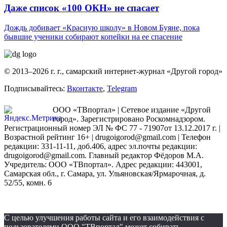
Даже список «100 ОКН» не спасает
Дождь добивает «Красную школу» в Новом Буяне, пока
бывшие ученики собирают копейки на ее спасение
© 2013–2026 г. г., самарский интернет-журнал «Другой город»
Подписывайтесь:
Вконтакте
,
Telegram
ООО «ТВпортал» | Сетевое издание «Другой
город». Зарегистрировано Роскомнадзором.
Регистрационный номер ЭЛ № ФС 77 - 71907от 13.12.2017 г. |
Возрастной рейтинг 16+ | drugoigorod@gmail.com
| Телефон
редакции: 331-11-11, доб.406, адрес эл.почты редакции:
drugoigorod@gmail.com. Главный редактор Фёдоров М.А.
Учредитель: ООО «ТВпортал». Адрес редакции: 443001,
Самарская обл., г. Самара, ул. Ульяновская/Ярмарочная, д.
52/55, комн. 6
С целью улучшения работы сайта и его взаимодействия с
пользователями ООО "ТВпортал" может собирать