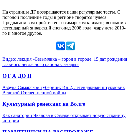
,
На страницы ДГ возвращаются наши регулярные тесты. С
погодой последние годы в регионе творятся чудеса.
Предлагаем вам пройти тест о самарском климате, вспомнив
легендарный январский снегопад 2008 года, жару лета 2010-
го и многое другое.
Видео: лекция «Безымянка – город в городе. 15 дат рождения
главного негласного района Самары»
ОТ А ДО Я
Азбука Самарской губернии: Ил-2, легендарный штурмовик
Великой Отечественной войны
Культурный ренессанс на Волге
Как санаторий Чкалова в Самаре открывает новую страницу
истории