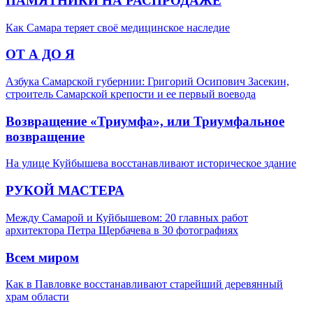
ПАМЯТНИКИ НА РАСПРОДАЖЕ
Как Самара теряет своё медицинское наследие
ОТ А ДО Я
Азбука Самарской губернии: Григорий Осипович Засекин,
строитель Самарской крепости и ее первый воевода
Возвращение «Триумфа», или Триумфальное
возвращение
На улице Куйбышева восстанавливают историческое здание
РУКОЙ МАСТЕРА
Между Самарой и Куйбышевом: 20 главных работ
архитектора Петра Щербачева в 30 фотографиях
Всем миром
Как в Павловке восстанавливают старейший деревянный
храм области