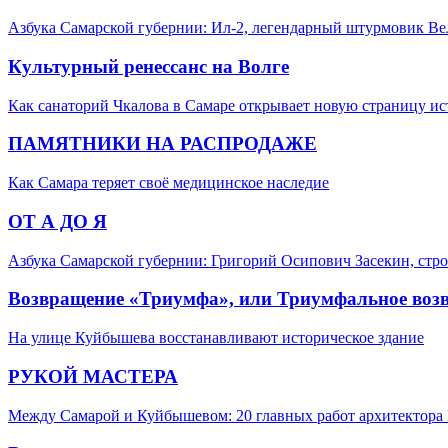
Азбука Самарской губернии: Ил-2, легендарный штурмовик В
Культурный ренессанс на Волге
Как санаторий Чкалова в Самаре открывает новую страницу и
ПАМЯТНИКИ НА РАСПРОДАЖЕ
Как Самара теряет своё медицинское наследие
ОТ А ДО Я
Азбука Самарской губернии: Григорий Осипович Засекин, стро
Возвращение «Триумфа», или Триумфальное воз
На улице Куйбышева восстанавливают историческое здание
РУКОЙ МАСТЕРА
Между Самарой и Куйбышевом: 20 главных работ архитектора 