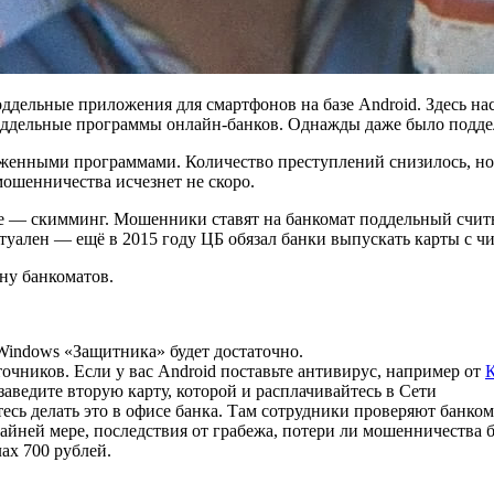
ддельные приложения для смартфонов на базе Android. Здесь на
поддельные программы онлайн-банков. Однажды даже было поддел
женными программами. Количество преступлений снизилось, но в
ошенничества исчезнет не скоро.
те — скимминг. Мошенники ставят на банкомат поддельный счит
туален — ещё в 2015 году ЦБ обязал банки выпускать карты с ч
ну банкоматов.
Windows «Защитника» будет достаточно.
очников. Если у вас Android поставьте антивирус, например от
К
заведите вторую карту, которой и расплачивайтесь в Сети
тесь делать это в офисе банка. Там сотрудники проверяют банко
райней мере, последствия от грабежа, потери ли мошенничества 
ах 700 рублей.