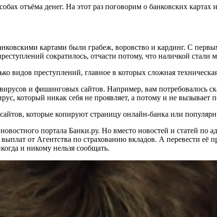
бах отъёма денег. На этот раз поговорим о банковских картах и
ковскими картами были грабеж, воровство и кардинг. С первым
преступлений сократилось, отчасти потому, что наличкой стали 
ко видов преступлений, главное в которых сложная техническая
русов и фишинговых сайтов. Например, вам потребовалось скач
рус, который никак себя не проявляет, а потому и не вызывает 
айтов, которые копируют страницу онлайн-банка или популярн
остного портала Банки.ру. Но вместо новостей и статей по адр
плат от Агентства по страхованию вкладов. А перевести её пред
когда и никому нельзя сообщать.