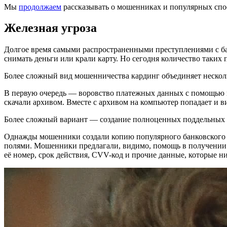
Мы
продолжаем
рассказывать о мошенниках и популярных спосо
Железная угроза
Долгое время самыми распространенными преступлениями с бан
снимать деньги или крали карту. Но сегодня количество таких 
Более сложный вид мошенничества кардинг объединяет несколь
В первую очередь — воровство платежных данных с помощью ви
скачали архивом. Вместе с архивом на компьютер попадает и ви
Более сложный вариант — создание полноценных поддельных с
Однажды мошенники создали копию популярного банковского нов
полями. Мошенники предлагали, видимо, помощь в получении вы
её номер, срок действия, CVV-код и прочие данные, которые ни