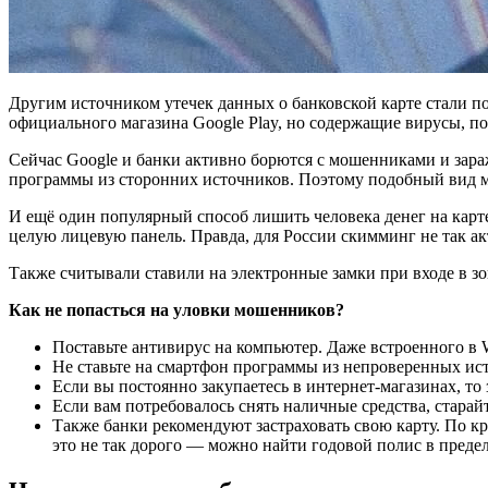
Другим источником утечек данных о банковской карте стали по
официального магазина Google Play, но содержащие вирусы, 
Сейчас Google и банки активно борются с мошенниками и зара
программы из сторонних источников. Поэтому подобный вид м
И ещё один популярный способ лишить человека денег на кар
целую лицевую панель. Правда, для России скимминг не так ак
Также считывали ставили на электронные замки при входе в зо
Как не попасться на уловки мошенников?
Поставьте антивирус на компьютер. Даже встроенного в 
Не ставьте на смартфон программы из непроверенных ист
Если вы постоянно закупаетесь в интернет-магазинах, то 
Если вам потребовалось снять наличные средства, старай
Также банки рекомендуют застраховать свою карту. По к
это не так дорого — можно найти годовой полис в предел