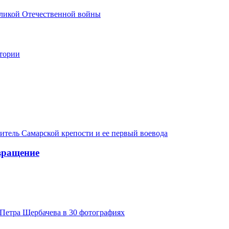
еликой Отечественной войны
стории
итель Самарской крепости и ее первый воевода
вращение
Петра Щербачева в 30 фотографиях