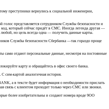
отому преступники вернулись к социальной инженерии,
й голос представляется сотрудником Службы безопасности и
 код, который сейчас придёт в СМС. Иногда легенда другая —
ь любой, но цель всегда одна — получить данные карты.
удников Службы безопасности Сбербанка —так гораздо проще
енты сами отдают персональные данные, несмотря на постоянные
блокируйте карту и обращайтесь в офис своего банка.
. С сим-картой аналогичная история.
ANK, а в тексте будет информация о необходимости прислать
ая связь с клиентом проходит только через СМС или звонки.
орые более изобретательны и создают номера вроде 9ОО