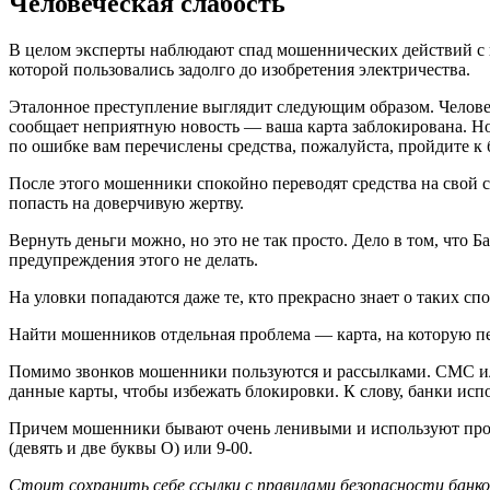
Человеческая слабость
В целом эксперты наблюдают спад мошеннических действий с 
которой пользовались задолго до изобретения электричества.
Эталонное преступление выглядит следующим образом. Человек
сообщает неприятную новость — ваша карта заблокирована. Но
по ошибке вам перечислены средства, пожалуйста, пройдите к б
После этого мошенники спокойно переводят средства на свой 
попасть на доверчивую жертву.
Вернуть деньги можно, но это не так просто. Дело в том, что
предупреждения этого не делать.
На уловки попадаются даже те, кто прекрасно знает о таких сп
Найти мошенников отдельная проблема — карта, на которую пер
Помимо звонков мошенники пользуются и рассылками. СМС или
данные карты, чтобы избежать блокировки. К слову, банки ис
Причем мошенники бывают очень ленивыми и используют прост
(девять и две буквы О) или 9-00.
Стоит сохранить себе ссылки с правилами безопасности банков