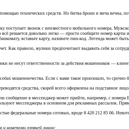
помощью технических средств. Но битва брони и меча вечна, п
у поступает звонок с неизвестного мобильного номера. Мужско
 всё решается довольно легко — просто сообщите номер карты и
анкомату, вставьте карту, назовите пин-код. Легенда может быт
счет. Как правило, жулики предпочитают выдавать себя за сотр
 Банки не несут ответственности за действия мошенников — кли
особах мошенничества. Если с вами такое произошло, то срочно 
еводятся средства, скорей всего оформлена на подставное лицо
 сообщение в мессенджер может прийти, например, с номера B
пользуют мессенджеры в основном для рекламных рассылок. Прям
ые федеральные номера сотовых, вроде 8 420 212 85 06. Некот
 и номерами горячей линии: