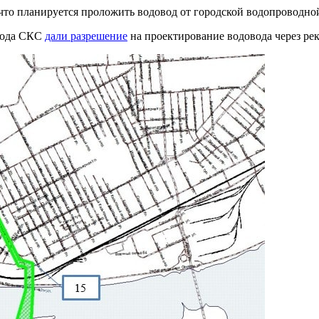
 что планируется проложить водовод от городской водопроводн
 года СКС
дали разрешение
на проектирование водовода через рек