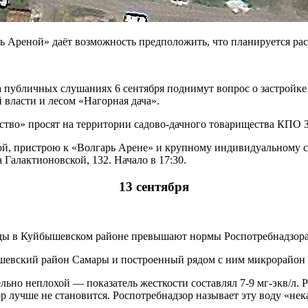
арь Ареной» даёт возможность предположить, что планируется р
публичных слушаниях 6 сентября поднимут вопрос о застройке д
 власти и лесом «Нагорная дача».
ство» просят на территории садово-дачного товарищества КПО 
, пристрою к «Волгарь Арене» и крупному индивидуальному стр
 Галактионовской, 132. Начало в 17:30.
13 сентября
воды в Куйбышевском районе превышают нормы Роспотребнадзора
бышевский район Самары и построенный рядом с ним микрорайон
ьно неплохой — показатель жесткости составлял 7-9 мг-экв/л. Р
р лучше не становится. Роспотребнадзор называет эту воду «нек