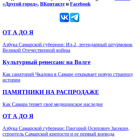
«Другой город»
,
ВКонтакте
и
Facebook
ОТ А ДО Я
Азбука Самарской губернии: Ил-2, легендарный штурмовик
Великой Отечественной войны
Культурный ренессанс на Волге
Как санаторий Чкалова в Самаре открывает новую страницу
истории
ПАМЯТНИКИ НА РАСПРОДАЖЕ
Как Самара теряет своё медицинское наследие
ОТ А ДО Я
Азбука Самарской губернии: Григорий Осипович Засекин,
строитель Самарской крепости и ее первый воевода