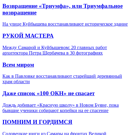
Возвращение «Триумфа», или Триумфальное
возвращение
На улице Куйбышева восстанавливают историческое здание
РУКОЙ МАСТЕРА
Между Самарой и Куйбышевом: 20 главных работ
архитектора Петра Щербачева в 30 фотографиях
Всем миром
Как в Павловке восстанавливают старейший деревянный
храм области
Даже список «100 ОКН» не спасает
Дождь добивает «Красную школу» в Новом Буяне, пока
бывшие ученики собирают копейки на ее спасение
ПОМНИМ И ГОРДИМСЯ
Соловецкие юнги из Самары на фронтах Великой