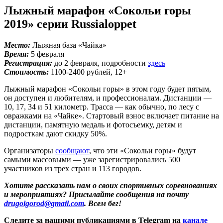
Лыжный марафон «Сокольи горы
2019» серии Russialoppet
Место:
Лыжная база «Чайка»
Время:
5 февраля
Регистрация:
до 2 февраля, подробности
здесь
Стоимость:
1100-2400 рублей, 12+
Лыжный марафон «Сокольи горы» в этом году будет пятым,
он доступен и любителям, и профессионалам. Дистанции —
10, 17, 34 и 51 километр. Трасса — как обычно, по лесу с
овражками на «Чайке». Стартовый взнос включает питание на
дистанции, памятную медаль и фотосъемку, детям и
подросткам дают скидку 50%.
Организаторы
сообщают
, что эти «Сокольи горы» будут
самыми массовыми — уже зарегистрировались 500
участников из трех стран и 113 городов.
Хотите рассказать нам о своих спортивных соревнованиях
и мероприятиях? Присылайте сообщения на почту
drugoigorod@gmail.com
. Всем бег!
Следите за нашими публикациями в Telegram на
канале