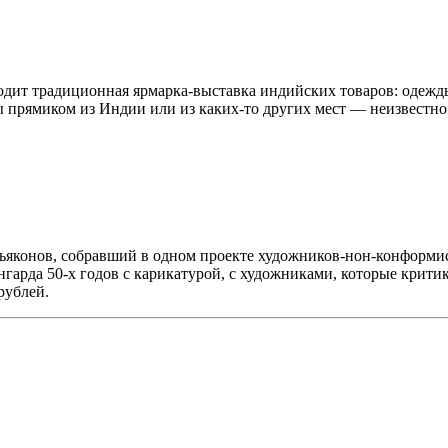
ходит традиционная ярмарка-выставка индийских товаров: одежд
ы прямиком из Индии или из каких-то других мест — неизвестно
ьяконов, собравший в одном проекте художников-нон-конформис
нгарда 50-х годов с карикатурой, с художниками, которые крити
рублей.