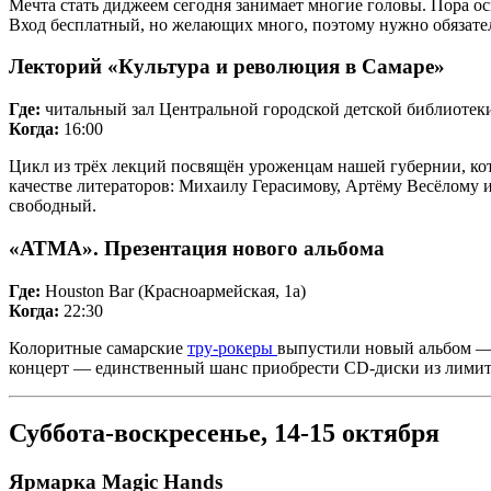
Мечта стать диджеем сегодня занимает многие головы. Пора ос
Вход бесплатный, но желающих много, поэтому нужно обязател
Лекторий «Культура и революция в Самаре»
Где:
читальный зал Центральной городской детской библиотек
Когда:
16:00
Цикл из трёх лекций посвящён уроженцам нашей губернии, ко
качестве литераторов: Михаилу Герасимову, Артёму Весёлому и 
свободный.
«АТМА». Презентация нового альбома
Где:
Houston Bar (Красноармейская, 1а)
Когда:
22:30
Колоритные самарские
тру-рокеры
выпустили новый альбом — 
концерт — единственный шанс приобрести CD-диски из лимитир
Суббота-воскресенье, 14-15 октября
Ярмарка Magic Hands