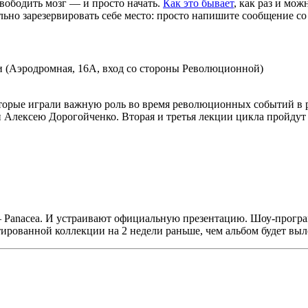
вободить мозг — и просто начать.
Как это бывает
, как раз и мож
ьно зарезервировать себе место: просто напишите сообщение с
и (Аэродромная, 16А, вход со стороны Революционной)
торые играли важную роль во время революционных событий в р
Алексею Дорогойченко. Вторая и третья лекции цикла пройдут 21
Panacea. И устраивают официальную презентацию. Шоу-програм
ованной коллекции на 2 недели раньше, чем альбом будет выло