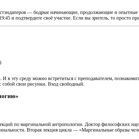
стэндаперов — бодрые начинающие, продолжающие и опытные 
:45 и подтвердите своё участие. Если вы зритель, то просто при
)
«. И в эту среду можно встретиться с преподавателем, познакоми
 с собой свои рисунки. Вход свободный.
логию»
кций по маргинальной антропологии. Доктор философских наук
ргинальности. Вторая лекция цикла — «Маргинальные образы чел