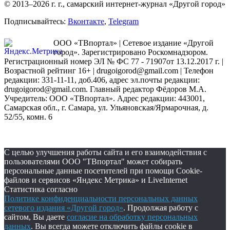
© 2013–2026 г. г., самарский интернет-журнал «Другой город»
Подписывайтесь:
Вконтакте
,
Telegram
ООО «ТВпортал» | Сетевое издание «Другой
город». Зарегистрировано Роскомнадзором.
Регистрационный номер ЭЛ № ФС 77 - 71907от 13.12.2017 г. |
Возрастной рейтинг 16+ | drugoigorod@gmail.com
| Телефон
редакции: 331-11-11, доб.406, адрес эл.почты редакции:
drugoigorod@gmail.com. Главный редактор Фёдоров М.А.
Учредитель: ООО «ТВпортал». Адрес редакции: 443001,
Самарская обл., г. Самара, ул. Ульяновская/Ярмарочная, д.
52/55, комн. 6
С целью улучшения работы сайта и его взаимодействия с
пользователями ООО "ТВпортал" может собирать
персональные данные посетителей при помощи Cookie-
файлов и сервисов «Яндекс Метрика» и LiveInternet
Статистика согласно
Политике конфиденциальности персональных данных
сетевого издания «Другой город»
. Продолжая работу с
сайтом, Вы даете
согласие на обработку персональных
данных
. Вы всегда можете отключить файлы cookie в