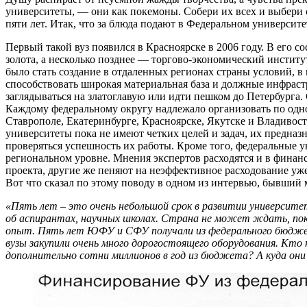
университеты, — они как покемоны. Собери их всех и выбери се
пяти лет. Итак, что за блюда подают в Федеральном университ
Первый такой вуз появился в Красноярске в 2006 году. В его 
золота, а несколько позднее — торгово-экономический инстит
было стать создание в отдаленных регионах страны условий, 
способствовать широкая материальная база и должные инфраст
заглядываться на златоглавую или идти пешком до Петербурга. 
Каждому федеральному округу надлежало организовать по одно
Ставрополе, Екатеринбурге, Красноярске, Якутске и Владивост
университеты пока не имеют четких целей и задач, их предназ
проверяться успешность их работы. Кроме того, федеральные у
региональном уровне. Мнения экспертов расходятся и в финанс
проекта, другие же пеняют на неэффективное расходование уж
Вот что сказал по этому поводу в одном из интервью, бывши
«Пять лет – это очень небольшой срок в развитии университе
об аспирантах, научных школах. Страна не может ждать, пока
опыт. Пять лет ЮФУ и СФУ получали из федерального бюджета
вузы закупили очень много дорогостоящего оборудования. Кт
дополнительно сотни миллионов в год из бюджета? А куда он