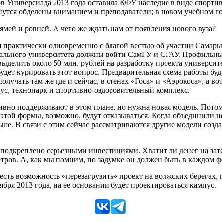
ов Универсиада 2013 года оставила КФУ наследие в виде спорти
нутся обделены вниманием и преподаватели; в новом учебном го
рямей и ровней. А чего же ждать нам от появления нового вуза?
 практически одновременно с благой вестью об участии Самары 
ерального университета должны войти СамГУ и СГАУ. Профильные
выделить около 50 млн. рублей на разработку проекта университ
удет курировать этот вопрос. Предварительная схема работы б
получать там же где и сейчас, в стенах «Госа» и «Аэрокоса», а в
пус, технопарк и спортивно-оздоровительный комплекс.
вно поддерживают в этом плане, но нужна новая модель. Потом
от этой формы, возможно, будут отказываться. Когда объединили 
ьше. В связи с этим сейчас рассматриваются другие модели созд
подкреплено серьезными инвестициями. Хватит ли денег на зате
тров. А, как мы помним, по задумке он должен быть в каждом ф
о есть возможность «перезагрузить» проект на волжских берегах
ября 2013 года, на ее основании будет проектироваться кампус.