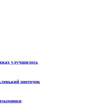
ляжах улучшилось
Аленький цветочек
Безымянки