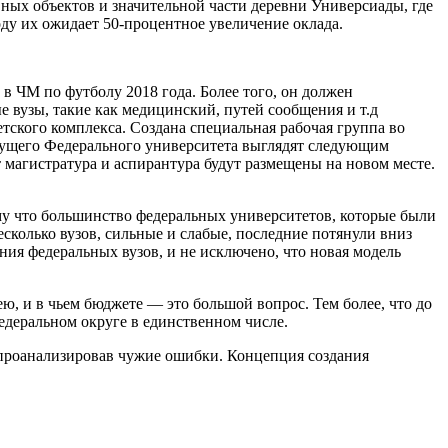
вных объектов и значительной части деревни Универсиады, где
ду их ожидает 50-процентное увеличение оклада.
в ЧМ по футболу 2018 года. Более того, он должен
 вузы, такие как медицинский, путей сообщения и т.д
етского комплекса. Создана специальная рабочая группа во
удущего Федерального университета выглядят следующим
от магистратура и аспирантура будут размещены на новом месте.
у что большинство федеральных университетов, которые были
несколько вузов, сильные и слабые, последние потянули вниз
ания федеральных вузов, и не исключено, что новая модель
ю, и в чьем бюджете — это большой вопрос. Тем более, что до
едеральном округе в единственном числе.
, проанализировав чужие ошибки. Концепция создания