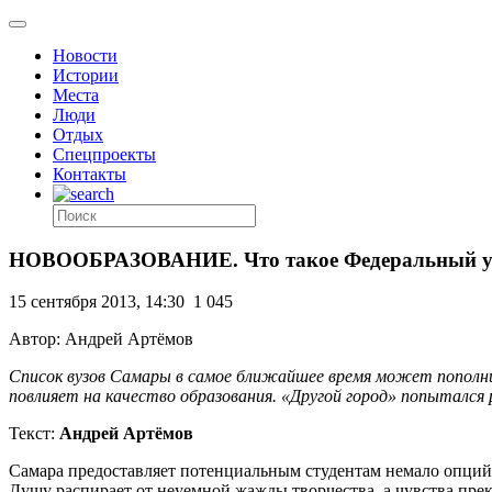
Новости
Истории
Места
Люди
Отдых
Спецпроекты
Контакты
НОВООБРАЗОВАНИЕ. Что такое Федеральный уни
15 сентября 2013, 14:30
1 045
Автор: Андрей Артёмов
Список вузов Самары в самое ближайшее время может пополни
повлияет на качество образования. «Другой город» попытался р
Текст:
Андрей Артёмов
Самара предоставляет потенциальным студентам немало опций.
Душу распирает от неуемной жажды творчества, а чувства прек