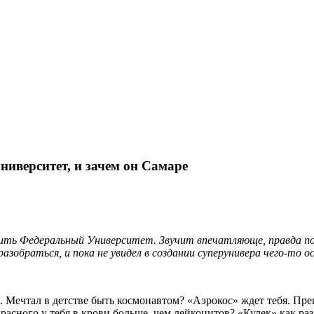
верситет, и зачем он Самаре
ть Федеральный Университет. Звучит впечатляюще, правда пок
азобраться, и пока не увидел в создании суперунивера чего-то 
 Мечтал в детстве быть космонавтом? «Аэрокос» ждет тебя. Пре
расного у тебя в крови больше, чем лейкоцитов? «Кулек» как р