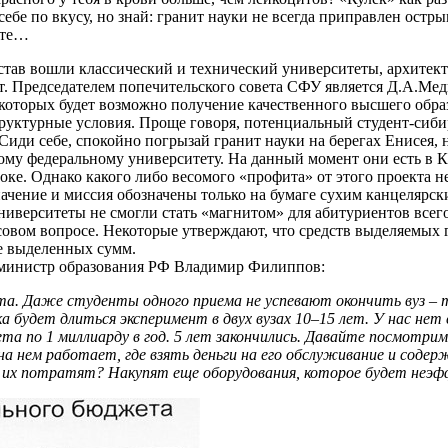
бе по вкусу, но знай: гранит науки не всегда приправлен острым
ете…
состав вошли классический и технический университеты, архитек
ут. Председателем попечительского совета СФУ является Д.А.Ме
в которых будет возможно получение качественного высшего обр
руктурные условия. Проще говоря, потенциальный студент-сиби
Сиди себе, спокойно погрызай гранит науки на берегах Енисея, н
му федеральному университету. На данный момент они есть в Ка
оке. Однако какого либо весомого «профита» от этого проекта н
начение и миссия обозначены только на бумаге сухим канцелярск
ниверситеты не смогли стать «магнитом» для абитуриентов всего
овом вопросе. Некоторые утверждают, что средств выделяемых г
е выделенных сумм.
й министр образования РФ Владимир Филиппов:
та. Даже студенты одного приема не успевают окончить вуз – 
 будет длиться эксперимент в двух вузах 10–15 лет. У нас нет
 по 1 миллиарду в год. 5 лет закончились. Давайте посмотрим,
о на нем работает, где взять деньги на его обслуживание и с
и их потратят? Накупят еще оборудования, которое будет неэф