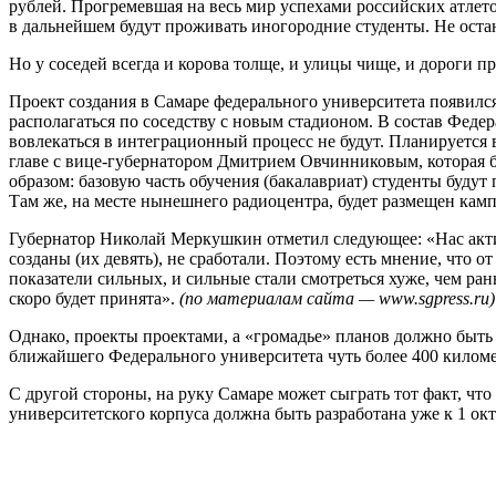
рублей. Прогремевшая на весь мир успехами российских атлет
в дальнейшем будут проживать иногородние студенты. Не оста
Но у соседей всегда и корова толще, и улицы чище, и дороги п
Проект создания в Самаре федерального университета появился
располагаться по соседству с новым стадионом. В состав Фед
вовлекаться в интеграционный процесс не будут. Планируется 
главе с вице-губернатором Дмитрием Овчинниковым, которая б
образом: базовую часть обучения (бакалавриат) студенты будут 
Там же, на месте нынешнего радиоцентра, будет размещен кам
Губернатор Николай Меркушкин отметил следующее: «Нас акти
созданы (их девять), не сработали. Поэтому есть мнение, что 
показатели сильных, и сильные стали смотреться хуже, чем ран
скоро будет принята».
(по материалам сайта — www.sgpress.ru)
Однако, проекты проектами, а «громадье» планов должно быть 
ближайшего Федерального университета чуть более 400 киломе
С другой стороны, на руку Самаре может сыграть тот факт, чт
университетского корпуса должна быть разработана уже к 1 окт