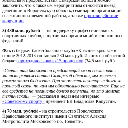
хозяйства и продовольствия Самарской области можно
заключить, что к таковым мероприятиям относится выезд
делегации в Воронежскую область, семинар по организации
селекционно-племенной работы, а также
противодействие
коррупции
.
3) 430 млн. рублей
— на поддержку профессиональных
спортивных клубов, спортивных организаций и спортивных
федераций.
Факт:
бюджет баскетбольного клуба «Красные крылья» в
сезоне 2012-2013 составлял 230 млн. руб. Из них на областной
бюджет
приходилось около 15 процентов
(34,5 млн. руб.).
«Сейчас наш бюджет на предстоящий сезон согласован с
министерством спорта Самарской области, мы живем в
рамках этого бюджета. При этом есть некоторые долги за
прошлый сезон, по ним мы обязательно рассчитаемся. Еще не
все средства на погашение долгов получены, но это момент
технический»
, — рассказал в недавнем интервью
«Советскому спорту»
президент БК Владислав Капустин.
4) 70 млн. рублей
– на строительство Поволжского
Православного института имени Святителя Алексия
Митрополита Московского г.о. Тольятти.