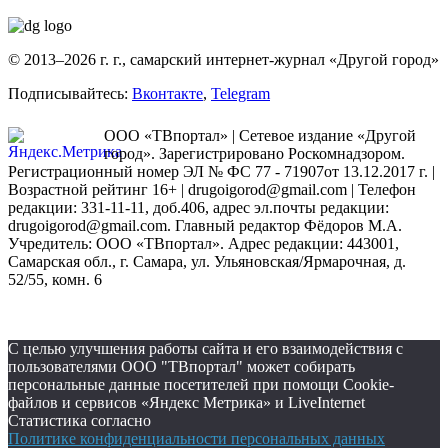
© 2013–2026 г. г., самарский интернет-журнал «Другой город»
Подписывайтесь:
Вконтакте
,
Telegram
ООО «ТВпортал» | Сетевое издание «Другой
город». Зарегистрировано Роскомнадзором.
Регистрационный номер ЭЛ № ФС 77 - 71907от 13.12.2017 г. |
Возрастной рейтинг 16+ | drugoigorod@gmail.com
| Телефон
редакции: 331-11-11, доб.406, адрес эл.почты редакции:
drugoigorod@gmail.com. Главный редактор Фёдоров М.А.
Учредитель: ООО «ТВпортал». Адрес редакции: 443001,
Самарская обл., г. Самара, ул. Ульяновская/Ярмарочная, д.
52/55, комн. 6
С целью улучшения работы сайта и его взаимодействия с
пользователями ООО "ТВпортал" может собирать
персональные данные посетителей при помощи Cookie-
файлов и сервисов «Яндекс Метрика» и LiveInternet
Статистика согласно
Политике конфиденциальности персональных данных