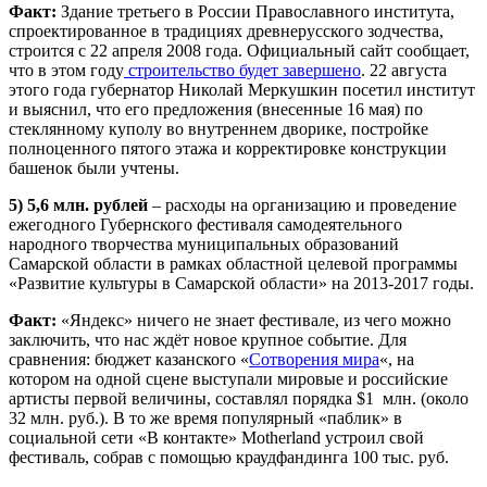
Факт:
Здание третьего в России Православного института,
спроектированное в традициях древнерусского зодчества,
строится с 22 апреля 2008 года. Официальный сайт сообщает,
что в этом году
строительство будет завершено
. 22 августа
этого года губернатор Николай Меркушкин посетил институт
и выяснил, что его предложения (внесенные 16 мая) по
стеклянному куполу во внутреннем дворике, постройке
полноценного пятого этажа и корректировке конструкции
башенок были учтены.
5) 5,6 млн. рублей
– расходы на организацию и проведение
ежегодного Губернского фестиваля самодеятельного
народного творчества муниципальных образований
Самарской области в рамках областной целевой программы
«Развитие культуры в Самарской области» на 2013-2017 годы.
Факт:
«Яндекс» ничего не знает фестивале, из чего можно
заключить, что нас ждёт новое крупное событие. Для
сравнения: бюджет казанского «
Сотворения мира
«, на
котором на одной сцене выступали мировые и российские
артисты первой величины, составлял порядка $1 млн. (около
32 млн. руб.). В то же время популярный «паблик» в
социальной сети «В контакте» Motherland устроил свой
фестиваль, собрав с помощью краудфандинга 100 тыс. руб.