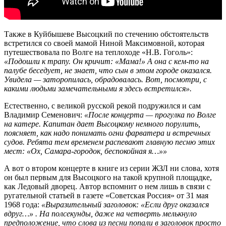
Также в Куйбышеве Высоцкий по стечению обстоятельств
встретился со своей мамой Ниной Максимовной, которая
путешествовала по Волге на теплоходе «Н.В. Гоголь»:
«Подошли к трапу. Он кричит: «Мама!» А она с кем-то на
палубе беседует, не знает, что сын в этом городе оказался.
Увидела — заторопилась, обрадовалась. Вот, посмотри, с
какими людьми замечательными я здесь встретился».
Естественно, с великой русской рекой подружился и сам
Владимир Семенович:
«После концерта — прогулка по Волге
на катере. Капитан дает Высоцкому немного порулить,
поясняет, как надо понимать огни фарватера и встречных
судов. Ребята тем временем распевают главную песню этих
мест: «Ох, Самара-городок, беспокойная я…»»
А вот о втором концерте в книге из серии ЖЗЛ ни слова, хотя
он был первым для Высоцкого на такой крупной площадке,
как Ледовый дворец. Автор вспомнит о нем лишь в связи с
ругательной статьей в газете «Советская Россия» от 31 мая
1968 года:
«Выразительный заголовок: «Если друг оказался
вдруг…» . На полсекунды, даже на четверть мелькнуло
предположение, что слова из песни попали в заголовок просто