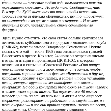
как цитата — в газетах любят ведь пользоваться такими
«крылатыми словами»… Но куда там! Сообщается, что
Высоцкий в Куйбышеве вместо того, чтобы исполнять
хорошие песни из фильма «Вертикаль», пел то, что крутят
на магнитофоне во время пьянок и вечеринок… И всякие
обвинения клубу, пригласившему столь сомнительную
фигуру..»
Здесь нужно отметить, что сама статья больше критиковала
деятельность куйбышевского городского молодежного клуба
(ГМК-62), нежели самого Владимира Семеновича. Нужно
сказать, что май — июнь 1968 года ознаменовался травлей
Высоцкого в прессе. Как итог, 24 июня он отправил письмо
в отдел агитации и пропаганды ЦК КПСС, в котором
вспомнил и о статье из «Советской России»:
«Они пишут,
что зрители пришли на 2 моих концерта не затем, чтобы
послушать хорошие песни из фильма «Вертикаль» и других,
которые я исполнял в концертах, а затем, чтобы услышать
песни, которые крутят на магнитофоне на пьянках и
вечеринках. На обоих концертах было около 14 тысяч человек,
а заявок около сорока тысяч. Так неужели же 40 тысяч
человек пришли за этими песнями. Я видел в зале лица всех
возрастов, разговаривал и с рабочими, и со студентами, и с
пенсионерами — и все они пришли слушать именно те песни,
которые я пел. Странное отношение у авторов к