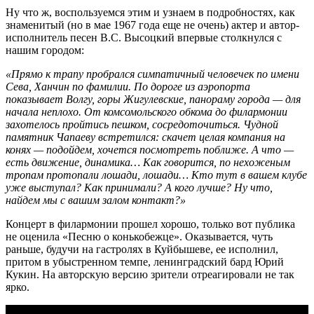
Ну что ж, воспользуемся этим и узнаем в подробностях, как
знаменитый (но в мае 1967 года еще не очень) актер и автор-
исполнитель песен В.С. Высоцкий впервые столкнулся с
нашим городом:
«Прямо к трапу пробрался симпатичный человечек по имени
Сева, Ханчин по фамилии. По дороге из аэропорта
показывает Волгу, горы Жигулевские, панораму города — для
начала неплохо. От комсомольского обкома до филармонии
захотелось пройтись пешком, сосредоточиться. Чудной
памятник Чапаеву встретился: скачет целая компания на
конях — подойдем, хочется посмотреть поближе. А что —
есть движение, динамика… Как говорится, по нехоженым
тропам протопали лошади, лошади… Кто тут в вашем клубе
уже выступал? Как принимали? А кого лучше? Ну что,
найдем мы с вашим залом контакт?»
Концерт в филармонии прошел хорошо, только вот публика
не оценила «Песню о конькобежце». Оказывается, чуть
раньше, будучи на гастролях в Куйбышеве, ее исполнил,
притом в убыстренном темпе, ленинградский бард Юрий
Кукин. На авторскую версию зрители отреагировали не так
ярко.