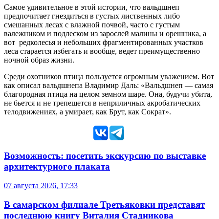
Самое удивительное в этой истории, что вальдшнеп
предпочитает гнездиться в густых лиственных либо
смешанных лесах с влажной почвой, часто с густым
валежником и подлеском из зарослей малины и орешника, а
вот редколесья и небольших фрагментированных участков
леса старается избегать и вообще, ведет преимущественно
ночной образ жизни.
Среди охотников птица пользуется огромным уважением. Вот
как описал вальдшнепа Владимир Даль: «Вальдшнеп — самая
благородная птица на целом земном шаре. Она, будучи убита,
не бьется и не трепещется в неприличных акробатических
телодвижениях, а умирает, как Брут, как Сократ».
Возможность: посетить экскурсию по выставке
архитектурного плаката
07 августа 2026, 17:33
В самарском филиале Третьяковки представят
последнюю книгу Виталия Стадникова