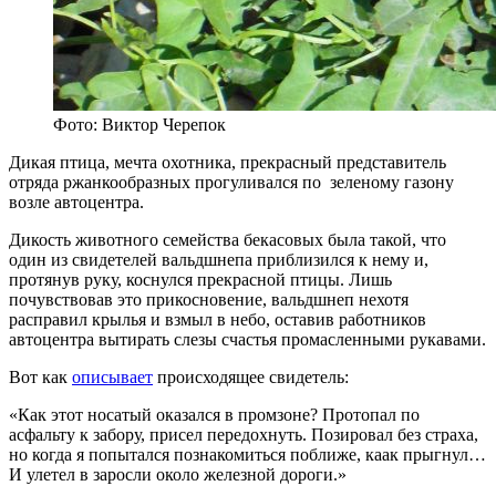
Фото: Виктор Черепок
Дикая птица, мечта охотника, прекрасный представитель
отряда ржанкообразных прогуливался по зеленому газону
возле автоцентра.
Дикость животного семейства бекасовых была такой, что
один из свидетелей вальдшнепа приблизился к нему и,
протянув руку, коснулся прекрасной птицы. Лишь
почувствовав это прикосновение, вальдшнеп нехотя
расправил крылья и взмыл в небо, оставив работников
автоцентра вытирать слезы счастья промасленными рукавами.
Вот как
описывает
происходящее свидетель:
«Как этот носатый оказался в промзоне? Протопал по
асфальту к забору, присел передохнуть. Позировал без страха,
но когда я попытался познакомиться поближе, каак прыгнул…
И улетел в заросли около железной дороги.»