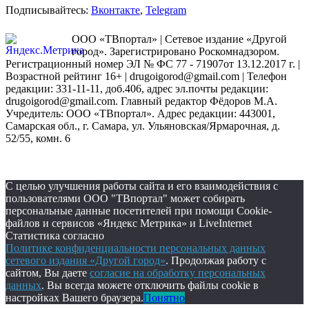
Подписывайтесь:
Вконтакте
,
Telegram
ООО «ТВпортал» | Сетевое издание «Другой
город». Зарегистрировано Роскомнадзором.
Регистрационный номер ЭЛ № ФС 77 - 71907от 13.12.2017 г. |
Возрастной рейтинг 16+ | drugoigorod@gmail.com
| Телефон
редакции: 331-11-11, доб.406, адрес эл.почты редакции:
drugoigorod@gmail.com. Главный редактор Фёдоров М.А.
Учредитель: ООО «ТВпортал». Адрес редакции: 443001,
Самарская обл., г. Самара, ул. Ульяновская/Ярмарочная, д.
52/55, комн. 6
С целью улучшения работы сайта и его взаимодействия с
пользователями ООО "ТВпортал" может собирать
персональные данные посетителей при помощи Cookie-
файлов и сервисов «Яндекс Метрика» и LiveInternet
Статистика согласно
Политике конфиденциальности персональных данных
сетевого издания «Другой город»
. Продолжая работу с
сайтом, Вы даете
согласие на обработку персональных
данных
. Вы всегда можете отключить файлы cookie в
настройках Вашего браузера.
Понятно