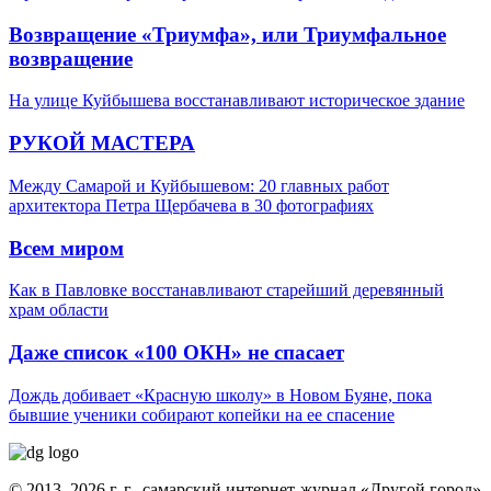
Возвращение «Триумфа», или Триумфальное
возвращение
На улице Куйбышева восстанавливают историческое здание
РУКОЙ МАСТЕРА
Между Самарой и Куйбышевом: 20 главных работ
архитектора Петра Щербачева в 30 фотографиях
Всем миром
Как в Павловке восстанавливают старейший деревянный
храм области
Даже список «100 ОКН» не спасает
Дождь добивает «Красную школу» в Новом Буяне, пока
бывшие ученики собирают копейки на ее спасение
© 2013–2026 г. г., самарский интернет-журнал «Другой город»