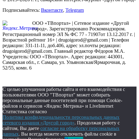
Подписывайтесь:
Вконтакте
,
Telegram
ООО «ТВпортал» | Сетевое издание «Другой
город». Зарегистрировано Роскомнадзором.
Регистрационный номер ЭЛ № ФС 77 - 71907от 13.12.2017 г. |
Возрастной рейтинг 16+ | drugoigorod@gmail.com
| Телефон
редакции: 331-11-11, доб.406, адрес эл.почты редакции:
drugoigorod@gmail.com. Главный редактор Фёдоров М.А.
Учредитель: ООО «ТВпортал». Адрес редакции: 443001,
Самарская обл., г. Самара, ул. Ульяновская/Ярмарочная, д.
52/55, комн. 6
С целью улучшения работы сайта и его взаимодействия с
пользователями ООО "ТВпортал" может собирать
персональные данные посетителей при помощи Cookie-
файлов и сервисов «Яндекс Метрика» и LiveInternet
Статистика согласно
Политике конфиденциальности персональных данных
сетевого издания «Другой город»
. Продолжая работу с
сайтом, Вы даете
согласие на обработку персональных
данных
. Вы всегда можете отключить файлы cookie в