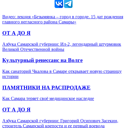
Видео: лекция «Безымянка – город в городе. 15 дат рождения
главного негласного района Самары»
ОТ А ДО Я
Азбука Самарской губернии: Ил-2, легендарный штурмовик
Великой Отечественной войны
Культурный ренессанс на Волге
Как санаторий Чкалова в Самаре открывает новую страницу
истории
ПАМЯТНИКИ НА РАСПРОДАЖЕ
Как Самара теряет своё медицинское наследие
ОТ А ДО Я
Азбука Самарской губернии: Григорий Осипович Засекин,
строитель Самарской крепости и ее первый воевода