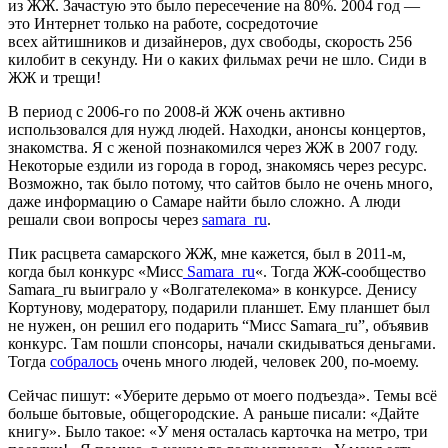
из ЖЖ. Зачастую это было пересечение на 80%. 2004 год —
это Интернет только на работе, сосредоточие
всех айтишников и дизайнеров, дух свободы, скорость 256
килобит в секунду. Ни о каких фильмах речи не шло. Сиди в
ЖЖ и трещи!
В период с 2006-го по 2008-й ЖЖ очень активно
использовался для нужд людей. Находки, анонсы концертов,
знакомства. Я с женой познакомился через ЖЖ в 2007 году.
Некоторые ездили из города в город, знакомясь через ресурс.
Возможно, так было потому, что сайтов было не очень много,
даже информацию о Самаре найти было сложно. А люди
решали свои вопросы через
samara_ru
.
Пик расцвета самарского ЖЖ, мне кажется, был в 2011-м,
когда был конкурс «Мисс
Samara_ru
«. Тогда ЖЖ-сообщество
Samara_ru выиграло у «Волгателекома» в конкурсе. Денису
Кортунову, модератору, подарили планшет. Ему планшет был
не нужен, он решил его подарить “Мисс Samara_ru”, объявив
конкурс. Там пошли спонсоры, начали скидываться деньгами.
Тогда
собралось
очень много людей, человек 200
,
по-моему.
Сейчас пишут: «Уберите дерьмо от моего подъезда». Темы всё
больше бытовые, общегородские. А раньше писали: «Дайте
книгу». Было такое: «У меня осталась карточка на метро, три