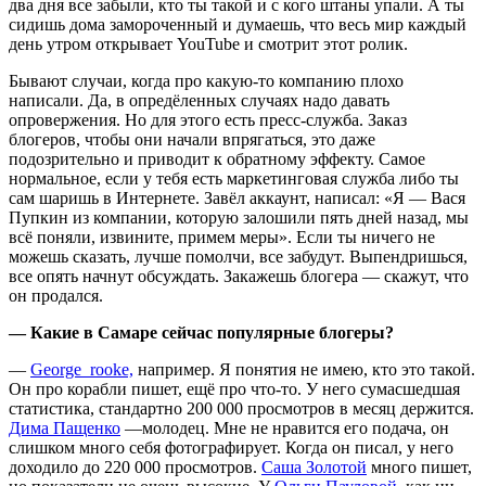
два дня все забыли, кто ты такой и с кого штаны упали. А ты
сидишь дома замороченный и думаешь, что весь мир каждый
день утром открывает YouTube и смотрит этот ролик.
Бывают случаи, когда про какую-то компанию плохо
написали. Да, в опредёленных случаях надо давать
опровержения. Но для этого есть пресс-служба. Заказ
блогеров, чтобы они начали впрягаться, это даже
подозрительно и приводит к обратному эффекту. Самое
нормальное, если у тебя есть маркетинговая служба либо ты
сам шаришь в Интернете. Завёл аккаунт, написал: «Я — Вася
Пупкин из компании, которую залошили пять дней назад, мы
всё поняли, извините, примем меры». Если ты ничего не
можешь сказать, лучше помолчи, все забудут. Выпендришься,
все опять начнут обсуждать. Закажешь блогера — скажут, что
он продался.
— Какие в Самаре сейчас популярные блогеры?
—
George_rooke,
например. Я понятия не имею, кто это такой.
Он про корабли пишет, ещё про что-то. У него сумасшедшая
статистика, стандартно 200 000 просмотров в месяц держится.
Дима Пащенко
—молодец. Мне не нравится его подача, он
слишком много себя фотографирует. Когда он писал, у него
доходило до 220 000 просмотров.
Саша Золотой
много пишет,