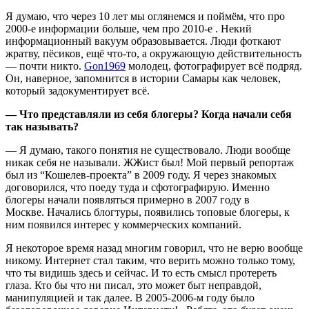
Я думаю, что через 10 лет мы оглянемся и поймём, что про
2000-е информации больше, чем про 2010-е . Некий
информационный вакуум образовывается. Люди фоткают
жратву, пёсиков
,
ещё что-то, а окружающую действительность
— почти никто.
Gon1969
молодец, фотографирует всё подряд.
Он, наверное, запомнится в истории Самары как человек,
который задокументирует всё.
— Что представляли из себя блогеры? Когда начали себя
так называть?
— Я думаю, такого понятия не существовало. Люди вообще
никак себя не называли. ЖЖист был! Мой первый репортаж
был из “Кошелев-проекта” в 2009 году. Я через знакомых
договорился, что поеду туда и сфотографирую. Именно
блогеры начали появляться примерно в 2007 году в
Москве. Начались блогтуры, появились топовые блогеры, к
ним появился интерес у коммерческих компаний.
Я некоторое время назад многим говорил, что не верю вообще
никому. Интернет стал таким, что верить можно только тому,
что ты видишь здесь и сейчас. И то есть смысл протереть
глаза. Кто бы что ни писал, это может быт неправдой,
манипуляцией и так далее. В 2005-2006-м году было