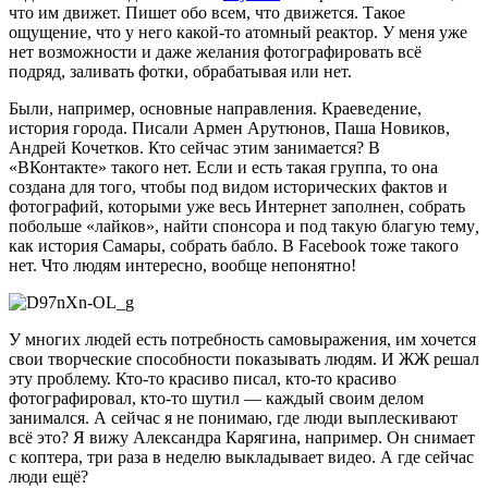
что им движет. Пишет обо всем, что движется. Такое
ощущение, что у него какой-то атомный реактор. У меня уже
нет возможности и даже желания фотографировать всё
подряд, заливать фотки, обрабатывая или нет.
Были, например, основные направления. Краеведение,
история города. Писали Армен Арутюнов, Паша Новиков,
Андрей Кочетков. Кто сейчас этим занимается? В
«ВКонтакте» такого нет. Если и есть такая группа, то она
создана для того, чтобы под видом исторических фактов и
фотографий, которыми уже весь Интернет заполнен, собрать
побольше «лайков», найти спонсора и под такую благую тему
,
как история Самары, собрать бабло. В Facebook тоже такого
нет. Что людям интересно, вообще непонятно!
У многих людей есть потребность самовыражения, им хочется
свои творческие способности показывать людям. И ЖЖ решал
эту проблему. Кто-то красиво писал, кто-то красиво
фотографировал, кто-то шутил — каждый своим делом
занимался. А сейчас я не понимаю, где люди выплескивают
всё это? Я вижу Александра Карягина, например. Он снимает
с коптера, три раза в неделю выкладывает видео. А где сейчас
люди ещё?