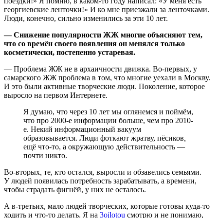
поездки!» Я помню, в каком-то году написал: «У меня есть
георгиевские ленточки!» И ко мне приезжали за ленточками.
Люди, конечно, сильно изменились за эти 10 лет.
— Снижение популярности ЖЖ многие объясняют тем,
что со времён своего появления он менялся только
косметически, постепенно устаревая.
— Проблема ЖЖ не в архаичности движка. Во-первых, у
самарского ЖЖ проблема в том, что многие уехали в Москву.
И это были активные творческие люди. Поколение, которое
выросло на первом Интернете.
Я думаю, что через 10 лет мы оглянемся и поймём,
что про 2000-е информации больше, чем про 2010-
е. Некий информационный вакуум
образовывается. Люди фоткают жратву, пёсиков
,
ещё что-то, а окружающую действительность —
почти никто.
Во-вторых
,
те, кто остался, выросли и обзавелись семьями.
У людей появилась потребность зарабатывать, а времени,
чтобы страдать фигнёй, у них не осталось.
А в-третьих, мало людей творческих, которые готовы куда-то
ходить и что-то делать. Я на
3ojlotou
смотрю и не понимаю,