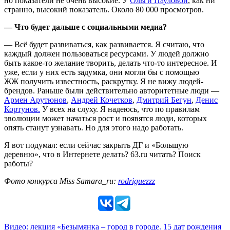
но показатели не очень высокие. У
Ольги Пауловой
, как ни
странно, высокий показатель. Около 80 000 просмотров.
— Что будет дальше с социальными медиа?
— Всё будет развиваться, как развивается. Я считаю, что
каждый должен пользоваться ресурсами. У людей должно
быть какое-то желание творить, делать что-то интересное. И
уже, если у них есть задумка, они могли бы с помощью
ЖЖ получить известность, раскрутку. Я не вижу людей-
брендов. Раньше были действительно авторитетные люди —
Армен Арутюнов
,
Андрей Кочетков
,
Дмитрий Бегун
,
Денис
Кортунов.
У всех на слуху. Я надеюсь, что по правилам
эволюции может начаться рост и появятся люди, которых
опять станут узнавать. Но для этого надо работать.
Я вот подумал: если сейчас закрыть ДГ и «Большую
деревню», что в Интернете делать? 63.ru читать? Поиск
работы?
Фото конкурса Miss Samara_ru:
rodriguezzz
Видео: лекция «Безымянка – город в городе. 15 дат рождения