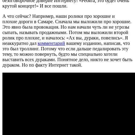
безоговорочное доверие Интернету! «Ребята
,
это будет очень
крутой концерт!» И все пошли.
А что сейчас? Например, наши ролики про хорошие и
плохие дороги в Самаре. Сначала мы выложили про хорошие.
Это явно была провокация. Но нам начали чуть ли не угрозы
сыпать, называть продажными. Потом мы выложили второй
ролик про плохие
,
и началось: «Ах вы, дураки, повелись». Я
неаккуратно дал
комментарий
вашему изданию, написав, что
это был троллинг. Потому что если дальше педалировать эту
тему, то можно повернуть, будто мы специально хотели
выставить всех дураками. Понятное дело, никто не хочет быть
дураком. Но по факту Интернет такой.