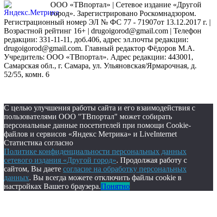
ООО «ТВпортал» | Сетевое издание «Другой
город». Зарегистрировано Роскомнадзором.
Регистрационный номер ЭЛ № ФС 77 - 71907от 13.12.2017 г. |
Возрастной рейтинг 16+ | drugoigorod@gmail.com
| Телефон
редакции: 331-11-11, доб.406, адрес эл.почты редакции:
drugoigorod@gmail.com. Главный редактор Фёдоров М.А.
Учредитель: ООО «ТВпортал». Адрес редакции: 443001,
Самарская обл., г. Самара, ул. Ульяновская/Ярмарочная, д.
52/55, комн. 6
С целью улучшения работы сайта и его взаимодействия с
пользователями ООО "ТВпортал" может собирать
персональные данные посетителей при помощи Cookie-
файлов и сервисов «Яндекс Метрика» и LiveInternet
Статистика согласно
Политике конфиденциальности персональных данных
сетевого издания «Другой город»
. Продолжая работу с
сайтом, Вы даете
согласие на обработку персональных
данных
. Вы всегда можете отключить файлы cookie в
настройках Вашего браузера.
Понятно