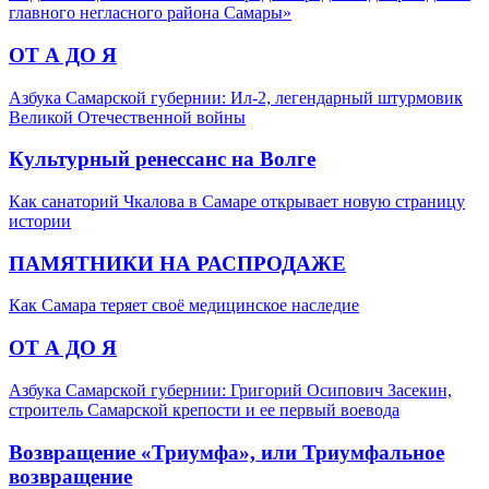
главного негласного района Самары»
ОТ А ДО Я
Азбука Самарской губернии: Ил-2, легендарный штурмовик
Великой Отечественной войны
Культурный ренессанс на Волге
Как санаторий Чкалова в Самаре открывает новую страницу
истории
ПАМЯТНИКИ НА РАСПРОДАЖЕ
Как Самара теряет своё медицинское наследие
ОТ А ДО Я
Азбука Самарской губернии: Григорий Осипович Засекин,
строитель Самарской крепости и ее первый воевода
Возвращение «Триумфа», или Триумфальное
возвращение