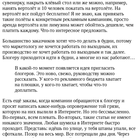
сувенирку, накрыть клёвый стол или же можно, например,
нанять вертолёт и 10 человек покатать на вертолёте. На
вертолёт все пойдут бесплатно! Я не знаю
,
как привязать
такие полёты к конкретным рекламным кампаниям, просто
аренда вертолёта или лимузина может обойтись дешевле, чем
платить каждому. Что-то интересное предложить.
Большинство заказчиков хотят что-то делать в будни, потому
что маркетологу не хочется работать по выходным, их
производство не хочет работать по выходным и так далее.
Блогеру приходится идти в будни, а многие из нас работают…
В какой-то момент появляется идея пригласить
блогеров. Это ново, свежо, руководству можно
рассказать. У кого-то рекламного бюджета хватает
на плюшки, у кого-то хватает, чтобы что-то
доплатить.
Есть ещё заказы, когда компании обращаются к блогеру и
просят написать какое-нибудь опровержение той грязи,
которую на них вылили в Интернете. Но это бессмысленно.
Во-первых, всем плевать. Во-вторых, такие статьи не имеют
никакого значения. Любая шумиха в Интернете быстро
проходит. Представь: идёшь по улице, у тебя штаны упали, все
сфоткали. Позор на весь мир. Все потрещали два дня. Через