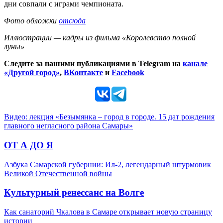
дни совпали с играми чемпионата.
Фото обложки
отсюда
Иллюстрации — кадры из фильма «Королевство полной
луны»
Следите за нашими публикациями в Telegram на
канале
«Другой город»
,
ВКонтакте
и
Facebook
Видео: лекция «Безымянка – город в городе. 15 дат рождения
главного негласного района Самары»
ОТ А ДО Я
Азбука Самарской губернии: Ил-2, легендарный штурмовик
Великой Отечественной войны
Культурный ренессанс на Волге
Как санаторий Чкалова в Самаре открывает новую страницу
истории