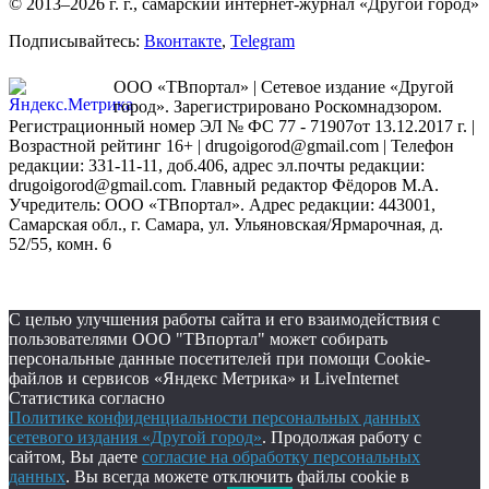
© 2013–2026 г. г., самарский интернет-журнал «Другой город»
Подписывайтесь:
Вконтакте
,
Telegram
ООО «ТВпортал» | Сетевое издание «Другой
город». Зарегистрировано Роскомнадзором.
Регистрационный номер ЭЛ № ФС 77 - 71907от 13.12.2017 г. |
Возрастной рейтинг 16+ | drugoigorod@gmail.com
| Телефон
редакции: 331-11-11, доб.406, адрес эл.почты редакции:
drugoigorod@gmail.com. Главный редактор Фёдоров М.А.
Учредитель: ООО «ТВпортал». Адрес редакции: 443001,
Самарская обл., г. Самара, ул. Ульяновская/Ярмарочная, д.
52/55, комн. 6
С целью улучшения работы сайта и его взаимодействия с
пользователями ООО "ТВпортал" может собирать
персональные данные посетителей при помощи Cookie-
файлов и сервисов «Яндекс Метрика» и LiveInternet
Статистика согласно
Политике конфиденциальности персональных данных
сетевого издания «Другой город»
. Продолжая работу с
сайтом, Вы даете
согласие на обработку персональных
данных
. Вы всегда можете отключить файлы cookie в