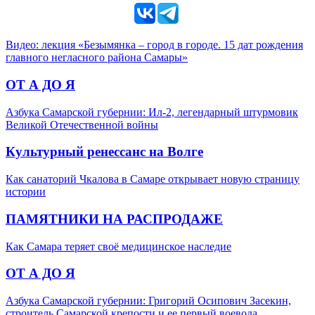
Видео: лекция «Безымянка – город в городе. 15 дат рождения
главного негласного района Самары»
ОТ А ДО Я
Азбука Самарской губернии: Ил-2, легендарный штурмовик
Великой Отечественной войны
Культурный ренессанс на Волге
Как санаторий Чкалова в Самаре открывает новую страницу
истории
ПАМЯТНИКИ НА РАСПРОДАЖЕ
Как Самара теряет своё медицинское наследие
ОТ А ДО Я
Азбука Самарской губернии: Григорий Осипович Засекин,
строитель Самарской крепости и ее первый воевода