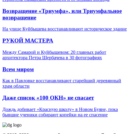
Возвращение «Триумфа», или Триумфальное
возвращение
На улице Куйбышева восстанавливают историческое здание
РУКОЙ МАСТЕРА
Между Самарой и Куйбышевом: 20 главных работ
архитектора Петра Щербачева в 30 фотографиях
Всем миром
Как в Павловке восстанавливают старейший деревянный
храм области
Даже список «100 ОКН» не спасает
Дождь добивает «Красную школу» в Новом Буяне, пока
бывшие ученики собирают копейки на ее спасение