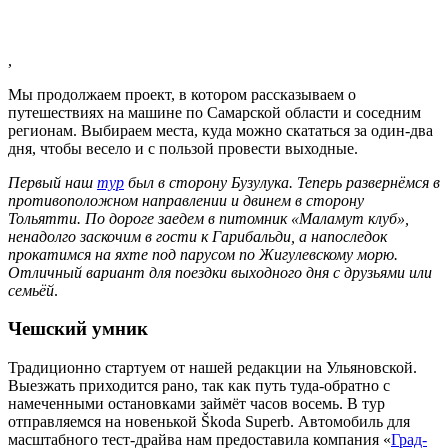
,
Мы продолжаем проект, в котором рассказываем о
путешествиях на машине по Самарской области и соседним
регионам. Выбираем места, куда можно скататься за один-два
дня, чтобы весело и с пользой провести выходные.
Первый наш
тур
был в сторону Бузулука. Теперь развернёмся в
противоположном направлении и двинем в сторону
Тольятти. По дороге заедем в питомник «Маламут клуб»,
ненадолго заскочим в гости к Гарибальди, а напоследок
прокатимся на яхте под парусом по Жигулевскому морю.
Отличный вариант для поездки выходного дня с друзьями или
семьёй
.
Чешский умник
Традиционно стартуем от нашей редакции на Ульяновской.
Выезжать приходится рано, так как путь туда-обратно с
намеченными остановками займёт часов восемь. В тур
отправляемся на новенькой Škoda Superb. Автомобиль для
масштабного тест-драйва нам предоставила компания «
Град-