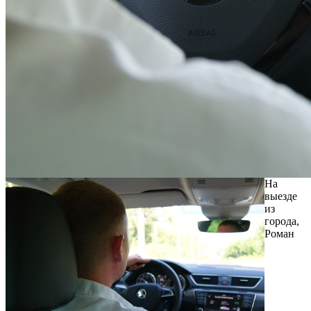
На
выезде
из
города,
Роман