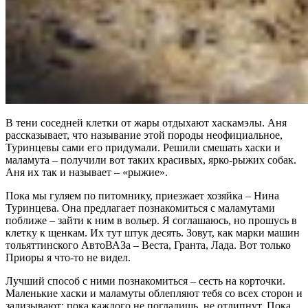
В тени соседней клетки от жары отдыхают хаскамэлы. Аня
рассказывает, что называние этой породы неофициальное,
Туринцевы сами его придумали. Решили смешать хаски и
маламута – получили вот таких красивых, ярко-рыжих собак.
Аня их так и называет – «рыжие».
Пока мы гуляем по питомнику, приезжает хозяйка – Нина
Туринцева. Она предлагает познакомиться с маламутами
поближе – зайти к ним в вольер. Я соглашаюсь, но прошусь в
клетку к щенкам. Их тут штук десять. Зовут, как марки машин
тольяттинского АвтоВАЗа – Веста, Гранта, Лада. Вот только
Приоры я что-то не видел.
Лучший способ с ними познакомиться – сесть на корточки.
Маленькие хаски и маламуты облепляют тебя со всех сторон и
зализывают; пока каждого не погладишь, не отлипнут. Пока