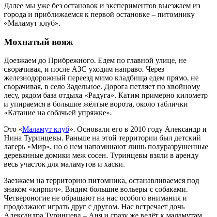
Далее мы уже без остановок и экспериментов выезжаем из
города и приближаемся к первой остановке – питомнику
«Маламут клуб».
Мохнатый вояж
Доезжаем до Прибрежного. Едем по главной улице, не
сворачивая, и после АЗС уходим направо. Через
железнодорожный переезд мимо кладбища едем прямо, не
сворачивая, в село Задельное. Дорога петляет по хвойному
лесу, рядом база отдыха «Радуга». Катим примерно километр
и упираемся в большие жёлтые ворота, около таблички
«Катание на собачьей упряжке».
Это «
Маламут клуб
». Основали его в 2010 году Александр и
Нина Туринцевы. Раньше на этой территории был детский
лагерь «Мир», но о нем напоминают лишь полуразрушенные
деревянные домики меж сосен. Туринцевы взяли в аренду
весь участок для маламутов и хаски.
Заезжаем на территорию питомника, останавливаемся под
знаком «кирпич». Видим большие вольеры с собаками.
Четвероногие не обращают на нас особого внимания и
продолжают играть друг с другом. Нас встречает дочь
Александра Туринцева – Аня и сразу же ведёт к маламутам.