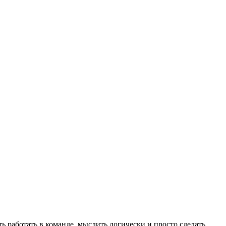
ь работать в команде, мыслить логически и просто сделать