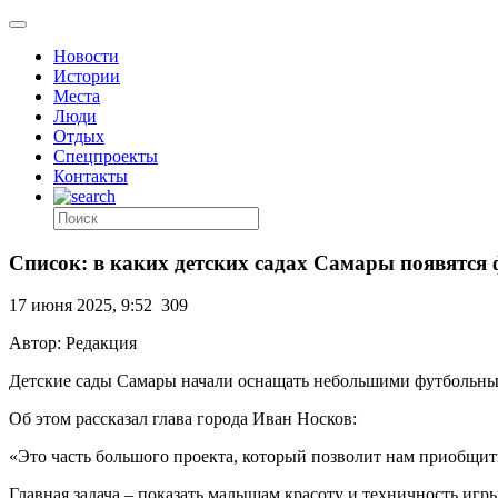
Новости
Истории
Места
Люди
Отдых
Спецпроекты
Контакты
Список: в каких детских садах Самары появятся
17 июня 2025, 9:52
309
Автор: Редакция
Детские сады Самары начали оснащать небольшими футбольны
Об этом рассказал глава города Иван Носков:
«Это часть большого проекта, который позволит нам приобщить
Главная задача – показать малышам красоту и техничность игры