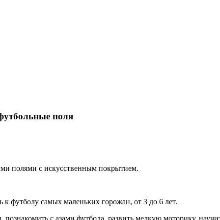
 футбольные поля
ми полями с искусственным покрытием.
 к футболу самых маленьких горожан, от 3 до 6 лет.
, познакомить с азами футбола, развить мелкую моторику, научит