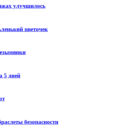
ляжах улучшилось
Аленький цветочек
Безымянки
 5 дней
ют
раслеты безопасности