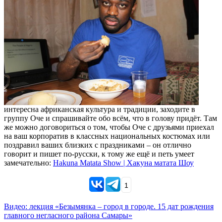
интересна африканская культура и традиции, заходите в
группу Оче и спрашивайте обо всём, что в голову придёт. Там
же можно договориться о том, чтобы Оче с друзьями приехал
на ваш корпоратив в классных национальных костюмах или
поздравил ваших близких с праздниками – он отлично
говорит и пишет по-русски, к тому же ещё и петь умеет
замечательно:
Hakuna Matata Show | Хакуна матата Шоу
1
Видео: лекция «Безымянка – город в городе. 15 дат рождения
главного негласного района Самары»