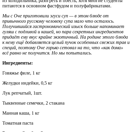
из холодильника, разогреть и поесть, хотя многие студенты
питаются в основном фастфудом и полуфабрикатами.
Мы с Оче приготовили эгуси суп — в этом блюде от
привычного русскому человеку супа мало что осталось.
Получившийся гастрономический изыск больше напоминает
гуляш с подливой и кашей, но пара секретных ингредиентов
придаёт ему вкус крайне экзотичный. На родине этого блюда
к нему ещё добавляется целый пучок особенных свежих трав и
специй, поэтому Оче горько сетовал на то, что «как дома»
всё равно не получится. Но мы попытались.
Ингредиенты:
Говяжье филе, 1 кг
Желудки индейки, 0,5 кг
Лук репчатый, 1шт.
Тыквенные семечки, 2 стакана
Манная каша, 1 кг
Томатная паста