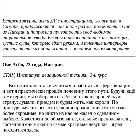
,
Встречи журналиста ДГ с иностранцами, живущими в
Самаре, продолжаются – на этот раз мы поговорили с Оче
из Нигерии и попросили приготовить своё любимое
национальное блюдо. Беседы о невоспитанных незнакомцах,
густые супы, которые едят руками, и тленные интерьеры
университетских общежитий — в нашем новом материале.
Оче Агбо, 23 года, Нигерия
СГАУ, Институт авиационной техники, 3-й курс
— Всю жизнь мечтал выучиться и работать в сфере авиации,
и вот я практически прошёл половину этого пути. Будучи ещё
в Нигерии, мы собирались в Россию как в европейскую
страну: думали, приедем и будем жить, как короли. По
приезде выяснилось, что условия проживания тут гораздо
более скромные, но никто из нас не жалел о сделанном
выборе. Качественное образование, сильные преподаватели,
гостеприимные люди и самые красивые девушки – я рад
находиться здесь.