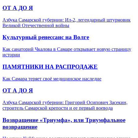
ОТ А ДО Я
Азбука Самарской губернии: Ил-2, легендарный штурмовик
Великой Отечественной войны
Культурный ренессанс на Волге
Как санаторий Чкалова в Самаре открывает новую страницу
истории
ПАМЯТНИКИ НА РАСПРОДАЖЕ
Как Самара теряет своё медицинское наследие
ОТ А ДО Я
Азбука Самарской губернии: Григорий Осипович Засекин,
строитель Самарской крепости и ее первый воевода
Возвращение «Триумфа», или Триумфальное
возвращение