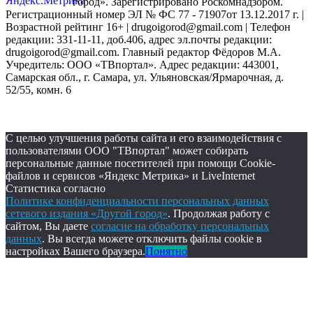
город». Зарегистрировано Роскомнадзором.
Регистрационный номер ЭЛ № ФС 77 - 71907от 13.12.2017 г. |
Возрастной рейтинг 16+ | drugoigorod@gmail.com
| Телефон
редакции: 331-11-11, доб.406, адрес эл.почты редакции:
drugoigorod@gmail.com. Главный редактор Фёдоров М.А.
Учредитель: ООО «ТВпортал». Адрес редакции: 443001,
Самарская обл., г. Самара, ул. Ульяновская/Ярмарочная, д.
52/55, комн. 6
С целью улучшения работы сайта и его взаимодействия с
пользователями ООО "ТВпортал" может собирать
персональные данные посетителей при помощи Cookie-
файлов и сервисов «Яндекс Метрика» и LiveInternet
Статистика согласно
Политике конфиденциальности персональных данных
сетевого издания «Другой город»
. Продолжая работу с
сайтом, Вы даете
согласие на обработку персональных
данных
. Вы всегда можете отключить файлы cookie в
настройках Вашего браузера.
Понятно