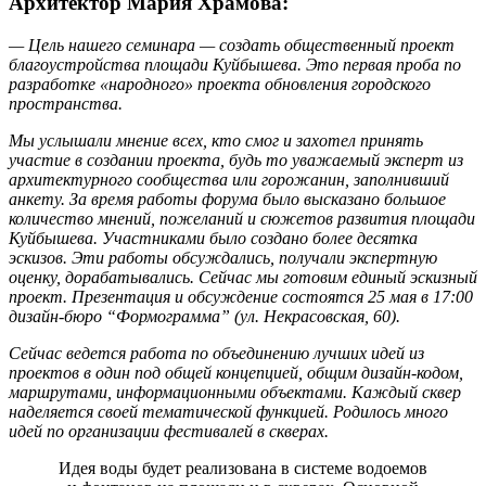
Архитектор
Мария Храмова:
— Цель нашего семинара — создать общественный проект
благоустройства площади Куйбышева. Это первая проба по
разработке «народного» проекта обновления городского
пространства.
Мы услышали мнение всех, кто смог и захотел принять
участие в создании проекта, будь то уважаемый эксперт из
архитектурного сообщества или горожанин, заполнивший
анкету. За время работы форума было высказано большое
количество мнений, пожеланий и сюжетов развития площади
Куйбышева. Участниками было создано более десятка
эскизов. Эти работы обсуждались, получали экспертную
оценку, дорабатывались. Сейчас мы готовим единый эскизный
проект. Презентация и обсуждение состоятся 25 мая в 17:00
дизайн-бюро “Формограмма” (ул. Некрасовская, 60).
Сейчас ведется работа по объединению лучших идей из
проектов в один под общей концепцией, общим дизайн-кодом,
маршрутами, информационными объектами. Каждый сквер
наделяется своей тематической функцией. Родилось много
идей по организации фестивалей в скверах.
Идея воды будет реализована в системе водоемов