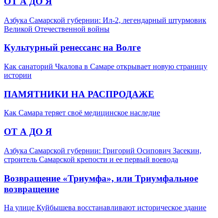
ОТ А ДО Я
Азбука Самарской губернии: Ил-2, легендарный штурмовик
Великой Отечественной войны
Культурный ренессанс на Волге
Как санаторий Чкалова в Самаре открывает новую страницу
истории
ПАМЯТНИКИ НА РАСПРОДАЖЕ
Как Самара теряет своё медицинское наследие
ОТ А ДО Я
Азбука Самарской губернии: Григорий Осипович Засекин,
строитель Самарской крепости и ее первый воевода
Возвращение «Триумфа», или Триумфальное
возвращение
На улице Куйбышева восстанавливают историческое здание