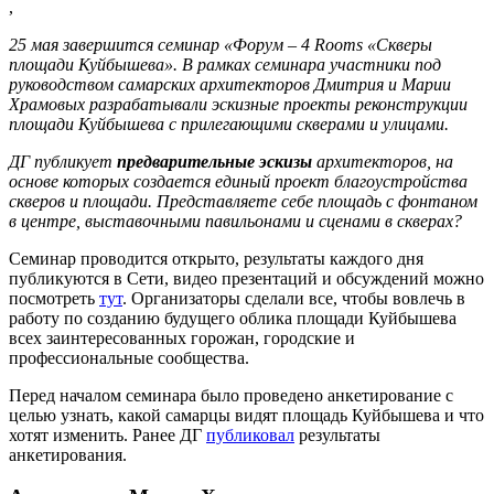
,
25 мая завершится семинар «Форум – 4 Rooms «Скверы
площади Куйбышева». В рамках семинара участники под
руководством самарских архитекторов Дмитрия и Марии
Храмовых разрабатывали эскизные проекты реконструкции
площади Куйбышева с прилегающими скверами и улицами.
ДГ публикует
предварительные
эскизы
архитекторов, на
основе которых создается единый проект благоустройства
скверов и площади. Представляете себе площадь с фонтаном
в центре, выставочными павильонами и сценами в скверах?
Семинар проводится открыто, результаты каждого дня
публикуются в Сети, видео презентаций и обсуждений можно
посмотреть
тут
. Организаторы сделали все, чтобы вовлечь в
работу по созданию будущего облика площади Куйбышева
всех заинтересованных горожан, городские и
профессиональные сообщества.
Перед началом семинара было проведено анкетирование с
целью узнать, какой самарцы видят площадь Куйбышева и что
хотят изменить. Ранее ДГ
публиковал
результаты
анкетирования.