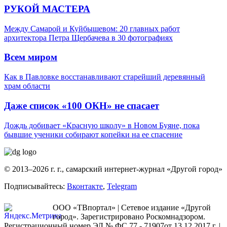
РУКОЙ МАСТЕРА
Между Самарой и Куйбышевом: 20 главных работ
архитектора Петра Щербачева в 30 фотографиях
Всем миром
Как в Павловке восстанавливают старейший деревянный
храм области
Даже список «100 ОКН» не спасает
Дождь добивает «Красную школу» в Новом Буяне, пока
бывшие ученики собирают копейки на ее спасение
© 2013–2026 г. г., самарский интернет-журнал «Другой город»
Подписывайтесь:
Вконтакте
,
Telegram
ООО «ТВпортал» | Сетевое издание «Другой
город». Зарегистрировано Роскомнадзором.
Регистрационный номер ЭЛ № ФС 77 - 71907от 13.12.2017 г. |