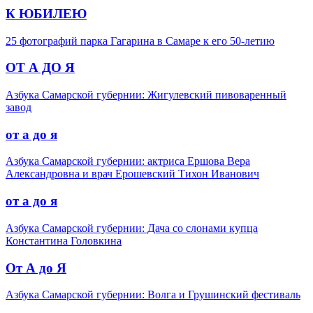
К ЮБИЛЕЮ
25 фотографий парка Гагарина в Самаре к его 50-летию
ОТ А ДО Я
Азбука Самарской губернии: Жигулевский пивоваренный
завод
от а до я
Азбука Самарской губернии: актриса Ершова Вера
Александровна и врач Ерошевский Тихон Иванович
от а до я
Азбука Самарской губернии: Дача со слонами купца
Константина Головкина
От А до Я
Азбука Самарской губернии: Волга и Грушинский фестиваль