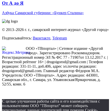
От А до Я
Азбука Самарской губернии: «Бункер Сталина»
© 2013–2026 г. г., самарский интернет-журнал «Другой город»
Подписывайтесь:
Вконтакте
,
Telegram
ООО «ТВпортал» | Сетевое издание «Другой
город». Зарегистрировано Роскомнадзором.
Регистрационный номер ЭЛ № ФС 77 - 71907от 13.12.2017 г. |
Возрастной рейтинг 16+ | drugoigorod@gmail.com
| Телефон
редакции: 331-11-11, доб.406, адрес эл.почты редакции:
drugoigorod@gmail.com. Главный редактор Фёдоров М.А.
Учредитель: ООО «ТВпортал». Адрес редакции: 443001,
Самарская обл., г. Самара, ул. Ульяновская/Ярмарочная, д.
52/55, комн. 6
С целью улучшения работы сайта и его взаимодействия с
пользователями ООО "ТВпортал" может собирать
персональные данные посетителей при помощи Cookie-