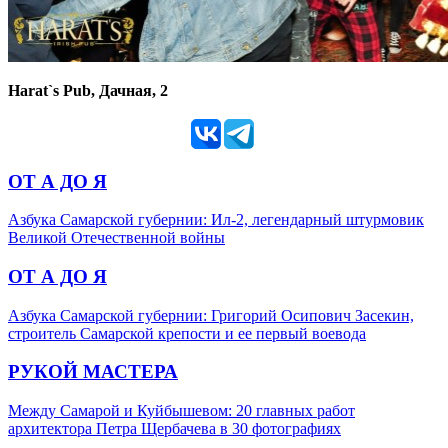
Harat`s Pub, Дачная, 2
ОТ А ДО Я
Азбука Самарской губернии: Ил-2, легендарный штурмовик
Великой Отечественной войны
ОТ А ДО Я
Азбука Самарской губернии: Григорий Осипович Засекин,
строитель Самарской крепости и ее первый воевода
РУКОЙ МАСТЕРА
Между Самарой и Куйбышевом: 20 главных работ
архитектора Петра Щербачева в 30 фотографиях