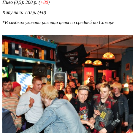
Пиво (0,5): 200 р. (
+80
)
Капучино: 110 р. (
+0
)
*
В скобках указана разница цены со средней по Самаре