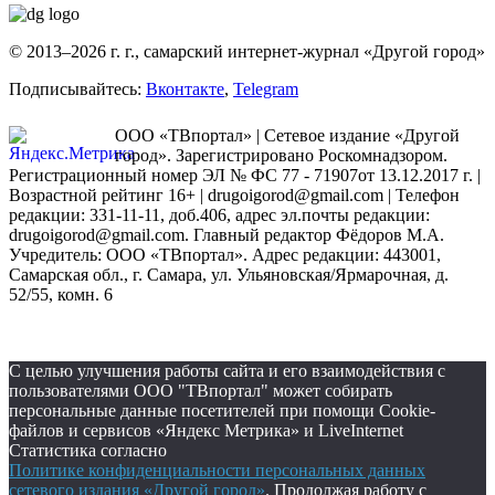
© 2013–2026 г. г., самарский интернет-журнал «Другой город»
Подписывайтесь:
Вконтакте
,
Telegram
ООО «ТВпортал» | Сетевое издание «Другой
город». Зарегистрировано Роскомнадзором.
Регистрационный номер ЭЛ № ФС 77 - 71907от 13.12.2017 г. |
Возрастной рейтинг 16+ | drugoigorod@gmail.com
| Телефон
редакции: 331-11-11, доб.406, адрес эл.почты редакции:
drugoigorod@gmail.com. Главный редактор Фёдоров М.А.
Учредитель: ООО «ТВпортал». Адрес редакции: 443001,
Самарская обл., г. Самара, ул. Ульяновская/Ярмарочная, д.
52/55, комн. 6
С целью улучшения работы сайта и его взаимодействия с
пользователями ООО "ТВпортал" может собирать
персональные данные посетителей при помощи Cookie-
файлов и сервисов «Яндекс Метрика» и LiveInternet
Статистика согласно
Политике конфиденциальности персональных данных
сетевого издания «Другой город»
. Продолжая работу с