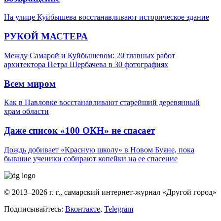
На улице Куйбышева восстанавливают историческое здание
РУКОЙ МАСТЕРА
Между Самарой и Куйбышевом: 20 главных работ
архитектора Петра Щербачева в 30 фотографиях
Всем миром
Как в Павловке восстанавливают старейший деревянный
храм области
Даже список «100 ОКН» не спасает
Дождь добивает «Красную школу» в Новом Буяне, пока
бывшие ученики собирают копейки на ее спасение
© 2013–2026 г. г., самарский интернет-журнал «Другой город»
Подписывайтесь:
Вконтакте
,
Telegram