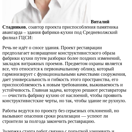
Виталий
Стадников
, соавтор проекта приспособления памятника
авангарда – здания фабрики-кухни под Средневолжский
филиал ГЦСИ:
Речь не идёт о сносе здания. Проект реставрации
предполагает возвращение конструктивистского образа
фабрики кухни путем разборки более поздних изменений,
закладок витражных проемов. Предметом охраны является
все, что относится к первоначальному облику, который
гармонизирует с функциональными качествами сооружения,
дает универсальность и гибкость этого пространства, его
приспособляемость к новым требованиям, выживаемость и
устойчивость. Главная задача, которую решают реставраторы
— очистить фабрику кухню от наслоений, чтобы проявить
конструктивистские черты, но так, чтобы здание не рухнуло.
Работы ведутся по проекту без серьезных отклонений, но
вызывают опасения сроки реализации — успеют ли
строители за полгода закончить реставрацию.
Задержка старта работ связана с попыткой удешевить и