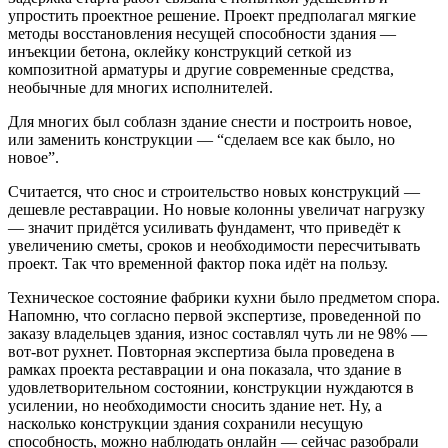
упростить проектное решение. Проект предполагал мягкие
методы восстановления несущей способности здания —
инъекции бетона, оклейку конструкций сеткой из
композитной арматуры и другие современные средства,
необычные для многих исполнителей.
Для многих был соблазн здание снести и построить новое,
или заменить конструкции — “сделаем все как было, но
новое”.
Считается, что снос и строительство новых конструкций —
дешевле реставрации. Но новые колонны увеличат нагрузку
— значит придётся усиливать фундамент, что приведёт к
увеличению сметы, сроков и необходимости пересчитывать
проект. Так что временной фактор пока идёт на пользу.
Техническое состояние фабрики кухни было предметом спора.
Напомню, что согласно первой экспертизе, проведенной по
заказу владельцев здания, износ составлял чуть ли не 98% —
вот-вот рухнет. Повторная экспертиза была проведена в
рамках проекта реставрации и она показала, что здание в
удовлетворительном состоянии, конструкции нуждаются в
усилении, но необходимости сносить здание нет. Ну, а
насколько конструкции здания сохранили несущую
способность, можно наблюдать онлайн — сейчас разобрали