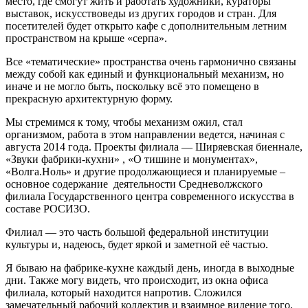
место, где смогут жить и работать художники, кураторы
выставок, искусствоведы из других городов и стран. Для
посетителей будет открыто кафе с дополнительным летним
пространством на крыше «серпа».
Все «тематические» пространства очень гармонично связаны
между собой как единый и функциональный механизм, но
иначе и не могло быть, поскольку всё это помещено в
прекрасную архитектурную форму.
Мы стремимся к тому, чтобы механизм ожил, стал
организмом, работа в этом направлении ведется, начиная с
августа 2014 года. Проекты филиала — Ширяевская биеннале,
«Звуки фабрики-кухни» , «О тишине и монументах»,
«Волга.Ноль» и другие продолжающиеся и планируемые –
основное содержание деятельности Средневолжского
филиала Государственного центра современного искусства в
составе РОСИЗО.
Филиал — это часть большой федеральной институции
культуры и, надеюсь, будет яркой и заметной её частью.
Я бываю на фабрике-кухне каждый день, иногда в выходные
дни. Также могу видеть, что происходит, из окна офиса
филиала, который находится напротив. Сложился
замечательный рабочий коллектив и взаимное видение того,