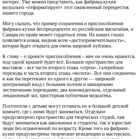
интерес. Уже можно представить, как фабрика-кухня
визуально «отформатирует» этот оживленный перекресток
нашего города.
Могу сказать, что пример сохранения и приспособления
фабрики-кухни беспрецедентен по российским масштабам, и
Самара по праву может гордиться этим. На наших глазах
появляется новая, видная всем «достопримечательность»,
которая будет открыта для очень широкой публики.
К слову – о проекте приспособления – мне он очень нравится,
под одной крышей будет всё. Большое пространство для
выставок – все части второго этажа «серпа», галерейные
переходы и часть второго этажа «молота». Все они соединены
и как бы перетекают из одного в другое — широкий
центральный вход с большим холлом и шикарными
лестничными переходами, два киновидеозала, отдельный
лекционный зал, просторная публичная медиатека.
Посетители с детьми могут оставить их в большой детской
комнате, где с ними будут заниматься. Отдельно
предусмотрено пространство для творческих студий, там
будут заниматься как школьники и студенты, так и взрослые
люди без ограничений по возрасту. Кроме того на фабрике-
кухне предусмотрены творческие резиденции и мастерские,