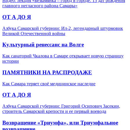
Видео: лекция «Безымянка – город в городе. 15 дат рождения
главного негласного района Самары»
ОТ А ДО Я
Азбука Самарской губернии: Ил-2, легендарный штурмовик
Великой Отечественной войны
Культурный ренессанс на Волге
Как санаторий Чкалова в Самаре открывает новую страницу
истории
ПАМЯТНИКИ НА РАСПРОДАЖЕ
Как Самара теряет своё медицинское наследие
ОТ А ДО Я
Азбука Самарской губернии: Григорий Осипович Засекин,
строитель Самарской крепости и ее первый воевода
Возвращение «Триумфа», или Триумфальное
возвращение