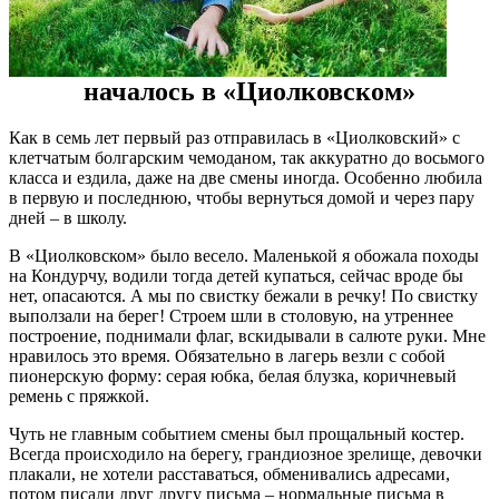
началось в «Циолковском»
Как в семь лет первый раз отправилась в «Циолковский» с
клетчатым болгарским чемоданом, так аккуратно до восьмого
класса и ездила, даже на две смены иногда. Особенно любила
в первую и последнюю, чтобы вернуться домой и через пару
дней – в школу.
В «Циолковском» было весело. Маленькой я обожала походы
на Кондурчу, водили тогда детей купаться, сейчас вроде бы
нет, опасаются. А мы по свистку бежали в речку! По свистку
выползали на берег! Строем шли в столовую, на утреннее
построение, поднимали флаг, вскидывали в салюте руки. Мне
нравилось это время. Обязательно в лагерь везли с собой
пионерскую форму: серая юбка, белая блузка, коричневый
ремень с пряжкой.
Чуть не главным событием смены был прощальный костер.
Всегда происходило на берегу, грандиозное зрелище, девочки
плакали, не хотели расставаться, обменивались адресами,
потом писали друг другу письма – нормальные письма в