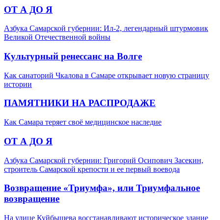
ОТ А ДО Я
Азбука Самарской губернии: Ил-2, легендарный штурмовик
Великой Отечественной войны
Культурный ренессанс на Волге
Как санаторий Чкалова в Самаре открывает новую страницу
истории
ПАМЯТНИКИ НА РАСПРОДАЖЕ
Как Самара теряет своё медицинское наследие
ОТ А ДО Я
Азбука Самарской губернии: Григорий Осипович Засекин,
строитель Самарской крепости и ее первый воевода
Возвращение «Триумфа», или Триумфальное
возвращение
На улице Куйбышева восстанавливают историческое здание