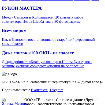
РУКОЙ МАСТЕРА
Между Самарой и Куйбышевом: 20 главных работ
архитектора Петра Щербачева в 30 фотографиях
Всем миром
Как в Павловке восстанавливают старейший деревянный
храм области
Даже список «100 ОКН» не спасает
Дождь добивает «Красную школу» в Новом Буяне, пока
бывшие ученики собирают копейки на ее спасение
© 2013–2026 г. г., самарский интернет-журнал «Другой город»
Подписывайтесь:
Вконтакте
,
Telegram
ООО «ТВпортал» | Сетевое издание «Другой
город». Зарегистрировано Роскомнадзором.