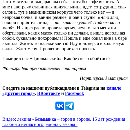
Потом все-таки выцарапала себя – хотя бы кофе выпить. А
мне навстречу старинная приятельница идет, сотрудница спа-
салона, тут в медицинском корпусе чего только нет — и
кедровая бочка, и ванны разные, и бани-сауны.
«Что это,
—
говорит приятельница,
— ты какая скучная? Пойдем-ка со
мной»
. И я прекрасно провела время, чем только меня ни
обертывали, каких масок только ни делали, вышла довольная
собой, буквально похорошела! Пошла и еще бокал вина в баре
выпила. Жизнь-то налаживается! Иду в номер, а в холле муж
сидит. Ждет меня. Прощения приехал просить.
Помирил нас «Циолковский». Как без него обойтись?
Фотографии предоставлены санаторием
Партнерский материал
Следите за нашими публикациями в Telegram на
канале
«Другой город»
,
ВКонтакте
и
Facebook
Видео: лекция «Безымянка – город в городе. 15 дат рождения
главного негласного района Самары»