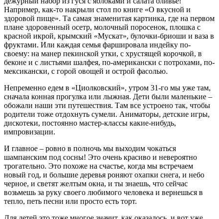
дежурный набор из гуся с яблоками и салата оливье!
Например, как-то накрыли стол по книге «О вкусной и
здоровой пище». Та самая знаменитая картинка, где на первом
плане здоровенный осетр, молочный поросенок, плошка с
красной икрой, крымский «Мускат», булочки-бриоши и ваза в
фруктами. Или каждая семья фаршировала индейку по-
своему: на манер пекинской утки, с хрустящей корочкой, в
беконе и с листьями шалфея, по-американски с потрохами, по-
мексикански, с горой овощей и острой фасолью.
Непременно едем в «Циолковский», утром 31-го мы уже там,
сначала конная прогулка или лыжная. Дети были маленькие –
обожали наши эти путешествия. Там все устроено так, чтобы
родители тоже отдохнуть сумели. Аниматоры, детские игры,
дискотеки, постоянно мастер-классы какие-нибудь,
импровизации.
И главное – ровно в полночь мы выходим чокаться
шампанским под сосны! Это очень красиво и невероятно
трогательно. Это похоже на счастье, когда мы встречаем
новый год, и большие деревья роняют охапки снега, и небо
черное, и светят желтым окна, и ты знаешь, что сейчас
возьмешь за руку своего любимого человека и вернешься в
тепло, петь песни или просто есть торт.
Для детей это тоже многое значит, как оказалось, и вот уже