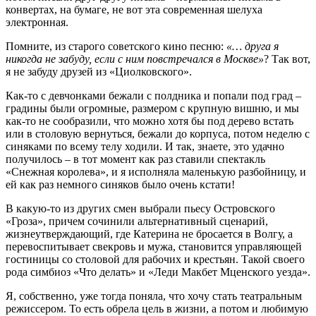
конвертах, на бумаге, не вот эта современная шелуха
электронная.
Помните, из старого советского кино песню:
«… друга я
никогда не забуду, если с ним повстречался в Москве»
? Так вот,
я не забуду друзей из «Циолковского».
Как-то с девчонками бежали с полдника и попали под град –
градины были огромные, размером с крупную вишню, и мы
как-то не сообразили, что можно хотя бы под дерево встать
или в столовую вернуться, бежали до корпуса, потом неделю с
синяками по всему телу ходили. И так, знаете, это удачно
получилось – в тот момент как раз ставили спектакль
«Снежная королева», и я исполняла маленькую разбойницу, и
ей как раз немного синяков было очень кстати!
В какую-то из других смен выбрали пьесу Островского
«Гроза», причем сочинили альтернативный сценарий,
жизнеутверждающий, где Катерина не бросается в Волгу, а
перевоспитывает свекровь и мужа, становится управляющей
гостиницы со столовой для рабочих и крестьян. Такой своего
рода симбиоз «Что делать» и «Леди Макбет Мценского уезда».
Я, собственно, уже тогда поняла, что хочу стать театральным
режиссером. То есть обрела цель в жизни, а потом и любимую