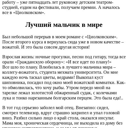
работу – уже пятнадцать лет руковожу детским театром-
студией, ездим на фестивали, получаем премии. А началось
все в «Циолковском».
Лучший мальчик в мире
Был небольшой перерыв в моем романе с «Циолковским».
После второго курса я вернулась сюда уже в новом качестве –
вожатой. И это была совсем другая история!
Взрослая жизнь: ночные прогулки, песни под гитару, тогда все
орали «Гражданскую оборону»: «И все идет по плану!»
Все шло по плану. Влюбилась в лучшего мальчика мира –
коллегу-вожатого, студента мехмата университета. Он мне
каждую ночь таскал цветы, ведрами! Выкопал куст
шиповника, посадил под окно моей вожатской комнатки. Как-
то обмолвилась, что хочу рыбы. Утром передо мной на
тарелке лежал золотистой обжаренный судак, с колечками
лука и тонко нарезанным болгарским перцем. Это была еда!..
В тот год серьезно заболел мой отец. Внезапно: сидел,
смотрел телевизор, вдруг страшно захрипел и упал головой
вниз. Разбил сильно лицо о край стола, оказался инсульт.
Мама моя, хроническая сердечница, не выходила из дому без