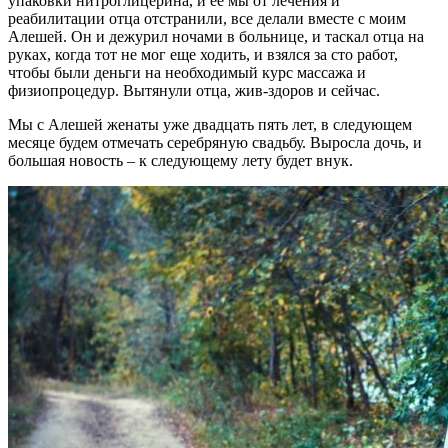
упаковки нитроглицерина, и ее мы от лечения и
реабилитации отца отстранили, все делали вместе с моим
Алешей. Он и дежурил ночами в больнице, и таскал отца на
руках, когда тот не мог еще ходить, и взялся за сто работ,
чтобы были деньги на необходимый курс массажа и
физиопроцедур. Вытянули отца, жив-здоров и сейчас.
Мы с Алешей женаты уже двадцать пять лет, в следующем
месяце будем отмечать серебряную свадьбу. Выросла дочь, и
большая новость – к следующему лету будет внук.