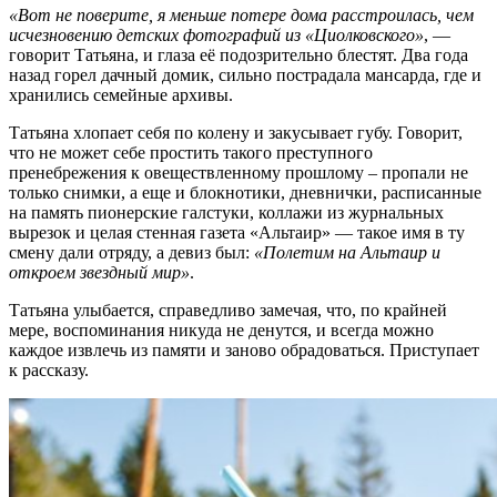
«Вот не поверите, я меньше потере дома расстроилась, чем
исчезновению детских фотографий из «Циолковского»
, —
говорит Татьяна, и глаза её подозрительно блестят. Два года
назад горел дачный домик, сильно пострадала мансарда, где и
хранились семейные архивы.
Татьяна хлопает себя по колену и закусывает губу. Говорит,
что не может себе простить такого преступного
пренебрежения к овеществленному прошлому – пропали не
только снимки, а еще и блокнотики, дневнички, расписанные
на память пионерские галстуки, коллажи из журнальных
вырезок и целая стенная газета «Альтаир» — такое имя в ту
смену дали отряду, а девиз был:
«Полетим на Альтаир и
откроем звездный мир»
.
Татьяна улыбается, справедливо замечая, что, по крайней
мере, воспоминания никуда не денутся, и всегда можно
каждое извлечь из памяти и заново обрадоваться. Приступает
к рассказу.