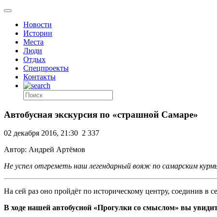
Новости
Истории
Места
Люди
Отдых
Спецпроекты
Контакты
Автобусная экскурсия по «страшной Самаре»
02 декабря 2016, 21:30
2 337
Автор: Андрей Артёмов
Не успел отгреметь наш легендарный вояж по самарским кур
На сей раз оно пройдёт по историческому центру, соединив в 
В ходе нашей автобусной «Прогулки со смыслом» вы увидите