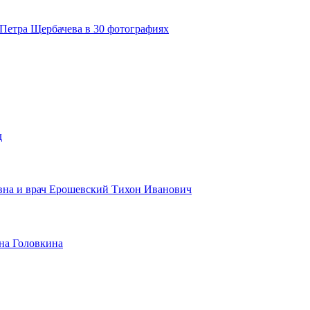
Петра Щербачева в 30 фотографиях
д
вна и врач Ерошевский Тихон Иванович
на Головкина