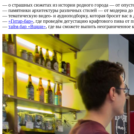
— о страшных сюжетах из истории родного города — от опуст
— памятники архитектуры различных стилей — от модерна до 
— тематическую видео- и аудиоподборку, которая бросит вас в 
—
«Гитар-бар»
, где проведём дегустацию крафтового пива от
—
тайм-бар «Вщщи»
, где вы сможете выпить неограниченное к