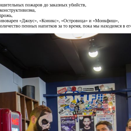
ошительных пожаров до заказных убийств,
конструктивизма,
дрожь,
 пивоварен «Джоус», «Коникс», «Островица» и «Монкфиш»,
оличество пенных напитков за то время, пока мы находимся в ег