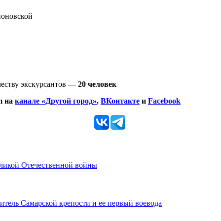
ионовской
честву экскурсантов
— 20 человек
m на
канале «Другой город»
,
ВКонтакте
и
Facebook
еликой Отечественной войны
итель Самарской крепости и ее первый воевода