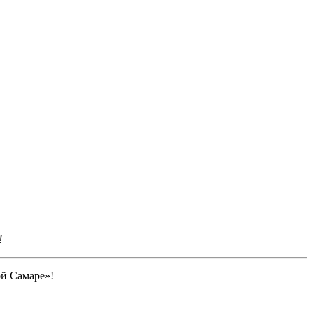
!
ой Самаре»!