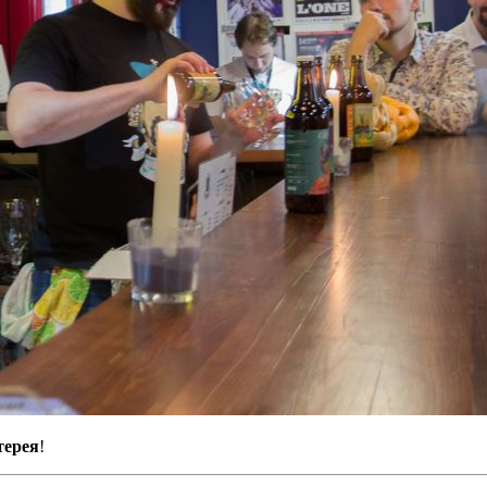
терея
!