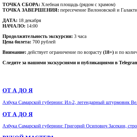
ТОЧКА СБОРА:
Хлебная площадь (рядом с храмом)
ТОЧКА ЗАВЕРШЕНИЯ:
пересечение Вилоновской и Галакт
ДАТА:
18 декабря
НАЧАЛО:
14:00
Продолжительность экскурсии:
3 часа
Цена билета:
700 рублей
Внимание:
действует ограничение по возрасту
(18+)
и по коли
Следите за нашими экскурсиями и публикациями в Telegra
ОТ А ДО Я
Азбука Самарской губернии: Ил-2, легендарный штурмовик В
ОТ А ДО Я
Азбука Самарской губернии: Григорий Осипович Засекин, стро