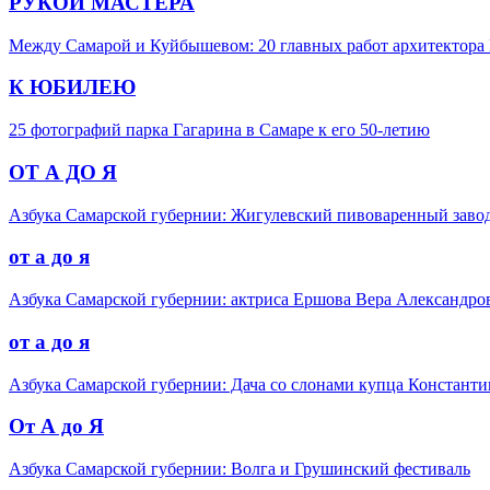
РУКОЙ МАСТЕРА
Между Самарой и Куйбышевом: 20 главных работ архитектора 
К ЮБИЛЕЮ
25 фотографий парка Гагарина в Самаре к его 50-летию
ОТ А ДО Я
Азбука Самарской губернии: Жигулевский пивоваренный заво
от а до я
Азбука Самарской губернии: актриса Ершова Вера Александро
от а до я
Азбука Самарской губернии: Дача со слонами купца Константи
От А до Я
Азбука Самарской губернии: Волга и Грушинский фестиваль