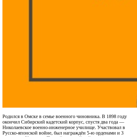
Родился в Омске в семье военного чиновника. В 1898 году
окончил Сибирский кадетский корпус, спустя два года —
Николаевское военно-инженерное училище. Участвовал в
Русско-японской войне, был награждён 5-ю орденами и 3