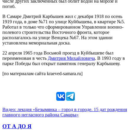
числе других заключённых был облит водой на морозе и
погиб.
В Самаре Дмитрий Карбышев жил с декабря 1918 по осень
1919 года, в доме №71 по улице Куйбышева, в квартире №5.
Работал в только что сформированном Управлении военно-
полевого строительства Восточного фронта, которое
располагалось на улице Венцека №67. На этом здании
установлена мемориальная доска.
22 апреля 1965 года Восьмой проезд в Куйбышеве был
переименован в честь
Дмитрия Михайловича
. В 1993 году в
парке Победы был открыт памятник генералу Карбышеву.
[по материалам сайта kraeved-samara.ru]
Видео: лекция «Безымянка – город в городе. 15 дат рождения
главного негласного района Самары»
ОТ А ДО Я