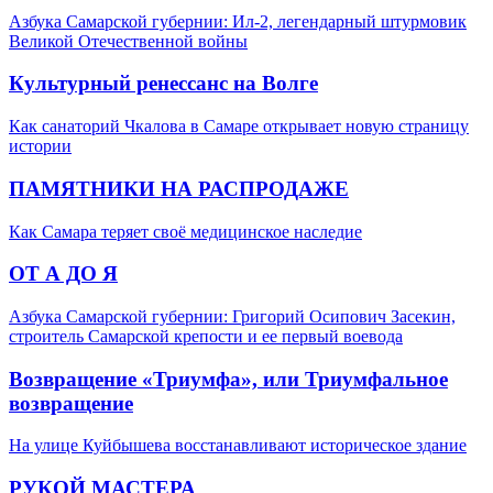
Азбука Самарской губернии: Ил-2, легендарный штурмовик
Великой Отечественной войны
Культурный ренессанс на Волге
Как санаторий Чкалова в Самаре открывает новую страницу
истории
ПАМЯТНИКИ НА РАСПРОДАЖЕ
Как Самара теряет своё медицинское наследие
ОТ А ДО Я
Азбука Самарской губернии: Григорий Осипович Засекин,
строитель Самарской крепости и ее первый воевода
Возвращение «Триумфа», или Триумфальное
возвращение
На улице Куйбышева восстанавливают историческое здание
РУКОЙ МАСТЕРА