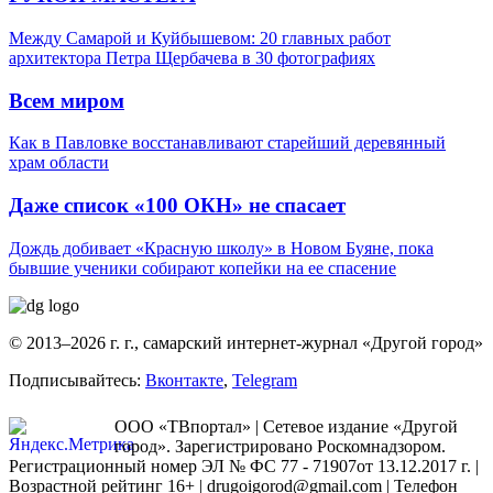
Между Самарой и Куйбышевом: 20 главных работ
архитектора Петра Щербачева в 30 фотографиях
Всем миром
Как в Павловке восстанавливают старейший деревянный
храм области
Даже список «100 ОКН» не спасает
Дождь добивает «Красную школу» в Новом Буяне, пока
бывшие ученики собирают копейки на ее спасение
© 2013–2026 г. г., самарский интернет-журнал «Другой город»
Подписывайтесь:
Вконтакте
,
Telegram
ООО «ТВпортал» | Сетевое издание «Другой
город». Зарегистрировано Роскомнадзором.
Регистрационный номер ЭЛ № ФС 77 - 71907от 13.12.2017 г. |
Возрастной рейтинг 16+ | drugoigorod@gmail.com
| Телефон