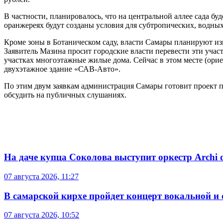
В частности, планировалось, что на центральной аллее сада б
оранжереях будут созданы условия для субтропических, водных
Кроме зоны в Ботаническом саду, власти Самары планируют изме
Заявитель Мазина просит городские власти перевести эти учас
участках многоэтажные жилые дома. Сейчас в этом месте (орие
двухэтажное здание «САВ-Авто».
По этим двум заявкам администрация Самары готовит проект 
обсудить на публичных слушаниях.
На даче купца Соколова выступит оркестр Archi d
07 августа 2026, 11:27
В самарской кирхе пройдет концерт вокальной и
07 августа 2026, 10:52