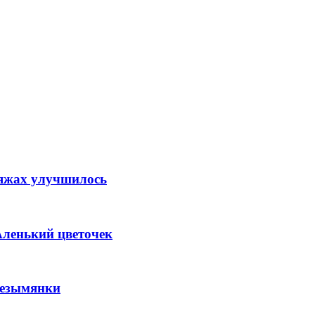
ляжах улучшилось
Аленький цветочек
Безымянки