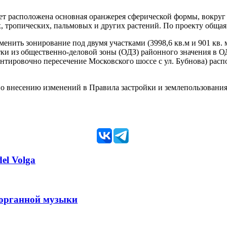
удет расположена основная оранжерея сферической формы, вокру
, тропических, пальмовых и других растений. По проекту общая 
нить зонирование под двумя участками (3998,6 кв.м и 901 кв. м
тки из общественно-деловой зоны (ОДЗ) районного значения в О
нтировочно пересечение Московского шоссе с ул. Бубнова) распо
по внесению изменений в Правила застройки и землепользовани
el Volga
 органной музыки