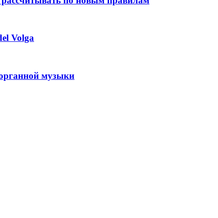
 рассчитывать по новым правилам
el Volga
 органной музыки