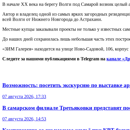
В начале ХХ века на берегу Волги под Самарой возник целый 
Автор и владелец одной из самых ярких загородных резиденци
всей Волги от Нижнего Новгорода до Астрахани.
Местные купцы заказывали проекты не только у известных сама
До наших дней сохранилась лишь небольшая часть этих построе
«ЗИМ Галерея» находится на улице Ново-Садовой, 106, корпус 
Следите за нашими публикациями в Telegram на
канале «Др
Возможность: посетить экскурсию по выставке а
07 августа 2026, 17:33
В самарском филиале Третьяковки представят п
07 августа 2026, 14:53