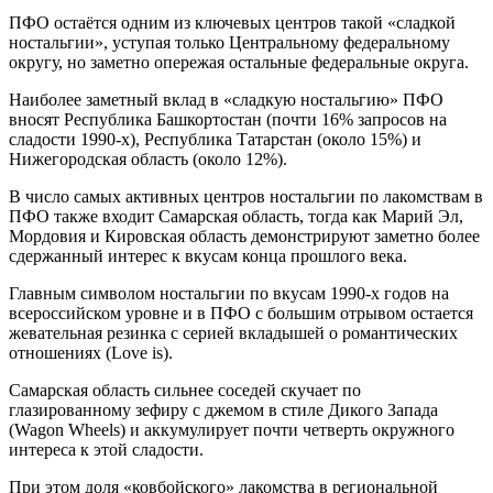
ПФО остаётся одним из ключевых центров такой «сладкой
ностальгии», уступая только Центральному федеральному
округу, но заметно опережая остальные федеральные округа.
Наиболее заметный вклад в «сладкую ностальгию» ПФО
вносят Республика Башкортостан (почти 16% запросов на
сладости 1990-х), Республика Татарстан (около 15%) и
Нижегородская область (около 12%).
В число самых активных центров ностальгии по лакомствам в
ПФО также входит Самарская область, тогда как Марий Эл,
Мордовия и Кировская область демонстрируют заметно более
сдержанный интерес к вкусам конца прошлого века.
Главным символом ностальгии по вкусам 1990‑х годов на
всероссийском уровне и в ПФО с большим отрывом остается
жевательная резинка с серией вкладышей о романтических
отношениях (Love is).
Самарская область сильнее соседей скучает по
глазированному зефиру с джемом в стиле Дикого Запада
(Wagon Wheels) и аккумулирует почти четверть окружного
интереса к этой сладости.
При этом доля «ковбойского» лакомства в региональной