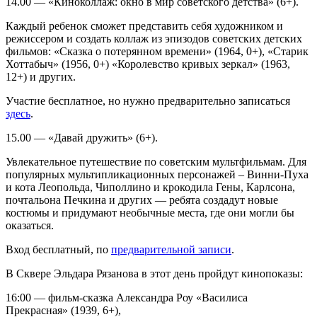
14.00 — «Киноколлаж: окно в мир советского детства» (6+).
Каждый ребенок сможет представить себя художником и
режиссером и создать коллаж из эпизодов советских детских
фильмов: «Сказка о потерянном времени» (1964, 0+), «Старик
Хоттабыч» (1956, 0+) «Королевство кривых зеркал» (1963,
12+) и других.
Участие бесплатное, но нужно предварительно записаться
здесь
.
15.00 — «Давай дружить» (6+).
Увлекательное путешествие по советским мультфильмам. Для
популярных мультипликационных персонажей – Винни-Пуха
и кота Леопольда, Чиполлино и крокодила Гены, Карлсона,
почтальона Печкина и других — ребята создадут новые
костюмы и придумают необычные места, где они могли бы
оказаться.
Вход бесплатный, по
предварительной записи
.
В Сквере Эльдара Рязанова в этот день пройдут кинопоказы:
16:00 — фильм-сказка Александра Роу «Василиса
Прекрасная» (1939, 6+),