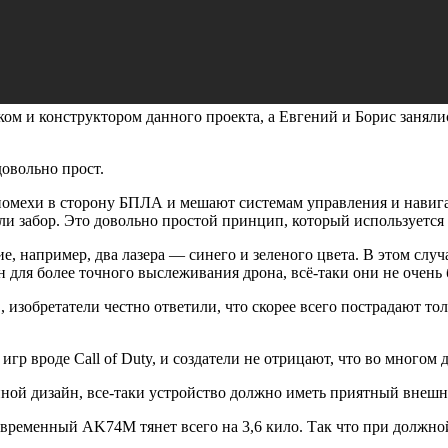
ом и конструктором данного проекта, а Евгений и Борис занялис
овольно прост.
помехи в сторону БПЛА и мешают системам управления и навиг
или забор. Это довольно простой принцип, который используетс
 например, два лазера — синего и зеленого цвета. В этом случ
 для более точного выслеживания дрона, всё-таки они не очень 
 изобретатели честно ответили, что скорее всего пострадают то
гр вроде Call of Duty, и создатели не отрицают, что во многом
 иной дизайн, все-таки устройство должно иметь приятный внеш
овременный AK74М тянет всего на 3,6 кило. Так что при должн