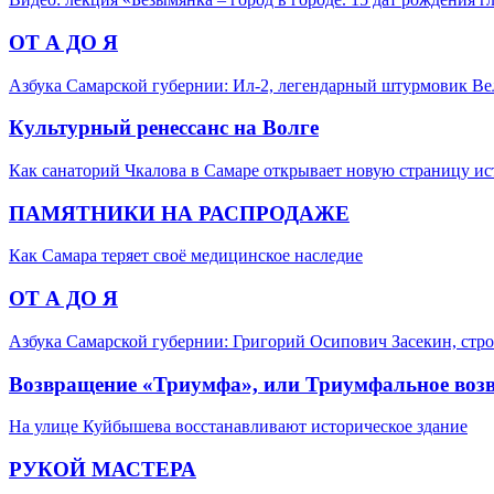
ОТ А ДО Я
Азбука Самарской губернии: Ил-2, легендарный штурмовик В
Культурный ренессанс на Волге
Как санаторий Чкалова в Самаре открывает новую страницу и
ПАМЯТНИКИ НА РАСПРОДАЖЕ
Как Самара теряет своё медицинское наследие
ОТ А ДО Я
Азбука Самарской губернии: Григорий Осипович Засекин, стро
Возвращение «Триумфа», или Триумфальное воз
На улице Куйбышева восстанавливают историческое здание
РУКОЙ МАСТЕРА