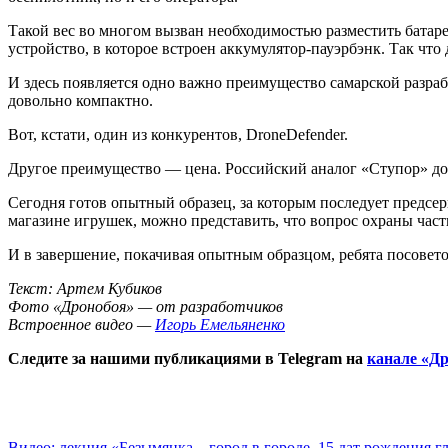
Такой вес во многом вызван необходимостью разместить батар
устройство, в которое встроен аккумулятор-пауэрбэнк. Так чт
И здесь появляется одно важно преимущество самарской разраб
довольно компактно.
Вот, кстати, один из конкурентов, DroneDefender.
Другое преимущество — цена. Российский аналог «Ступор» дор
Сегодня готов опытный образец, за которым последует предсер
магазине игрушек, можно представить, что вопрос охраны част
И в завершение, покачивая опытным образцом, ребята посоветов
Текст: Артем Кубиков
Фото «Дронобоя» — от разработчиков
Встроенное видео —
Игорь Емельяненко
Следите за нашими публикациями в Telegram на
канале «Др
Видео: лекция «Безымянка – город в городе. 15 дат рождения 