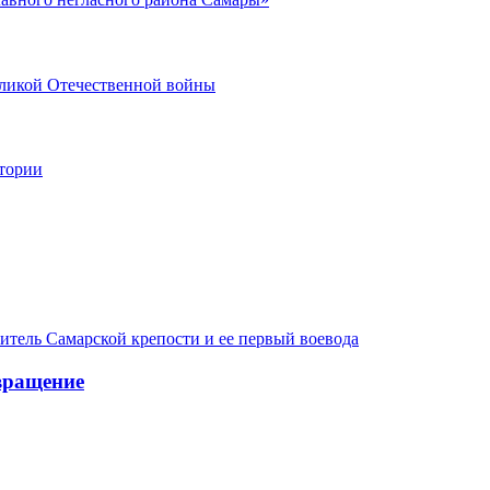
еликой Отечественной войны
стории
итель Самарской крепости и ее первый воевода
вращение