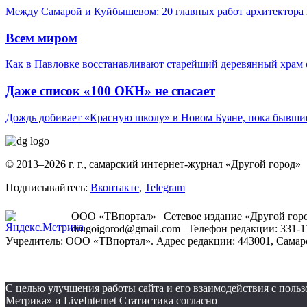
Между Самарой и Куйбышевом: 20 главных работ архитектора 
Всем миром
Как в Павловке восстанавливают старейший деревянный храм 
Даже список «100 ОКН» не спасает
Дождь добивает «Красную школу» в Новом Буяне, пока бывшие
© 2013–2026 г. г., самарский интернет-журнал «Другой город»
Подписывайтесь:
Вконтакте
,
Telegram
ООО «ТВпортал» | Сетевое издание «Другой город
drugoigorod@gmail.com
| Телефон редакции: 331-1
Учредитель: ООО «ТВпортал». Адрес редакции: 443001, Самарская
С целью улучшения работы сайта и его взаимодействия с пол
Метрика» и LiveInternet Статистика согласно