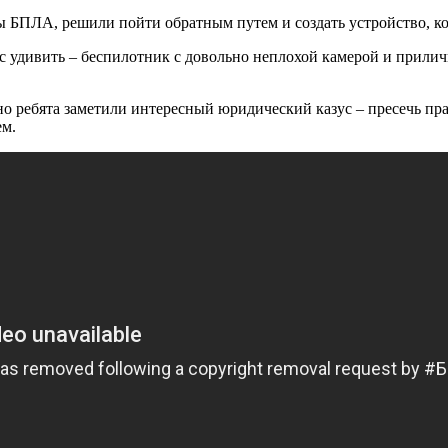
ы БПЛА, решили пойти обратным путем и создать устройство, ко
ас удивить – беспилотник с довольно неплохой камерой и прилич
но ребята заметили интересный юридический казус – пресечь пр
ем.