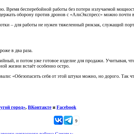
ею. Время бесперебойной работы без потери излучаемой мощност
о держать оборону против дронов с «АлиЭкспресс» можно почти в
отки – для работы не нужен тяжеленный рюкзак, служащий порта
оже в два раза.
ийный, и потом уже готовое изделие для продажи. Учитывая, что
ной жизни встаёт особенно остро.
али: «Обезопасить себя от этой штуки можно, но дорого. Так что
угой город»
,
ВКонтакте
и
Facebook
9
главного негласного района Самары»