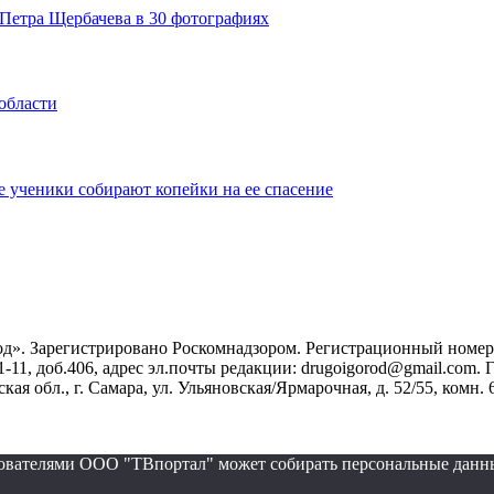
Петра Щербачева в 30 фотографиях
области
 ученики собирают копейки на ее спасение
». Зарегистрировано Роскомнадзором. Регистрационный номер ЭЛ
1-11, доб.406, адрес эл.почты редакции: drugoigorod@gmail.com
 обл., г. Самара, ул. Ульяновская/Ярмарочная, д. 52/55, комн. 
ьзователями ООО "ТВпортал" может собирать персональные данн