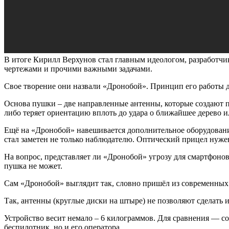
В итоге Кирилл Верхунов стал главным идеологом, разработчик
чертежами и прочими важными задачами.
Свое творение они назвали «Дронобой». Принцип его работы д
Основа пушки – две направленные антенны, которые создают 
либо теряет ориентацию вплоть до удара о ближайшее дерево 
Ещё на «Дронобой» навешивается дополнительное оборудование,
стал заметен не только наблюдателю. Оптический прицел нужен
На вопрос, представляет ли «Дронобой» угрозу для смартфонов,
пушка не может.
Сам «Дронобой» выглядит так, словно пришёл из современных и
Так, антенны (круглые диски на штыре) не позволяют сделать
Устройство весит немало – 6 килограммов. Для сравнения — с
беспилотник, но и его оператора.