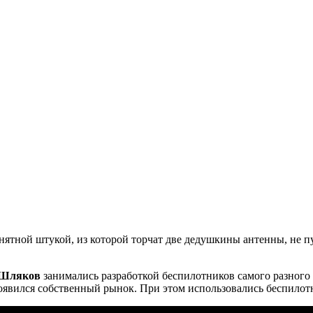
тной штукой, из которой торчат две дедушкины антенны, не пуг
 Шляков
занимались разработкой беспилотников самого разного в
оявился собственный рынок. При этом использовались беспилот