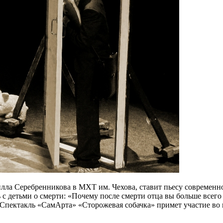
лла Серебренникова в МХТ им. Чехова, ставит пьесу современн
 с детьми о смерти: «Почему после смерти отца вы больше всего 
. Спектакль «СамАрта» «Сторожевая собачка» примет участие во