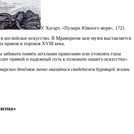
У. Хогарт, «Пузыри Южного моря», 1721
я английское искусство. В Мраморном зале музея выставляется
х нравов и пороков XVIII века.
 забивать память затхлыми правилами или утомлять глаза
олее прямой и надежный путь к познанию нашего искусства».
арских денёчков лично оказаться свидетелем бурлящей жизни
низма»