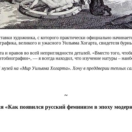
авки художника, с которого практически официально начинаетс
рафика, великого и ужасного Уильяма Хогарта, свидетеля бурны
и нравов во всей неприглядности деталей. «Вместо того, чтобы
обиографии», — я всегда находил, что изучение натуры – наиб
узей на «Мир Уильяма Хогарта». Хочу в преддверии теплых сам
~
я «Как появился русский феминизм в эпоху модер