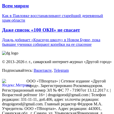
Всем миром
Как в Павловке восстанавливают старейший деревянный
храм области
Даже список «100 ОКН» не спасает
Дождь добивает «Красную школу» в Новом Буяне, пока
бывшие ученики собирают копейки на ее спасение
© 2013–2026 г. г., самарский интернет-журнал «Другой город»
Подписывайтесь:
Вконтакте
,
Telegram
ООО «ТВпортал» | Сетевое издание «Другой
город». Зарегистрировано Роскомнадзором.
Регистрационный номер ЭЛ № ФС 77 - 71907от 13.12.2017 г. |
Возрастной рейтинг 16+ | drugoigorod@gmail.com
| Телефон
редакции: 331-11-11, доб.406, адрес эл.почты редакции:
drugoigorod@gmail.com. Главный редактор Фёдоров М.А.
Учредитель: ООО «ТВпортал». Адрес редакции: 443001,
Самарская обл., г. Самара, ул. Ульяновская/Ярмарочная, д.