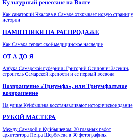
Культурный ренессанс на Волге
Как санаторий Чкалова в Самаре открывает новую страницу
истории
ПАМЯТНИКИ НА РАСПРОДАЖЕ
Как Самара теряет своё медицинское наследие
ОТ А ДО Я
Азбука Самарской губернии: Григорий Осипович Засекин,
строитель Самарской крепости и ее первый воевода
Возвращение «Триумфа», или Триумфальное
возвращение
На улице Куйбышева восстанавливают историческое здание
РУКОЙ МАСТЕРА
Между Самарой и Куйбышевом: 20 главных работ
архитектора Петра Щербачева в 30 фотографиях