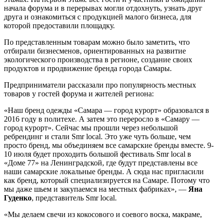
начала форума и в перерывах могли отдохнуть, узнать друг
друга и ознакомиться с продукцией малого бизнеса, для
которой предоставили площадку.
По представленным товарам можно было заметить, что
отбирали бизнесменов, ориентированных на развитие
экологического производства в регионе, создание своих
продуктов и продвижение бренда города Самары.
Предприниматели рассказали про популярность местных
товаров у гостей форума и жителей региона:
«Наш бренд одежды «Самара — город курорт» образовался в
2016 году в политехе. А затем это переросло в «Самару —
город курорт». Сейчас мы прошли через небольшой
ребрендинг и стали Smr local. Это уже чуть больше, чем
просто бренд, мы объединяем все самарские бренды вместе. 9-
10 июля будет проходить большой фестиваль Smr local в
«Доме 77» на Ленинградской, где будут представлены все
наши самарские локальные бренды. А сюда нас пригласили
как бренд, который специализируется на Самаре. Потому что
мы даже шьем и закупаемся на местных фабриках», —
Яна
Гуденко
, представитель Smr local.
«Мы делаем свечи из кокосового и соевого воска, макраме,