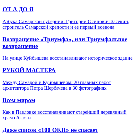
ОТ А ДО Я
Азбука Самарской губернии: Григорий Осипович Засекин,
строитель Самарской крепости и ее первый воевода
Возвращение «Триумфа», или Триумфальное
возвращение
На улице Куйбышева восстанавливают историческое здание
РУКОЙ МАСТЕРА
Между Самарой и Куйбышевом: 20 главных работ
архитектора Петра Щербачева в 30 фотографиях
Всем миром
Как в Павловке восстанавливают старейший деревянный
храм области
Даже список «100 ОКН» не спасает