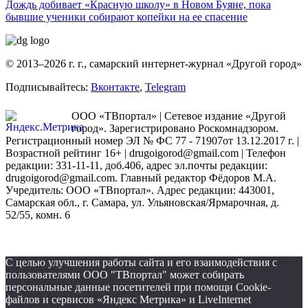
Дождь добивает «Красную школу» в Новом Буяне, пока
бывшие ученики собирают копейки на ее спасение
© 2013–2026 г. г., самарский интернет-журнал «Другой город»
Подписывайтесь:
Вконтакте
,
Telegram
ООО «ТВпортал» | Сетевое издание «Другой
город». Зарегистрировано Роскомнадзором.
Регистрационный номер ЭЛ № ФС 77 - 71907от 13.12.2017 г. |
Возрастной рейтинг 16+ | drugoigorod@gmail.com
| Телефон
редакции: 331-11-11, доб.406, адрес эл.почты редакции:
drugoigorod@gmail.com. Главный редактор Фёдоров М.А.
Учредитель: ООО «ТВпортал». Адрес редакции: 443001,
Самарская обл., г. Самара, ул. Ульяновская/Ярмарочная, д.
52/55, комн. 6
С целью улучшения работы сайта и его взаимодействия с
пользователями ООО "ТВпортал" может собирать
персональные данные посетителей при помощи Cookie-
файлов и сервисов «Яндекс Метрика» и LiveInternet