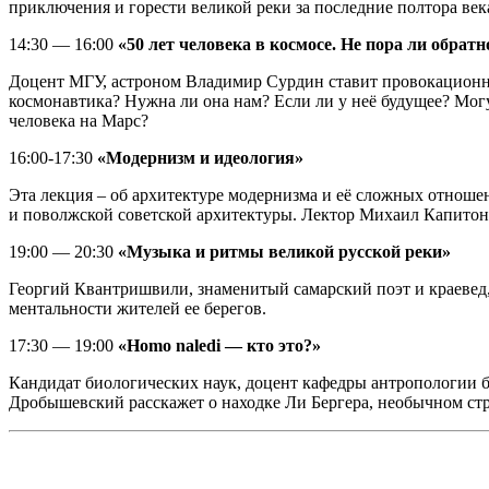
приключения и горести великой реки за последние полтора в
14:30 — 16:00
«50 лет человека в космосе. Не пора ли обратн
Доцент МГУ, астроном Владимир Сурдин ставит провокационны
космонавтика? Нужна ли она нам? Если ли у неё будущее? Мог
человека на Марс?
16:00-17:30
«Модернизм и идеология»
Эта лекция – об архитектуре модернизма и её сложных отношен
и поволжской советской архитектуры. Лектор Михаил Капитон
19:00 — 20:30
«Музыка и ритмы великой русской реки»
Георгий Квантришвили, знаменитый самарский поэт и краевед, 
ментальности жителей ее берегов.
17:30 — 19:00
«Homo naledi — кто это?»
Кандидат биологических наук, доцент кафедры антропологии 
Дробышевский расскажет о находке Ли Бергера, необычном ст