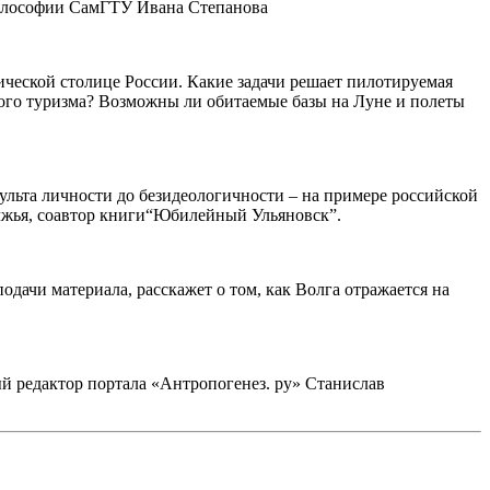
 философии СамГТУ Ивана Степанова
ческой столице России. Какие задачи решает пилотируемая
вого туризма? Возможны ли обитаемые базы на Луне и полеты
культа личности до безидеологичности – на примере российской
лжья, соавтор книги“Юбилейный Ульяновск”.
дачи материала, расскажет о том, как Волга отражается на
й редактор портала «Антропогенез. ру» Станислав