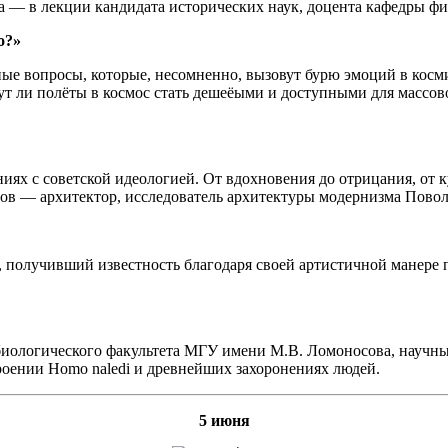
ека — в лекции кандидата исторических наук, доцента кафедры
о?»
е вопросы, которые, несомненно, вызовут бурю эмоций в косми
ут ли полёты в космос стать дешеёыми и доступными для массо
иях с советской идеологией. От вдохновения до отрицания, от 
ов — архитектор, исследователь архитектуры модернизма Пово
получивший известность благодаря своей артистичной манере по
биологического факультета МГУ имени М.В. Ломоносова, научны
роении Homo naledi и древнейших захоронениях людей.
5 июня