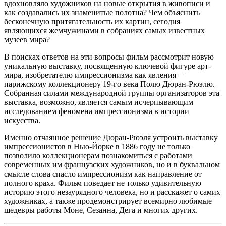
вдохновляло художников на новые открытия в живописи и
как создавались их знаменитые полотна? Чем объяснить
бесконечную притягательность их картин, сегодня
являющихся жемчужинами в собраниях самых известных
музеев мира?
В поисках ответов на эти вопросы фильм рассмотрит новую
уникальную выставку, посвященную ключевой фигуре арт-
мира, изобретателю импрессионизма как явления –
парижскому коллекционеру 19-го века Полю Дюран-Рюэлю.
Собранная силами международной группы организаторов эта
выставка, возможно, является самым исчерпывающим
исследованием феномена импрессионизма в истории
искусства.
Именно отчаянное решение Дюран-Рюэля устроить выставку
импрессионистов в Нью-Йорке в 1886 году не только
позволило коллекционерам познакомиться с работами
современных им французских художников, но и в буквальном
смысле слова спасло импрессионизм как направление от
полного краха. Фильм поведает не только удивительную
историю этого незаурядного человека, но и расскажет о самих
художниках, а также продемонстрирует всемирно любимые
шедевры работы Моне, Сезанна, Дега и многих других.