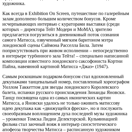
художника.
Как всегда в Exhibition On Screen, путешествие по галерейным
залам дополнено большим количеством бонусов. Кроме
исчерпывающих интервью с кураторами выставки (среди
которых – директора Тейт Модерн и MoMA), зрителю
предлагается погрузиться в дневниковый поток сознания
самого Матисса, озвученный мягким баритоном мэтра
лондонской сцены Саймона Расселла Била. Затем
поприсутствовать при живом исполнении – непосредственно
в интерьере турбинного зала Тейта! – специально написанной
композиции известного лондонского саксофониста Кортни
Пайна, навеянной картиной Матисса «Джаз» (1947).
Самым роскошным подарком-бонусом стал вдохновленный
декупажами танцевальный номер, поставленный хореографом
Уиллом Таккеттом для звезды лондонского Королевского
балета, испанки русского происхождения Зинаиды Яновски.
Танцу посвящена одна из самых иконических картин
Матисса, а Яновски удалось не только оживить матиссову
идею декупажа как «движущейся фрески», но и послужить
своеобразным воплощением духа последней музы художника
– уроженки Томска Лидии Делекторской. Кульминацией
фильма стал заочный вояж в интерьер синэстетического
апофеоза творчества Матисса – расписанную художником