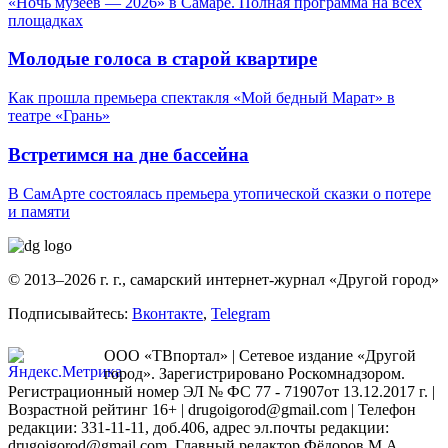
«Ночь музеев — 2026» в Самаре. Полная программа на всех
площадках
Молодые голоса в старой квартире
Как прошла премьера спектакля «Мой бедный Марат» в
театре «Грань»
Встретимся на дне бассейна
В СамАрте состоялась премьера утопической сказки о потере
и памяти
© 2013–2026 г. г., самарский интернет-журнал «Другой город»
Подписывайтесь:
Вконтакте
,
Telegram
ООО «ТВпортал» | Сетевое издание «Другой
город». Зарегистрировано Роскомнадзором.
Регистрационный номер ЭЛ № ФС 77 - 71907от 13.12.2017 г. |
Возрастной рейтинг 16+ | drugoigorod@gmail.com
| Телефон
редакции: 331-11-11, доб.406, адрес эл.почты редакции:
drugoigorod@gmail.com. Главный редактор Фёдоров М.А.