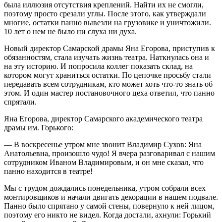
была иллюзия отсутствия креплений. Найти их не смогли,
поэтому просто срезали углы. После этого, как утверждали
многие, остатки панно вывезли на грузовике и уничтожили.
10 лет о нем не было ни слуха ни духа.
Новый директор Самарской драмы Яна Егорова, приступив к
обязанностям, стала изучать жизнь театра. Наткнулась она и
на эту историю. И попросила коллег показать склад, на
котором могут храниться остатки. По цепочке просьбу стали
передавать всем сотрудникам, кто может хоть что-то знать об
этом. И один мастер постановочного цеха ответил, что панно
спрятали.
Яна Егорова, директор Самарского академического театра
драмы им. Горького:
— В воскресенье утром мне звонит Владимир Сухов: Яна
Анатольевна, произошло чудо! Я вчера разговаривал с нашим
сотрудником Иваном Владимировым, и он мне сказал, что
панно находится в театре!
Мы с трудом дождались понедельника, утром собрали всех
монтировщиков и начали двигать декорации в нашем подвале.
Панно было спрятано у самой стены, повернуло к ней лицом,
поэтому его никто не видел. Когда достали, ахнули: Горький