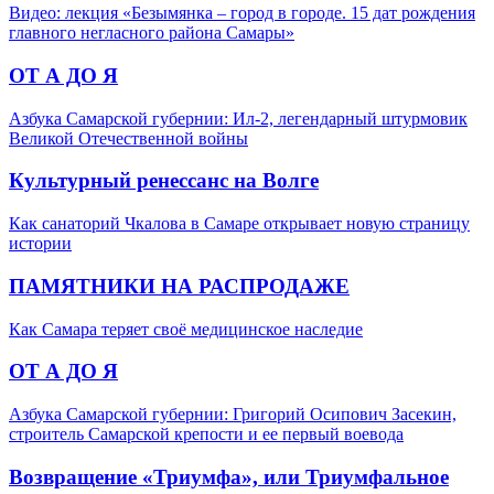
Видео: лекция «Безымянка – город в городе. 15 дат рождения
главного негласного района Самары»
ОТ А ДО Я
Азбука Самарской губернии: Ил-2, легендарный штурмовик
Великой Отечественной войны
Культурный ренессанс на Волге
Как санаторий Чкалова в Самаре открывает новую страницу
истории
ПАМЯТНИКИ НА РАСПРОДАЖЕ
Как Самара теряет своё медицинское наследие
ОТ А ДО Я
Азбука Самарской губернии: Григорий Осипович Засекин,
строитель Самарской крепости и ее первый воевода
Возвращение «Триумфа», или Триумфальное