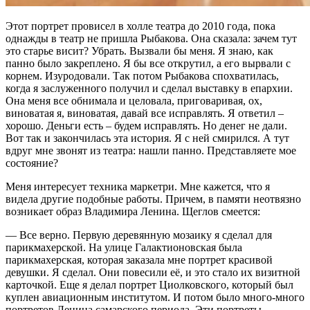
Этот портрет провисел в холле театра до 2010 года, пока
однажды в театр не пришла Рыбакова. Она сказала: зачем тут
это старье висит? Убрать. Вызвали бы меня. Я знаю, как
панно было закреплено. Я бы все открутил, а его вырвали с
корнем. Изуродовали. Так потом Рыбакова спохватилась,
когда я заслуженного получил и сделал выставку в епархии.
Она меня все обнимала и целовала, приговаривая, ох,
виноватая я, виноватая, давай все исправлять. Я ответил –
хорошо. Деньги есть – будем исправлять. Но денег не дали.
Вот так и закончилась эта история. Я с ней смирился. А тут
вдруг мне звонят из театра: нашли панно. Представляете мое
состояние?
Меня интересует техника маркетри. Мне кажется, что я
видела другие подобные работы. Причем, в памяти неотвязно
возникает образ Владимира Ленина. Щеглов смеется:
— Все верно. Первую деревянную мозаику я сделал для
парикмахерской. На улице Галактионовская была
парикмахерская, которая заказала мне портрет красивой
девушки. Я сделал. Они повесили её, и это стало их визитной
карточкой. Еще я делал портрет Циолковского, который был
куплен авиационным институтом. И потом было много-много
портретов Ленина самарского периода. Эти портреты