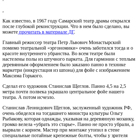
,
Как известно, в 1967 году Самарский театр драмы открылся
после глубокой реконструкции. Что в нем было сделано, вы
можете
прочитать в материале ДГ
.
Главный режиссер театра Петр Львович Монастырский
помимо театральной «эргономики» очень заботился тогда и о
красоте внутреннего убранства. Во всем театре были
настелены полы из штучного паркета. Для гармонии с теплым
деревянным оформлением было заказано панно в технике
маркетри (инкрустация из шпона) для фойе с изображением
Максима Горького.
Сделал его художник Станислав Щеглов. Панно 4,5 на 2,5
метра почти полвека украшало центральное фойе нашего
театра. А потом исчезло.
Станислав Леонидович Щеглов, заслуженный художник РФ,
очень обиделся на тогдашнего министра культуры Ольгу
Рыбакову, которая однажды, указывая на деревянную мозаику,
громко велела «убрать это старье». Панно не просто убрали, а
вырвали с корнем. Мастер при монтаже утопил в стене
специальные потайные крепежные болты, чтобы у зрителя