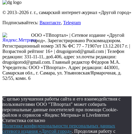
© 2013–2026 г. г., самарский интернет-журнал «Другой город»
Подписывайтесь:
Вконтакте
,
Telegram
ООО «ТВпортал» | Сетевое издание «Другой
город». Зарегистрировано Роскомнадзором.
Регистрационный номер ЭЛ № ФС 77 - 71907от 13.12.2017 г. |
Возрастной рейтинг 16+ | drugoigorod@gmail.com
| Телефон
редакции: 331-11-11, доб.406, адрес эл.почты редакции:
drugoigorod@gmail.com. Главный редактор Фёдоров М.А.
Учредитель: ООО «ТВпортал». Адрес редакции: 443001,
Самарская обл., г. Самара, ул. Ульяновская/Ярмарочная, д.
52/55, комн. 6
С целью улучшения работы сайта и его взаимодействия с
пользователями ООО "ТВпортал" может собирать
персональные данные посетителей при помощи Cookie-
файлов и сервисов «Яндекс Метрика» и LiveInternet
Статистика согласно
Политике конфиденциальности персональных данных
сетевого издания «Другой город»
. Продолжая работу с