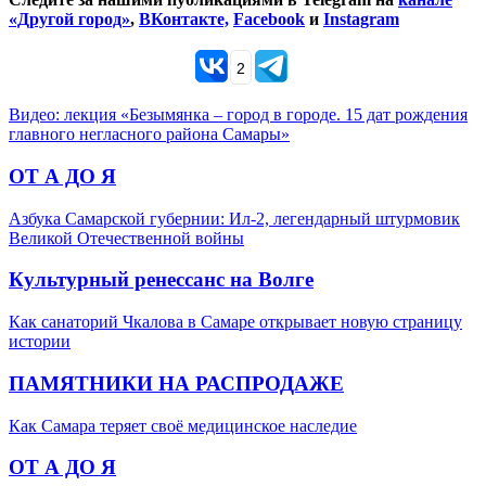
«Другой город»
,
ВКонтакте,
Facebook
и
Instagram
2
Видео: лекция «Безымянка – город в городе. 15 дат рождения
главного негласного района Самары»
ОТ А ДО Я
Азбука Самарской губернии: Ил-2, легендарный штурмовик
Великой Отечественной войны
Культурный ренессанс на Волге
Как санаторий Чкалова в Самаре открывает новую страницу
истории
ПАМЯТНИКИ НА РАСПРОДАЖЕ
Как Самара теряет своё медицинское наследие
ОТ А ДО Я