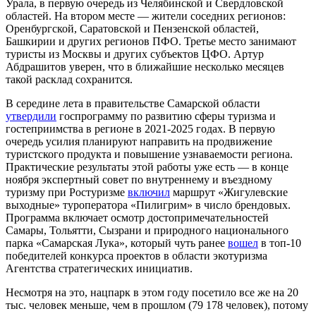
Урала, в первую очередь из Челябинской и Свердловской
областей. На втором месте — жители соседних регионов:
Оренбургской, Саратовской и Пензенской областей,
Башкирии и других регионов ПФО. Третье место занимают
туристы из Москвы и других субъектов ЦФО. Артур
Абдрашитов уверен, что в ближайшие несколько месяцев
такой расклад сохранится.
В середине лета в правительстве Самарской области
утвердили
госпрограмму по развитию сферы туризма и
гостеприимства в регионе в 2021-2025 годах. В первую
очередь усилия планируют направить на продвижение
туристского продукта и повышение узнаваемости региона.
Практические результаты этой работы уже есть — в конце
ноября экспертный совет по внутреннему и въездному
туризму при Ростуризме
включил
маршрут «Жигулевские
выходные» туроператора «Пилигрим» в число брендовых.
Программа включает осмотр достопримечательностей
Самары, Тольятти, Сызрани и природного национального
парка «Самарская Лука», который чуть ранее
вошел
в топ-10
победителей конкурса проектов в области экотуризма
Агентства стратегических инициатив.
Несмотря на это, нацпарк в этом году посетило все же на 20
тыс. человек меньше, чем в прошлом (79 178 человек), потому