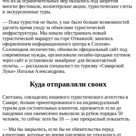
что из-за ограничительных мер оказались под запретом
многие фестивали, волонтерские акции, туристические слеты
и экскурсионные туры.
— Пока туристов не было, у нас было больше возможностей
уделить время уходу за объектами туристической
инфраструктуры. Мы начали обустраивать новый
туристический маршрут на горе Отважной; занялись
оформлением информационного центра в Сосново-
Солонецком лесничестве, обновили официальный сайт под
современные нужды, организовали онлайн-продажи путевок
через сайт и установили эквайринг для бесконтактной
оплаты, — рассказала специалист по туризму «Самарской
Луки» Наталья Александрова.
Куда отправляли своих
Светлана, совладелец нишевого туристического агентства в
Самаре, больше ориентированного на индивидуальный
туризм для состоятельных клиентов, признается: если до
пандемии они ежемесячно вывозили за рубеж порядка 50
человек, то сейчас хотя бы 10 — уже прекрасный показатель.
— Мы бы закрылись, если бы не обязательства перед
клиентами, которые во время пандемии не отказались от