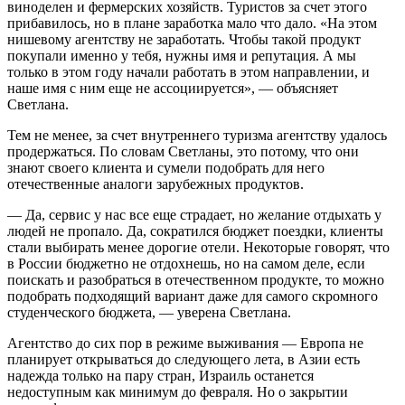
виноделен и фермерских хозяйств. Туристов за счет этого
прибавилось, но в плане заработка мало что дало. «На этом
нишевому агентству не заработать. Чтобы такой продукт
покупали именно у тебя, нужны имя и репутация. А мы
только в этом году начали работать в этом направлении, и
наше имя с ним еще не ассоциируется», — объясняет
Светлана.
Тем не менее, за счет внутреннего туризма агентству удалось
продержаться. По словам Светланы, это потому, что они
знают своего клиента и сумели подобрать для него
отечественные аналоги зарубежных продуктов.
— Да, сервис у нас все еще страдает, но желание отдыхать у
людей не пропало. Да, сократился бюджет поездки, клиенты
стали выбирать менее дорогие отели. Некоторые говорят, что
в России бюджетно не отдохнешь, но на самом деле, если
поискать и разобраться в отечественном продукте, то можно
подобрать подходящий вариант даже для самого скромного
студенческого бюджета, — уверена Светлана.
Агентство до сих пор в режиме выживания — Европа не
планирует открываться до следующего лета, в Азии есть
надежда только на пару стран, Израиль останется
недоступным как минимум до февраля. Но о закрытии