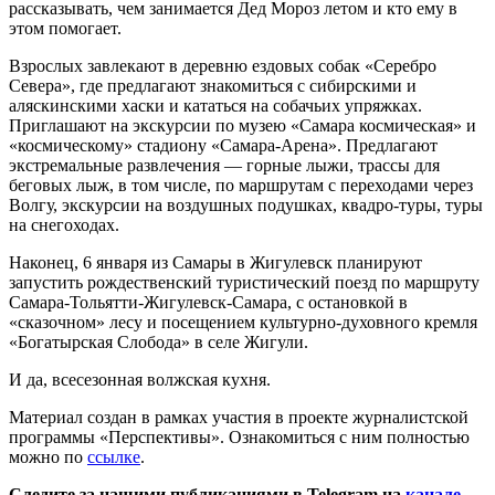
рассказывать, чем занимается Дед Мороз летом и кто ему в
этом помогает.
Взрослых завлекают в деревню ездовых собак «Серебро
Севера», где предлагают знакомиться с сибирскими и
аляскинскими хаски и кататься на собачьих упряжках.
Приглашают на экскурсии по музею «Самара космическая» и
«космическому» стадиону «Самара-Арена». Предлагают
экстремальные развлечения — горные лыжи, трассы для
беговых лыж, в том числе, по маршрутам с переходами через
Волгу, экскурсии на воздушных подушках, квадро-туры, туры
на снегоходах.
Наконец, 6 января из Самары в Жигулевск планируют
запустить рождественский туристический поезд по маршруту
Самара-Тольятти-Жигулевск-Самара, с остановкой в
«сказочном» лесу и посещением культурно-духовного кремля
«Богатырская Слобода» в селе Жигули.
И да, всесезонная волжская кухня.
Материал создан в рамках участия в проекте журналистской
программы «Перспективы». Ознакомиться с ним полностью
можно по
ссылке
.
Следите за нашими публикациями в Telegram на
канале