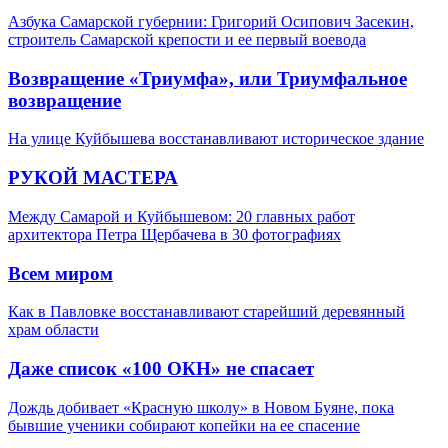
Азбука Самарской губернии: Григорий Осипович Засекин,
строитель Самарской крепости и ее первый воевода
Возвращение «Триумфа», или Триумфальное
возвращение
На улице Куйбышева восстанавливают историческое здание
РУКОЙ МАСТЕРА
Между Самарой и Куйбышевом: 20 главных работ
архитектора Петра Щербачева в 30 фотографиях
Всем миром
Как в Павловке восстанавливают старейший деревянный
храм области
Даже список «100 ОКН» не спасает
Дождь добивает «Красную школу» в Новом Буяне, пока
бывшие ученики собирают копейки на ее спасение