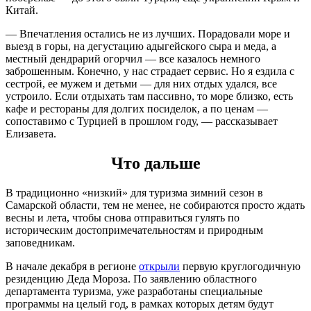
Китай.
— Впечатления остались не из лучших. Порадовали море и
выезд в горы, на дегустацию адыгейского сыра и меда, а
местный дендрарий огорчил — все казалось немного
заброшенным. Конечно, у нас страдает сервис. Но я ездила с
сестрой, ее мужем и детьми — для них отдых удался, все
устроило. Если отдыхать там пассивно, то море близко, есть
кафе и рестораны для долгих посиделок, а по ценам —
сопоставимо с Турцией в прошлом году, — рассказывает
Елизавета.
Что дальше
В традиционно «низкий» для туризма зимний сезон в
Самарской области, тем не менее, не собираются просто ждать
весны и лета, чтобы снова отправиться гулять по
историческим достопримечательностям и природным
заповедникам.
В начале декабря в регионе
открыли
первую круглогодичную
резиденцию Деда Мороза. По заявлению областного
департамента туризма, уже разработаны специальные
программы на целый год, в рамках которых детям будут