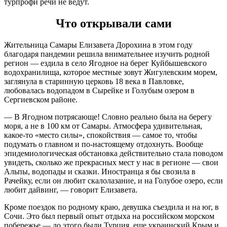
турпрофи речи не ведут.
Что открывали сами
Жительница Самары Елизавета Дорохина в этом году
благодаря пандемии решила внимательнее изучить родной
регион — ездила в село Ягодное на берег Куйбышевского
водохранилища, которое местные зовут Жигулевским морем,
заглянула в старинную церковь 18 века в Павловке,
любовалась водопадом в Сырейке и Голубым озером в
Сергиевском районе.
— В Ягодном потрясающе! Словно реально была на берегу
моря, а не в 100 км от Самары. Атмосфера удивительная,
какое-то «место силы», спокойствия — самое то, чтобы
подумать о главном и по-настоящему отдохнуть. Вообще
эпидемиологическая обстановка действительно стала поводом
увидеть, сколько же прекрасных мест у нас в регионе — свои
Альпы, водопады и сказки. Иностранца я бы свозила в
Рачейку, если он любит скалолазание, и на Голубое озеро, если
любит дайвинг, — говорит Елизавета.
Кроме поездок по родному краю, девушка съездила и на юг, в
Сочи. Это был первый опыт отдыха на российском морском
побережье — до этого были Турция, еще украинский Крым и