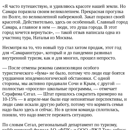
«Я часто путешествую, и удивляюсь красоте нашей земли. Но
Самара поразила своим великолепием. Прекрасная прогулка
по Волге, по великолепной набережной. Закат поразил своей
красотой. Действительно, здесь он особенный. Славный город
Самара, а главное в нем — люди, это душа города. В этот
город хочется вернуться», — такой отзыв написала одна из
участниц тура, Наталья из Москвы.
Несмотря на то, что новый тур стал хитом продаж, этот год
для «Самараинтура», который и до пандемии развивал
внутренний туризм, как и для многих, прошел непросто.
— После отмены режима самоизоляции особого
туристического «бума» не было, потому что люди еще боятся
ухудшения эпидемиологической обстановки. С одной
стороны, мы активно продавали Сочи и Крым, с другой —
полностью «просели» школьные программы, — отмечает
Серафима Сегал. — Штат пришлось сократить примерно на
10-15% — в апреле-мае были еще непонятные перспективы, и
люди сами искали другую работу, потому что кормить семьи
надо было здесь и сейчас. Но в целом команда сплотилась,
поняли, что надо вместе пережить ситуацию.
По словам Сегал, региональный департамент по туризму,
куйбышевский филиал АО «ФПК» и ООО «РЖД Тур» сейчас