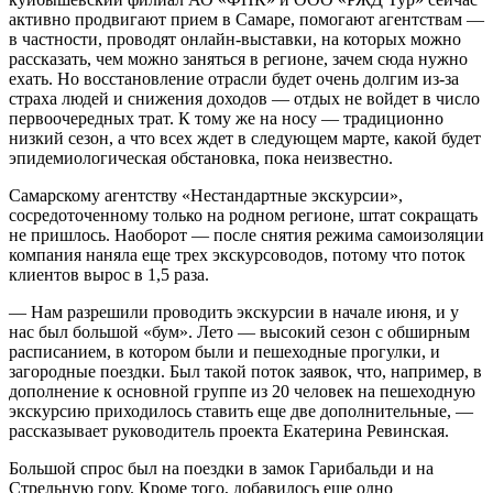
активно продвигают прием в Самаре, помогают агентствам —
в частности, проводят онлайн-выставки, на которых можно
рассказать, чем можно заняться в регионе, зачем сюда нужно
ехать. Но восстановление отрасли будет очень долгим из-за
страха людей и снижения доходов — отдых не войдет в число
первоочередных трат. К тому же на носу — традиционно
низкий сезон, а что всех ждет в следующем марте, какой будет
эпидемиологическая обстановка, пока неизвестно.
Самарскому агентству «Нестандартные экскурсии»,
сосредоточенному только на родном регионе, штат сокращать
не пришлось. Наоборот — после снятия режима самоизоляции
компания наняла еще трех экскурсоводов, потому что поток
клиентов вырос в 1,5 раза.
— Нам разрешили проводить экскурсии в начале июня, и у
нас был большой «бум». Лето — высокий сезон с обширным
расписанием, в котором были и пешеходные прогулки, и
загородные поездки. Был такой поток заявок, что, например, в
дополнение к основной группе из 20 человек на пешеходную
экскурсию приходилось ставить еще две дополнительные, —
рассказывает руководитель проекта Екатерина Ревинская.
Большой спрос был на поездки в замок Гарибальди и на
Стрельную гору. Кроме того, добавилось еще одно