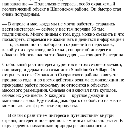
направление — Подвальские террасы, особо охраняемый
геологический объект в Шигонском районе. Он быстро стал
очень популярным.
— В апреле и мае, когда мы не могли работать, старались
вести инстаграм — сейчас у нас там порядка 56 тыс.
подписчиков. Много пишем о том, куда можно съездить и что
посмотреть, стараемся не жадничать и делиться информацией
— то, сколько посты набирают сохранений и пересылок,
какой у них сумасшедший охват, говорит об интересе к
области. Многие нас за это благодарят, — говорит Екатерина.
Стабильный рост интереса туристов в этом сезоне отмечают,
например, и держатели глэмпинга SmolkinoEcoVillage. Он
открылся в селе Смолькино Сызранского района в августе
прошлого года, и во время действия режима самоизоляции не
прекращал работу, поскольку не относится к объектам
массового размещения. Сначала он включал пять куполов,
сейчас их уже шесть. У каждого — круглое джакузи и
мангальная зона. Еду необходимо брать с собой, но на месте
можно заказать фермерские продукты.
— В связи с развитием интереса к путешествиям внутри
страны, интерес к посещению глэмпинга стабильно растет. В
округе девять памятников природы регионального и