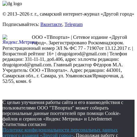
© 2013–2026 г. г., самарский интернет-журнал «Другой город»
Подписывайтесь:
Вконтакте
,
Telegram
ООО «ТВпортал» | Сетевое издание «Другой
город». Зарегистрировано Роскомнадзором.
Регистрационный номер ЭЛ № ФС 77 - 71907от 13.12.2017 г. |
Возрастной рейтинг 16+ | drugoigorod@gmail.com
| Телефон
редакции: 331-11-11, доб.406, адрес эл.почты редакции:
drugoigorod@gmail.com. Главный редактор Фёдоров М.А.
Учредитель: ООО «ТВпортал». Адрес редакции: 443001,
Самарская обл., г. Самара, ул. Ульяновская/Ярмарочная, д.
52/55, комн. 6
С целью улучшения работы сайта и его взаимодействия с
пользователями ООО "ТВпортал" может собирать
персональные данные посетителей при помощи Cookie-
файлов и сервисов «Яндекс Метрика» и LiveInternet
Статистика согласно
Политике конфиденциальности персональных данных
сетевого издания «Другой город»
. Продолжая работу с