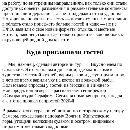
на работу по внутренним направлениям, как только они стали
доступны; объекты размещения и развлекательные комплексы
простаивали и держались за счет поддержки от государства.
Но хорошие новости тоже есть — после отмены самоизоляции
в область стало приезжать больше гостей и чаще — не из
ПФО, заявили о себе новые форматы отдыха, и местные
жители, наконец, смогли деятельно проявить свою любовь к
окружающей родной дом красоте.
Куда приглашали гостей
— Мы, наконец, сделали авторский тур — «Вкусно едем по-
самарски». Это тур на выходные дни, где мы знакомим
туристов с местной кухней, варим раков и дегустируем пиво,
в летнее время варили уху на костре из волжской рыбы.
Пользовался спросом у гостей из Москвы и Нижнего
Новгорода, например, — рассказывает гендиректор
«Самараинтур» Серафима Сегал, вспоминая про то, как для
агентства прошел непростой 2020-й.
В рамках этого тура гостей возили по историческому центру
Самары, показывали панораму Волги и Жигулевские
горы, угощали волжским судаком и осетром, вишневым
пирогом и местными сладостями.