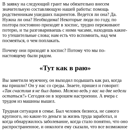
В заявку на следующий грант мы обязательно внесем
значительную составляющую нашей работы: помощь
родственникам ушедших пациентов. Ведется ли она? Да.
Нужна ли она? Необходима! Некоторые люди по году, по
полтора постоянно приходят в хоспис, трудно переживают
потерю, и ты разговариваешь с ними часами, находишь какие-
то утешительные слова; нам есть что вспомнить, над чем
посмеяться, о чем поплакать.
Почему они приходят в хоспис? Потому что мы по-
настоящему были рядом.
«Тут как в раю»
Вы заметили мужчину, он выходил подышать как раз, когда
вы пришли? Он у нас со среды. Знаете, пришел и говорит:
«Так счастлив я не был давно. Можно ведь у вас на две недели
остаться?»
Сегодня он в хорошем настроении. А вчера с
трудом из машины вышел.
Трудная ситуация в семье. Был человек бизнеса, не самого
крупного, но какие-то деньги за жизнь труда заработал, и
когда обнаружилось заболевание, когда стало понятно, что оно
распространенное, и онкологи ему сказали, что все возможное