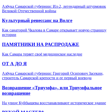
Азбука Самарской губернии: Ил-2, легендарный штурмовик
Великой Отечественной войны
Культурный ренессанс на Волге
Как санаторий Чкалова в Самаре открывает новую страницу
истории
ПАМЯТНИКИ НА РАСПРОДАЖЕ
Как Самара теряет своё медицинское наследие
ОТ А ДО Я
Азбука Самарской губернии: Григорий Осипович Засекин,
строитель Самарской крепости и ее первый воевода
Возвращение «Триумфа», или Триумфальное
возвращение
На улице Куйбышева восстанавливают историческое здание