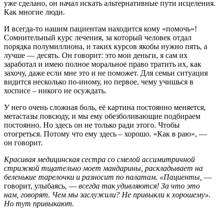
уже сделано, он начал искать альтернативные пути исцеления.
Как многие люди.
И всегда-то нашим пациентам находится кому «помочь»!
Сомнительный курс лечения, за который человек отдал
порядка полумиллиона, и таких курсов якобы нужно пять, а
лучше — десять. Он говорит: это мои деньги, я сам их
заработал и имею полное моральное право тратить их, как
захочу, даже если мне это и не поможет. Для семьи ситуация
видится несколько по-иному, но первое, чему учишься в
хосписе – никого не осуждать.
У него очень сложная боль, её картина постоянно меняется,
метастазы повсюду, и мы ему обезболивающие подбираем
постоянно. Но здесь он не только ради этого. Чтобы
отогреться. Потому что ему здесь – хорошо. «Как в раю», —
он говорит.
Красивая медицинская сестра со смелой ассимитричной
стрижкой тщательно моет мандарины, раскладывает на
беленькие тарелочки и разносит по палатам. «Пациенты,
—
говорит, улыбаясь, —
всегда так удивляются! За что это
нам, говорят. Чем мы заслужили? Не привыкли к хорошему».
Но тут привыкают.