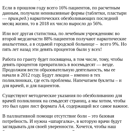
Если в прошлом году всего 16% пациентов, по расчетным
данным, получали неинвазивные формы (таблетки, пластыри
—
прим.ред.
) наркотических обезболивающих последний
месяц жизни, то в 2018 их число выросло до 56%.
Или вот другая статистика, по лечебным учреждениям: во
второй медсанчасти 88% пациентов получают наркотические
анальгетики, а в седьмой городской больнице – всего 9%. Но
пять лет назад эти девять процентов были у всех!
Работа по гранту будет посвящена, в том числе, тому, чтобы
девять процентов превратились в восемьдесят — везде.
Продолжим вести образовательную деятельность, мы ее
начали в 2012 году. Будут лекции – именно в тех
поликлиниках, где есть проблемы. Напечатаем буклеты – и
для врачей, и для пациентов.
Существуют методические указания по обезболиванию для
врачей поликлиник на семьдесят страниц, а мы хотим, чтобы
это был один лист формата А4, содержащий все самое важное.
В паллиативной помощи отсутствие боли – это базовая
потребность. И нужна «шпаргалка», в которую врачи будут
заглядывать для своей уверенности. Хочется, чтобы наш