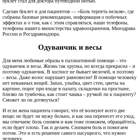
буклет стал для доктора путеводной нитью.
Сделан буклет и для пациентов — «Боль терпеть нельзя», где
собраны базовые рекомендации, информация о побочных
эффектах и о том, как с этим справляться, наши телефоны,
телефоны нашего министерства здравоохранения, Минздрава
России и Росздравнадзора.
Одуванчик и весы
Для меня любимые образы в паллиативной помощи – это
одуванчик и весы. Жизнь так хрупка, но всегда прекрасна – и
поэтому одуванчик. В хосписе не бывает мелочей, и поэтому
– весы. Даже волос нарушает равновесие! В помощи человеку
нет неважных вещей. Запах, улыбка, цвет стен, цветы на
картине, порог при входе в палату, складочки на простыне,
близко ли тумбочка, как стоит чашка – ручкой ли к пациенту?
Сможет ли он дотянуться?
И если жена пациента говорит, что её волнуют всего две
вещи: не будет ли мужу больно, и как она перенесет его уход,
мы отвечаем: боль снимем и вам тоже поможем, обращайтесь,
если будет плохо. Так и делаем. Снимаем боль и помогаем
потом. Это и есть решение самого насущного, что нужно
человеку.