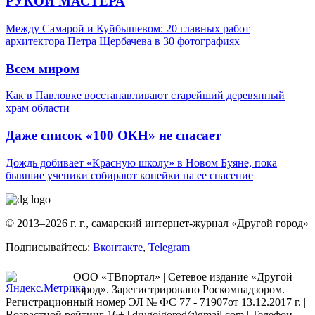
РУКОЙ МАСТЕРА
Между Самарой и Куйбышевом: 20 главных работ
архитектора Петра Щербачева в 30 фотографиях
Всем миром
Как в Павловке восстанавливают старейший деревянный
храм области
Даже список «100 ОКН» не спасает
Дождь добивает «Красную школу» в Новом Буяне, пока
бывшие ученики собирают копейки на ее спасение
© 2013–2026 г. г., самарский интернет-журнал «Другой город»
Подписывайтесь:
Вконтакте
,
Telegram
ООО «ТВпортал» | Сетевое издание «Другой
город». Зарегистрировано Роскомнадзором.
Регистрационный номер ЭЛ № ФС 77 - 71907от 13.12.2017 г. |
Возрастной рейтинг 16+ | drugoigorod@gmail.com
| Телефон