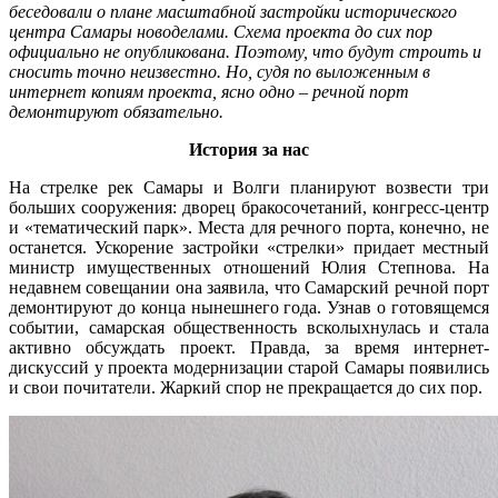
беседовали о плане масштабной застройки исторического
центра Самары новоделами. Схема проекта до сих пор
официально не опубликована. Поэтому, что будут строить и
сносить точно неизвестно. Но, судя по выложенным в
интернет копиям проекта, ясно одно – речной порт
демонтируют обязательно.
История за нас
На стрелке рек Самары и Волги планируют возвести три
больших сооружения: дворец бракосочетаний, конгресс-центр
и «тематический парк». Места для речного порта, конечно, не
останется. Ускорение застройки «стрелки» придает местный
министр имущественных отношений Юлия Степнова. На
недавнем совещании она заявила, что Самарский речной порт
демонтируют до конца нынешнего года. Узнав о готовящемся
событии, самарская общественность всколыхнулась и стала
активно обсуждать проект. Правда, за время интернет-
дискуссий у проекта модернизации старой Самары появились
и свои почитатели. Жаркий спор не прекращается до сих пор.