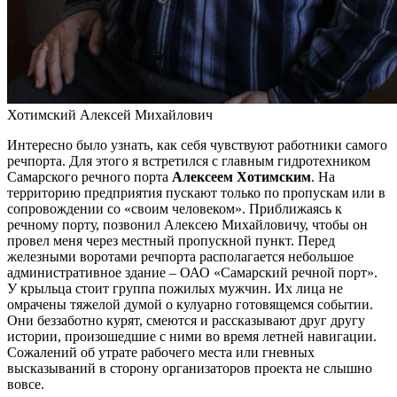
Хотимский Алексей Михайлович
Интересно было узнать, как себя чувствуют работники самого
речпорта. Для этого я встретился с главным гидротехником
Самарского речного порта
Алексеем Хотимским
. На
территорию предприятия пускают только по пропускам или в
сопровождении со «своим человеком». Приближаясь к
речному порту, позвонил Алексею Михайловичу, чтобы он
провел меня через местный пропускной пункт. Перед
железными воротами речпорта располагается небольшое
административное здание – ОАО «Самарский речной порт».
У крыльца стоит группа пожилых мужчин. Их лица не
омрачены тяжелой думой о кулуарно готовящемся событии.
Они беззаботно курят, смеются и рассказывают друг другу
истории, произошедшие с ними во время летней навигации.
Сожалений об утрате рабочего места или гневных
высказываний в сторону организаторов проекта не слышно
вовсе.