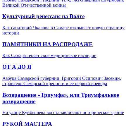
Великой Отечественной войны
Культурный ренессанс на Волге
Как санаторий Чкалова в Самаре открывает новую страницу
истории
ПАМЯТНИКИ НА РАСПРОДАЖЕ
Как Самара теряет своё медицинское наследие
ОТ А ДО Я
Азбука Самарской губернии: Григорий Осипович Засекин,
строитель Самарской крепости и ее первый воевода
Возвращение «Триумфа», или Триумфальное
возвращение
На улице Куйбышева восстанавливают историческое здание
РУКОЙ МАСТЕРА