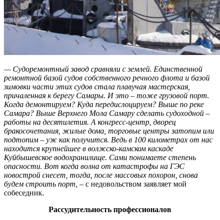
— Судоремонтный завод сравняли с землей. Единственной
ремонтной базой судов собственного речного флота и базой
зимовки части этих судов стала плавучая мастерская,
причаленная к берегу Самары. И это – тоже грузовой порт.
Когда демонтируем? Куда передислоцируем? Выше по реке
Самара? Выше Верхнего Мола Самару сделать судоходной –
работы на деcятилетия. А конгресс-центр, дворец
бракосочетания, жилые дома, торговые центры затопим или
подтопим – уж как получится. Ведь в 100 километрах от нас
находится крупнейшее в волжско-камском каскаде
Куйбышевское водохранилище. Сами понимаете степень
опасности. Вот когда волна от катастрофы на ГЭС
новострой снесет, тогда, после массовых похорон, снова
будем строить порт,
– с недовольством заявляет мой
собеседник.
Рассудительность профессионалов