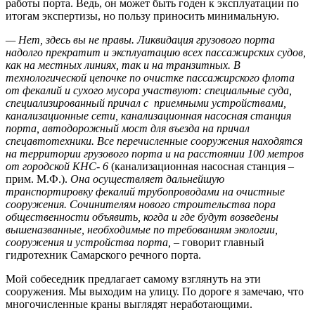
работы порта. Ведь, он может быть годен к эксплуатации по
итогам экспертизы, но пользу приносить минимальную.
— Нет, здесь вы не правы. Ликвидация грузового порта
надолго прекратит и эксплуатацию всех пассажирских судов,
как на местных линиях, так и на транзитных. В
технологической цепочке по очистке пассажирского флота
от фекалий и сухого мусора участвуют: специальные суда,
специализированный причал с приемными устройствами,
канализационные сети, канализационная насосная станция
порта, автодорожный мост для въезда на причал
спецавтотехники. Все перечисленные сооружения находятся
на территории грузового порта и на расстоянии 100 метров
от городской КНС- 6
(канализационная насосная станция –
прим. М.Ф.).
Она осуществляет дальнейшую
транспортировку фекалий трубопроводами на очистные
сооружения. Сочинителям нового строительства пора
общественности объявить, когда и где будут возведены
вышеназванные, необходимые по требованиям экологии,
сооружения и устройства порта,
– говорит главный
гидротехник Самарского речного порта.
Мой собеседник предлагает самому взглянуть на эти
сооружения. Мы выходим на улицу. По дороге я замечаю, что
многочисленные краны выглядят неработающими.