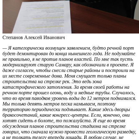
Степанов Алексей Иванович
— Я категорически возмущен заявлением, будто речной порт
будет демонтирован до конца нынешнего года. Не подумайте
не правильно, я не против планов властей. По мне так пусть
модернизируют старую Самару, как обозначили в проекте. Я
даже согласен, чтобы снесли старые районы и построили на
их месте современные дома. Меня смущает только планы
строительства на стрелке рек. Это ведь зона
катастрофического затопления. За время своей работы на
речном порте прошел огонь, воду и медные трубы. Случалось,
что во время паводков уровень воды до 12 метров поднимался.
Мы только девять метров песка намываем, поэтому
территорию периодически подмывает. Какие здесь дворцы
бракосочетаний, какие конгресс-центры. Если, конечно, они
хотят сидеть в болоте, то пожалуйста. Я еще во время
обсуждения планов строительства стадиона на стрелке
говорил, что сначала нужно провести геологическую разведку,
а не толкать телегу впереди лошади. В любом случае, не