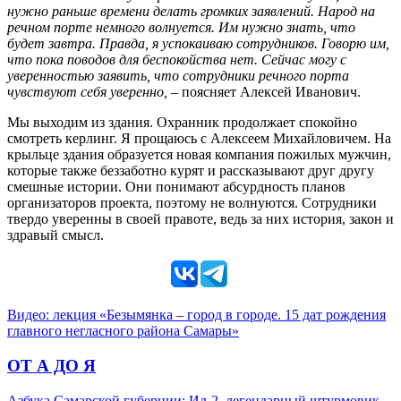
нужно раньше времени делать громких заявлений. Народ на
речном порте немного волнуется. Им нужно знать, что
будет завтра. Правда, я успокаиваю сотрудников. Говорю им,
что пока поводов для беспокойства нет. Сейчас могу с
уверенностью заявить, что сотрудники речного порта
чувствуют себя уверенно,
– поясняет Алексей Иванович.
Мы выходим из здания. Охранник продолжает спокойно
смотреть керлинг. Я прощаюсь с Алексеем Михайловичем. На
крыльце здания образуется новая компания пожилых мужчин,
которые также беззаботно курят и рассказывают друг другу
смешные истории. Они понимают абсурдность планов
организаторов проекта, поэтому не волнуются. Сотрудники
твердо уверенны в своей правоте, ведь за них история, закон и
здравый смысл.
Видео: лекция «Безымянка – город в городе. 15 дат рождения
главного негласного района Самары»
ОТ А ДО Я
Азбука Самарской губернии: Ил-2, легендарный штурмовик