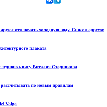
анируют отключать холодную воду. Список адресов
рхитектурного плаката
оследнюю книгу Виталия Стадникова
 рассчитывать по новым правилам
el Volga