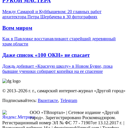
РУКОЙ МАСТЕРА
Между Самарой и Куйбышевом: 20 главных работ
архитектора Петра Щербачева в 30 фотографиях
Всем миром
Как в Павловке восстанавливают старейший деревянный
храм области
Даже список «100 ОКН» не спасает
Дождь добивает «Красную школу» в Новом Буяне, пока
бывшие ученики собирают копейки на ее спасение
© 2013–2026 г. г., самарский интернет-журнал «Другой город»
Подписывайтесь:
Вконтакте
,
Telegram
ООО «ТВпортал» | Сетевое издание «Другой
город». Зарегистрировано Роскомнадзором.
Регистрационный номер ЭЛ № ФС 77 - 71907от 13.12.2017 г. |
Возрастной рейтинг 16+ | drugoigorod@gmail.com
| Телефон