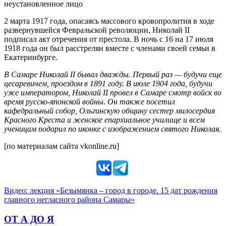
неустановленное лицо
2 марта 1917 года, опасаясь массового кровопролития в ходе
развернувшейся Февральской революции, Николай II
подписал акт отречения от престола. В ночь с 16 на 17 июля
1918 года он был расстрелян вместе с членами своей семьи в
Екатеринбурге.
В Самаре Николай II бывал дважды. Первый раз — будучи еще
цесаревичем, проездом в 1891 году. В июле 1904 года, будучи
уже императором, Николай II провел в Самаре смотр войск во
время русско-японской войны. Он также посетил
кафедральный собор, Ольгинскую общину сестер милосердия
Красного Креста и женское епархиальное училище и всем
ученицам подарил по иконке с изображением святого Николая.
[по материалам сайта vkonline.ru]
Видео: лекция «Безымянка – город в городе. 15 дат рождения
главного негласного района Самары»
ОТ А ДО Я