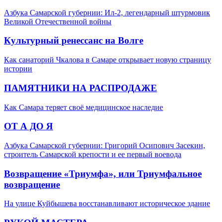
Азбука Самарской губернии: Ил-2, легендарный штурмовик
Великой Отечественной войны
Культурный ренессанс на Волге
Как санаторий Чкалова в Самаре открывает новую страницу
истории
ПАМЯТНИКИ НА РАСПРОДАЖЕ
Как Самара теряет своё медицинское наследие
ОТ А ДО Я
Азбука Самарской губернии: Григорий Осипович Засекин,
строитель Самарской крепости и ее первый воевода
Возвращение «Триумфа», или Триумфальное
возвращение
На улице Куйбышева восстанавливают историческое здание