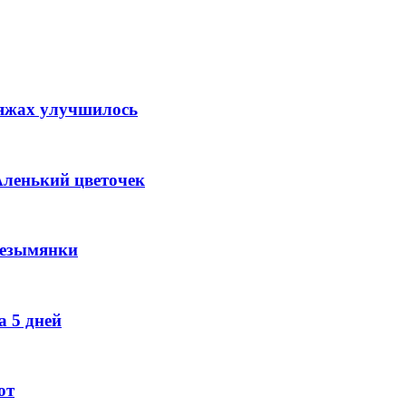
ляжах улучшилось
Аленький цветочек
Безымянки
 5 дней
ют