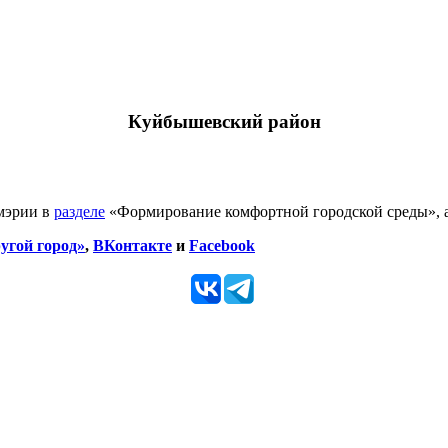
Куйбышевский район
 мэрии в
разделе
«Формирование комфортной городской среды», а
угой город»
,
ВКонтакте
и
Facebook