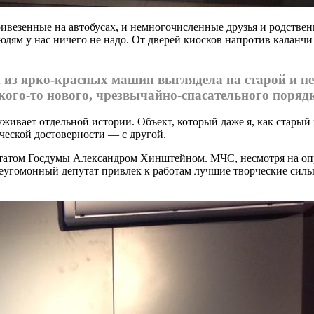
ивезенные на автобусах, и немногочисленные друзья и родствен
 людям у нас ничего не надо. От дверей киосков напротив кала
и из ярко-красных машин выглядела на старой и н
кого-то нового, чрезвычайно-спасательного поряд
живает отдельной истории. Объект, который даже я, как старый 
ческой достоверности — с другой.
епутатом Госдумы Александром Хинштейном. МЧС, несмотря на 
неугомонный депутат привлек к работам лучшие творческие силы