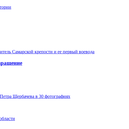
стории
итель Самарской крепости и ее первый воевода
вращение
Петра Щербачева в 30 фотографиях
области