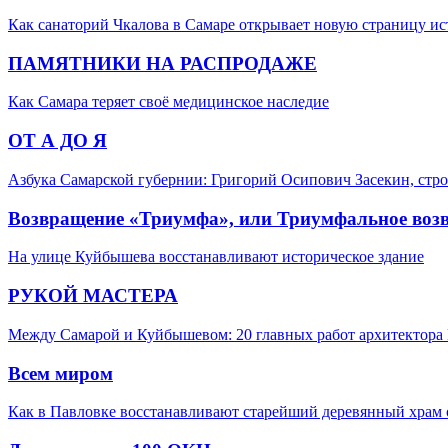
Как санаторий Чкалова в Самаре открывает новую страницу и
ПАМЯТНИКИ НА РАСПРОДАЖЕ
Как Самара теряет своё медицинское наследие
ОТ А ДО Я
Азбука Самарской губернии: Григорий Осипович Засекин, стро
Возвращение «Триумфа», или Триумфальное воз
На улице Куйбышева восстанавливают историческое здание
РУКОЙ МАСТЕРА
Между Самарой и Куйбышевом: 20 главных работ архитектора 
Всем миром
Как в Павловке восстанавливают старейший деревянный храм 