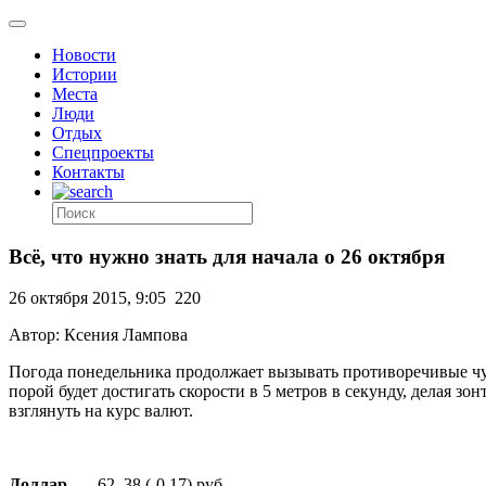
Новости
Истории
Места
Люди
Отдых
Спецпроекты
Контакты
Всё, что нужно знать для начала о 26 октября
26 октября 2015, 9:05
220
Автор: Ксения Лампова
Погода понедельника продолжает вызывать противоречивые чув
порой будет достигать скорости в 5 метров в секунду, делая з
взглянуть на курс валют.
Доллар —
62, 38 (-0,17) руб.