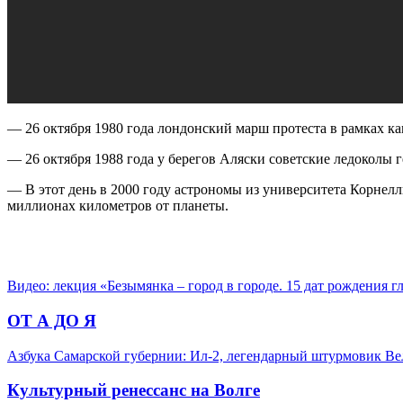
— 26 октября 1980 года лондонский марш протеста в рамках ка
— 26 октября 1988 года у берегов Аляски советские ледоколы 
— В этот день в 2000 году астрономы из университета Корнел
миллионах километров от планеты.
Видео: лекция «Безымянка – город в городе. 15 дат рождения 
ОТ А ДО Я
Азбука Самарской губернии: Ил-2, легендарный штурмовик В
Культурный ренессанс на Волге