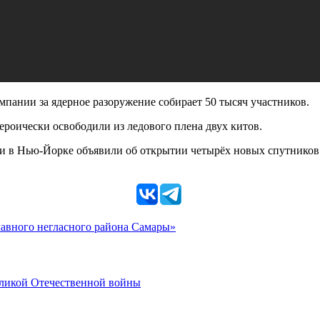
мпании за ядерное разоружение собирает 50 тысяч участников.
героически освободили из ледового плена двух китов.
ли в Нью-Йорке объявили об открытии четырёх новых спутников 
главного негласного района Самары»
еликой Отечественной войны