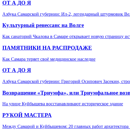
ОТ А ДО Я
Азбука Самарской губернии: Ил-2, легендарный штурмовик В
Культурный ренессанс на Волге
Как санаторий Чкалова в Самаре открывает новую страницу и
ПАМЯТНИКИ НА РАСПРОДАЖЕ
Как Самара теряет своё медицинское наследие
ОТ А ДО Я
Азбука Самарской губернии: Григорий Осипович Засекин, стро
Возвращение «Триумфа», или Триумфальное воз
На улице Куйбышева восстанавливают историческое здание
РУКОЙ МАСТЕРА
Между Самарой и Куйбышевом: 20 главных работ архитектора 