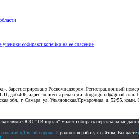
области
 ученики собирают копейки на ее спасение
». Зарегистрировано Роскомнадзором. Регистрационный номер ЭЛ
1-11, доб.406, адрес эл.почты редакции: drugoigorod@gmail.com
 обл., г. Самара, ул. Ульяновская/Ярмарочная, д. 52/55, комн. 
ьзователями ООО "ТВпортал" может собирать персональные данн
 издания «Другой город»
. Продолжая работу с сайтом, Вы даете
о