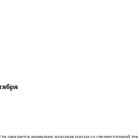
ктября
и ожидается аномально холодная погода со среднесуточной темп