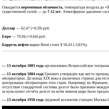
Ожидается
переменная облачность
, температура воздуха до
+5
существенной силой — до
7-12 м/с
. Атмосферное давление сос
Доллар
— 62,47 (+0,59) руб.
Евро
— 70,94 (+0,64) руб.
Баррель
нефти
марки Brent стоит $ 50,43 (-3,81%).
— 13 октября 1883 года
организовано Всероссийское театраль
— 13 октября 1884 года
Гринвич утверждён как место прохожд
обсерватории. До конца XIX века в различных странах для отс
центральные обсерватории этих стран. Например, во Франции
отсутствие стандартной системы долгот было признано межд
за нуль-пункт отсчёта долгот на всём земном шаре было пред
— 13 октября 1958 года
трудовой коллектив станции Москва-Со