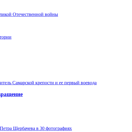
еликой Отечественной войны
стории
итель Самарской крепости и ее первый воевода
вращение
Петра Щербачева в 30 фотографиях