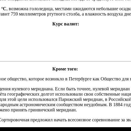
 °C
, возможна гололедица, местами ожидаются небольшие осадки
тавит 759 миллиметров ртутного столба, а влажность воздуха дн
Курс валют:
Кроме того:
ное общество, которое возникло в Петербурге как Общество дл
ения нулевого меридиана. Если быть точнее, нулевой меридиан 
чёта географических долгот использовали свои собственные нац
 для этой цели использовался Парижский меридиан, в Российско
ународным астрономическим сообществом неудобным. В 1884 г
ложено принять гринвичский меридиан.
ртировочная предложил начать всесоюзное соревнование за зван