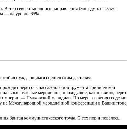
. Ветер северо-западного направления будет дуть с весьма
ем — на уровне 65%.
я пособия нуждающимся сценическим деятелям.
проходит через ось пассажного инструмента Гринвичской
иональные нулевые меридианы, проходящие, как правило, через
й империи — Пулковский меридиан. По мере развития геодезии
оду на Международной меридианной конференции в Вашингтоне
ия бригад коммунистического труда. С тех пор и повелось.