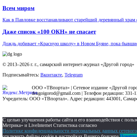
Всем миром
Как в Павловке восстанавливают старейший деревянный храм 
Даже список «100 ОКН» не спасает
Дождь добивает «Красную школу» в Новом Буяне, пока бывшие
© 2013–2026 г. г., самарский интернет-журнал «Другой город»
Подписывайтесь:
Вконтакте
,
Telegram
ООО «ТВпортал» | Сетевое издание «Другой город
drugoigorod@gmail.com
| Телефон редакции: 331-1
Учредитель: ООО «ТВпортал». Адрес редакции: 443001, Самарская
С целью улучшения работы сайта и его взаимодействия с пол
Метрика» и LiveInternet Статистика согласно
Политике конфиденциальности персональных данных сетевого
отключить файлы cookie в настройках Вашего браузера.
Понятн