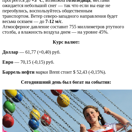
прогреется до
+3 °C
, возможна
гололедица
, местами
ожидается небольшой снег — так что если вы еще не
переобулись, воспользуйтесь общественным
транспортом. Ветер северо-западного направления будет
весьма осязаем — до
7-12 м/с
.
Атмосферное давление составит 755 миллиметров ртутного
столба, а влажность воздуха днем — на уровне 45%.
Курс валют:
Доллар
— 61,77 (+0,40) руб.
Евро
— 70,15 (-0,15) руб.
Баррель нефти
марки Brent стоит $ 52,43 (-0,15%).
Сегодняшний день был богат на события: