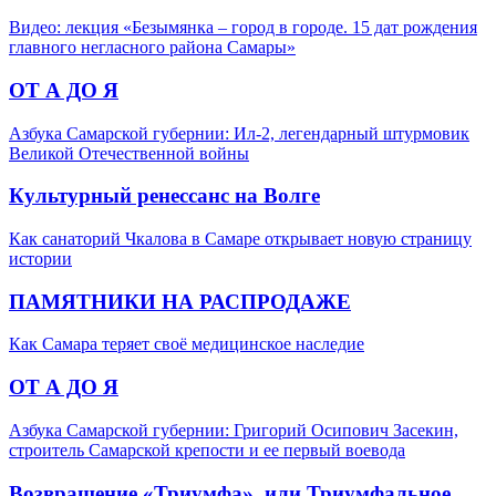
Видео: лекция «Безымянка – город в городе. 15 дат рождения
главного негласного района Самары»
ОТ А ДО Я
Азбука Самарской губернии: Ил-2, легендарный штурмовик
Великой Отечественной войны
Культурный ренессанс на Волге
Как санаторий Чкалова в Самаре открывает новую страницу
истории
ПАМЯТНИКИ НА РАСПРОДАЖЕ
Как Самара теряет своё медицинское наследие
ОТ А ДО Я
Азбука Самарской губернии: Григорий Осипович Засекин,
строитель Самарской крепости и ее первый воевода
Возвращение «Триумфа», или Триумфальное