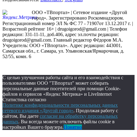
ООО «ТВпортал» | Сетевое издание «Другой
город». Зарегистрировано Роскомнадзором.
Регистрационный номер ЭЛ № ФС 77 - 71907от 13.12.2017 г. |
Возрастной рейтинг 16+ | drugoigorod@gmail.com
| Телефон
редакции: 331-11-11, доб.406, адрес эл.почты редакции:
drugoigorod@gmail.com. Главный редактор Фёдоров М.А.
Учредитель: ООО «ТВпортал». Адрес редакции: 443001,
Самарская обл., г. Самара, ул. Ульяновская/Ярмарочная, д.
52/55, комн. 6
С целью улучшения работы сайта и его взаимодействия с
пользователями ООО "ТВпортал" может собирать
персональные данные посетителей при помощи Cookie-
файлов и сервисов «Яндекс Метрика» и LiveInternet
Статистика согласно
Политике конфиденциальности персональных данных
сетевого издания «Другой город»
. Продолжая работу с
сайтом, Вы даете
согласие на обработку персональных
данных
. Вы всегда можете отключить файлы cookie в
настройках Вашего браузера.
Понятно