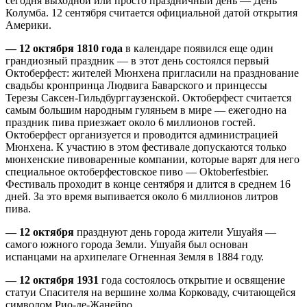
сегодня выходной или просто праздничный день — День
Колумба. 12 сентября считается официальной датой открытия
Америки.
— 12 октября 1810 года
в календаре появился еще один
грандиозный праздник — в этот день состоялся первый
Октоберфест: жителей Мюнхена пригласили на празднование
свадьбы кронпринца Людвига Баварского и принцессы
Терезы Саксен-Гильдбурггаузенской. Октоберфест считается
самым большим народным гуляньем в мире — ежегодно на
праздник пива приезжает около 6 миллионов гостей.
Октоберфест организуется и проводится администрацией
Мюнхена. К участию в этом фестивале допускаются только
мюнхенские пивоваренные компании, которые варят для него
специальное октоберфестовское пиво — Oktoberfestbier.
Фестиваль проходит в конце сентября и длится в среднем 16
дней. За это время выпивается около 6 миллионов литров
пива.
— 12 октября
празднуют день города жители Ушуайя —
самого южного города Земли. Ушуайя был основан
испанцами на архипелаге Огненная Земля в 1884 году.
— 12 октября 1931
года состоялось открытие и освящение
статуи Спасителя на вершине холма Корковаду, считающейся
символом Рио-де-Жанейро.